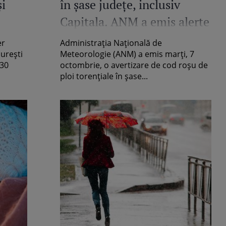
i
în șase județe, inclusiv
Capitala. ANM a emis alerte
ti:
meteo în serie
er
Administrația Națională de
e
curești
Meteorologie (ANM) a emis marți, 7
 30
octombrie, o avertizare de cod roșu de
ploi torențiale în șase...