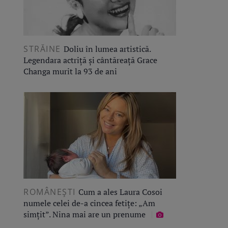
STRĂINE
Doliu în lumea artistică.
Legendara actriță și cântăreață Grace
Changa murit la 93 de ani
ROMÂNEŞTI
Cum a ales Laura Cosoi
numele celei de-a cincea fetițe: „Am
simțit”. Nina mai are un prenume