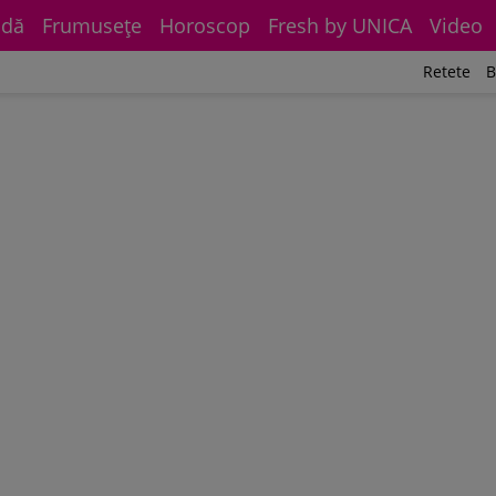
dă
Frumuseţe
Horoscop
Fresh by UNICA
Video
Retete
B