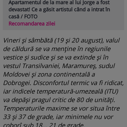
Apartamentul de la mare al lui Jorge a fost
devastat! Ce a găsit artistul când a intrat în
casă / FOTO
Recomandarea zilei
Vineri și sâmbătă (19 și 20 august), valul
de căldură se va menține în regiunile
vestice și sudice și se va extinde și în
vestul Transilvaniei, Maramureș, sudul
Moldovei și zona continentală a
Dobrogei. Disconfortul termic va fi ridicat,
iar indicele temperatură-umezeală (ITU)
va depăși pragul critic de 80 de unități.
Temperaturile maxime se vor situa între
33 și 37 de grade, iar minimele nu vor
coborî sub 18… 21 de grade.