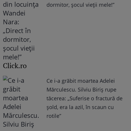
dormitor, șocul vieții mele!”
Click.ro
Ce i-a grăbit moartea Adelei
Mărculescu. Silviu Biriș rupe
tăcerea: „Suferise o fractură de
șold, era la azil, în scaun cu
rotile”