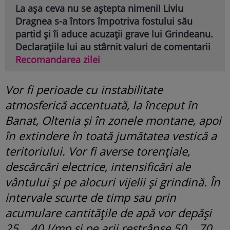
La așa ceva nu se aștepta nimeni! Liviu
Dragnea s-a întors împotriva fostului său
partid și îi aduce acuzații grave lui Grindeanu.
Declarațiile lui au stârnit valuri de comentarii
Recomandarea zilei
Vor fi perioade cu instabilitate
atmosferică accentuată, la început în
Banat, Oltenia și în zonele montane, apoi
în extindere în toată jumătatea vestică a
teritoriului. Vor fi averse torențiale,
descărcări electrice, intensificări ale
vântului și pe alocuri vijelii și grindină. În
intervale scurte de timp sau prin
acumulare cantitățile de apă vor depăși
25… 40 l/mp și pe arii restrânse 50… 70