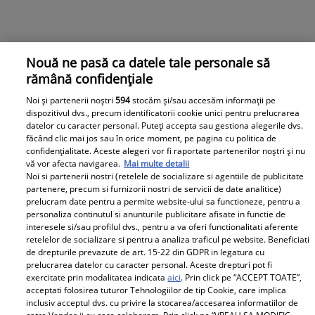
Nouă ne pasă ca datele tale personale să
rămână confidențiale
Noi și partenerii noștri
594
stocăm și/sau accesăm informații pe
dispozitivul dvs., precum identificatorii cookie unici pentru prelucrarea
datelor cu caracter personal. Puteți accepta sau gestiona alegerile dvs.
făcând clic mai jos sau în orice moment, pe pagina cu politica de
confidențialitate. Aceste alegeri vor fi raportate partenerilor noștri și nu
vă vor afecta navigarea.
Mai multe detalii
Noi si partenerii nostri (retelele de socializare si agentiile de publicitate
partenere, precum si furnizorii nostri de servicii de date analitice)
prelucram date pentru a permite website-ului sa functioneze, pentru a
personaliza continutul si anunturile publicitare afisate in functie de
interesele si/sau profilul dvs., pentru a va oferi functionalitati aferente
retelelor de socializare si pentru a analiza traficul pe website. Beneficiati
de drepturile prevazute de art. 15-22 din GDPR in legatura cu
prelucrarea datelor cu caracter personal. Aceste drepturi pot fi
exercitate prin modalitatea indicata
aici
. Prin click pe “ACCEPT TOATE”,
acceptati folosirea tuturor Tehnologiilor de tip Cookie, care implica
inclusiv acceptul dvs. cu privire la stocarea/accesarea informatiilor de