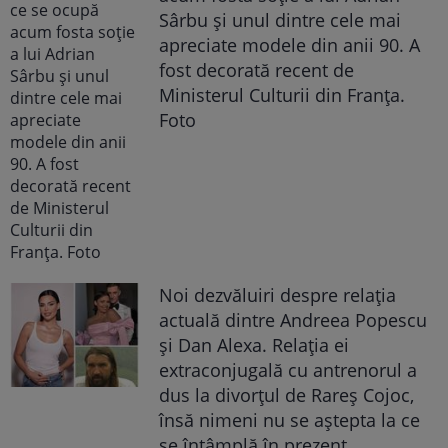
Sârbu și unul dintre cele mai
apreciate modele din anii 90. A
fost decorată recent de
Ministerul Culturii din Franța.
Foto
Noi dezvăluiri despre relația
actuală dintre Andreea Popescu
și Dan Alexa. Relația ei
extraconjugală cu antrenorul a
dus la divorțul de Rareș Cojoc,
însă nimeni nu se aștepta la ce
se întâmplă în prezent