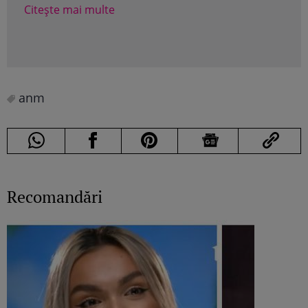
Citește mai multe
Cite
anm
Recomandări