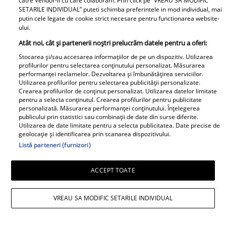
catre Vendor-ii cu care colaboram. Prin click pe “VREAU SA MODIFIC
SETARILE INDIVIDUAL” puteti schimba preferintele in mod individual, mai
putin cele legate de cookie strict necesare pentru functionarea website-
ului.
Atât noi, cât și partenerii noștri prelucrăm datele pentru a oferi:
Stocarea și/sau accesarea informațiilor de pe un dispozitiv. Utilizarea
profilurilor pentru selectarea conținutului personalizat. Măsurarea
performanței reclamelor. Dezvoltarea și îmbunătățirea serviciilor.
Utilizarea profilurilor pentru selectarea publicității personalizate.
Mesaj emoționant pentru Denisa
Crearea profilurilor de conținut personalizat. Utilizarea datelor limitate
pentru a selecta conținutul. Crearea profilurilor pentru publicitate
Răducu, la 9 ani de la moartea artistei:
personalizată. Măsurarea performanței conținutului. Înțelegerea
publicului prin statistici sau combinații de date din surse diferite.
„Vocea Denisei s-a stins, dar ecoul ei
Utilizarea de date limitate pentru a selecta publicitatea. Date precise de
geolocație și identificarea prin scanarea dispozitivului.
continuă să răsune”
Listă parteneri (furnizori)
ACCEPT TOATE
VREAU SA MODIFIC SETARILE INDIVIDUAL