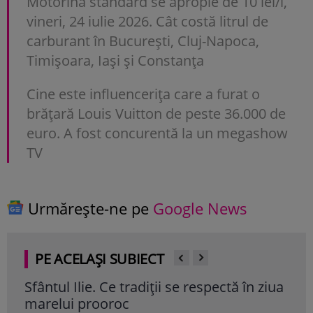
Motorina standard se apropie de 10 lei/l,
vineri, 24 iulie 2026. Cât costă litrul de
carburant în București, Cluj-Napoca,
Timișoara, Iași și Constanța
Cine este influencerița care a furat o
brățară Louis Vuitton de peste 36.000 de
euro. A fost concurentă la un megashow
TV
Urmărește-ne pe
Google News
PE ACELAȘI SUBIECT
Sfântul Ilie. Ce tradiții se respectă în ziua
Mes
marelui prooroc
fru