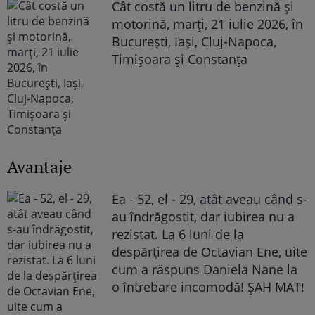
Cât costă un litru de benzină și
motorină, marți, 21 iulie 2026, în
București, Iași, Cluj-Napoca,
Timișoara și Constanța
Avantaje
Ea - 52, el - 29, atât aveau când s-
au îndrăgostit, dar iubirea nu a
rezistat. La 6 luni de la
despărțirea de Octavian Ene, uite
cum a răspuns Daniela Nane la
o întrebare incomodă! ȘAH MAT!