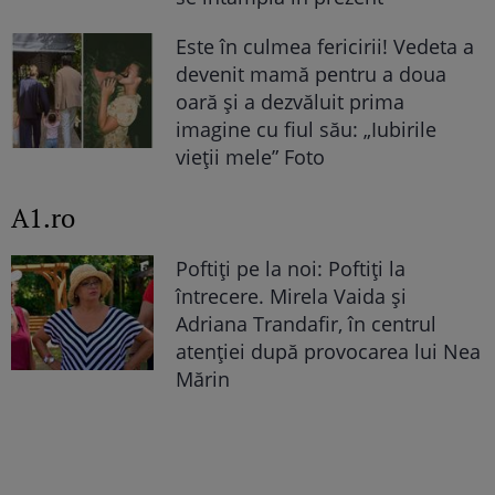
Este în culmea fericirii! Vedeta a
devenit mamă pentru a doua
oară și a dezvăluit prima
imagine cu fiul său: „Iubirile
vieții mele” Foto
A1.ro
Poftiți pe la noi: Poftiți la
întrecere. Mirela Vaida și
Adriana Trandafir, în centrul
atenției după provocarea lui Nea
Mărin