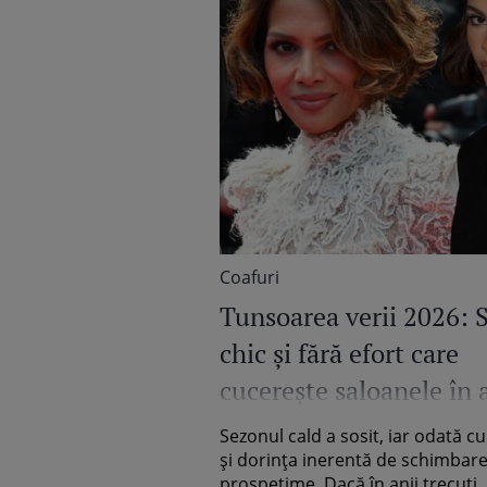
Coafuri
Tunsoarea verii 2026: S
chic și fără efort care
cucerește saloanele în 
sezon
Sezonul cald a sosit, iar odată cu
și dorința inerentă de schimbare
prospețime. Dacă în anii trecuți..