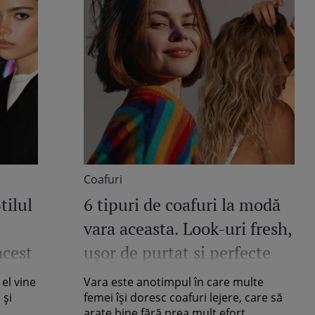
Coafuri
tilul
6 tipuri de coafuri la modă
vara aceasta. Look-uri fresh,
acest
ușor de purtat și perfecte
pentru zilele toride
 el vine
Vara este anotimpul în care multe
 și
femei își doresc coafuri lejere, care să
.
arate bine fără prea mult efort.