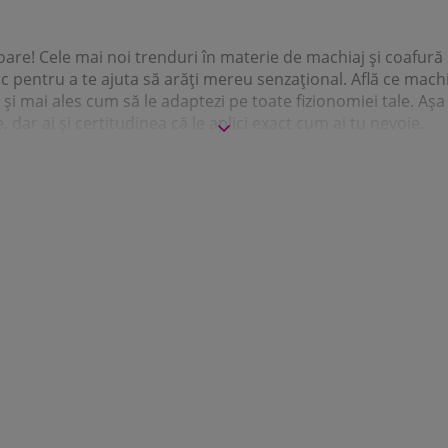
oare! Cele mai noi trenduri în materie de machiaj şi coafură
 pentru a te ajuta să arăţi mereu senzaţional. Află ce machi
 şi mai ales cum să le adaptezi pe toate fizionomiei tale. Aşa
dar ai şi certitudinea că le aplici exact cum ai tu nevoie.
edetelor, dar şi cele mai simple şi utile sfaturi cosmetice, ven