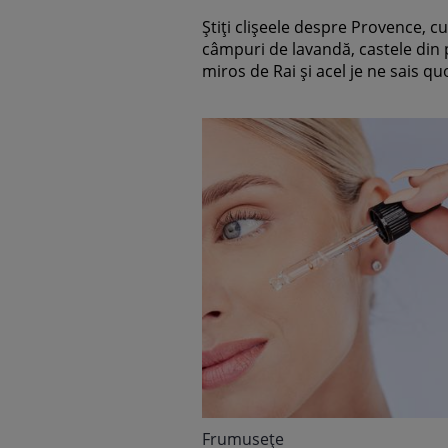
începe povestea produs
Știți clișeele despre Provence, cu
pentru păr de la Weled
câmpuri de lavandă, castele din 
miros de Rai și acel je ne sais quo
Frumuseţe