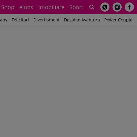
Shop
eJobs
Imobiliare
Sport
Sh
aby
Felicitari
Divertisment
Desafio: Aventura
Power Couple