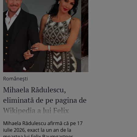
Româneşti
Mihaela Rădulescu,
eliminată de pe pagina de
Wikipedia a lui Felix
Baumgartner: „Am fost
Mihaela Rădulescu afirmă că pe 17
ștearsă complet din
iulie 2026, exact la un an de la
moartea lui Felix Baumgartner,