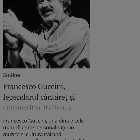
Străine
Francesco Guccini,
legendarul cântăreț și
compozitor italian, a
murit la 86 de ani
Francesco Guccini, una dintre cele
mai influente personalități din
muzica și cultura italiană