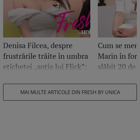
Denisa Filcea, despre
Cum se menț
frustrările trăite în umbra
Marin în for
etichetei „soția lui Flick”:
slăbit 20 de
„Am început să cred că eu
„Am observat
nu am voie să fiu” /
frumos mode
MAI MULTE ARTICOLE DIN FRESH BY UNICA
EXCLUSIV
corpul” / Exc