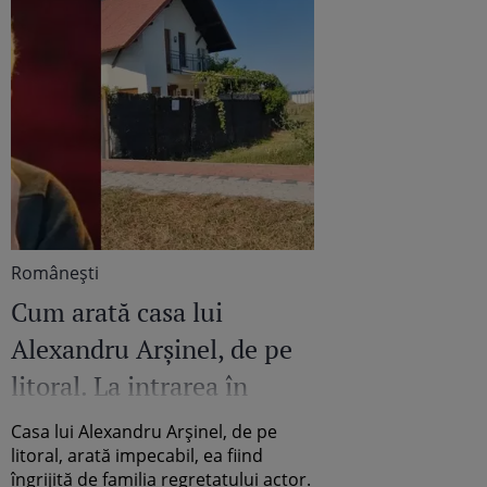
Româneşti
Cum arată casa lui
Alexandru Arșinel, de pe
litoral. La intrarea în
curte se vând roșii pe
Casa lui Alexandru Arșinel, de pe
tarabă / Exclusiv
litoral, arată impecabil, ea fiind
îngrijită de familia regretatului actor.