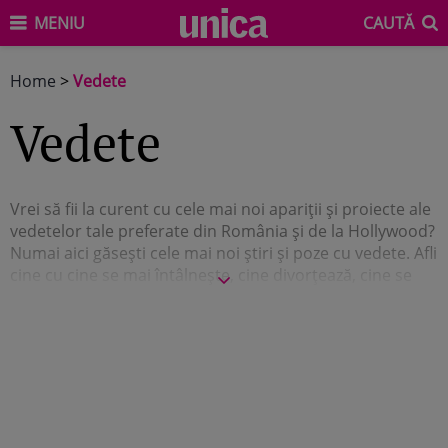
MENIU
CAUTĂ
Home
>
Vedete
Vedete
Vrei să fii la curent cu cele mai noi apariţii şi proiecte ale
vedetelor tale preferate din România şi de la Hollywood?
Numai aici găseşti cele mai noi ştiri şi poze cu vedete. Afli
cine cu cine se mai întâlneşte, cine divorţează, cine se
îmbracă bine şi cine face alegeri vestimentare greşite.
Urmăreşte cele mai noi articole despre vedete pentru a
afla ce mai fac idolii tăi. Vei şti totul despre ei, dar vei
avea şi ocazia să afli că seamănă cu tine mai mult decât
ai crede. Vezi cum arată cele mai faimoase vedete
nemachiate – sunt femei ca şi noi, cu multe calităţi, dar
la fel de multe defecte.