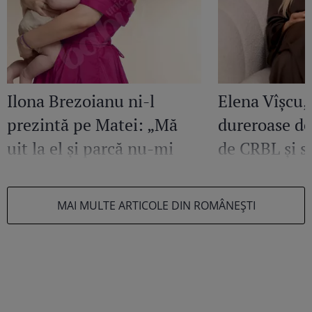
Ilona Brezoianu ni-l
Elena Vîșcu, 
prezintă pe Matei: „Mă
dureroase de
uit la el și parcă nu-mi
de CRBL și su
vine să cred”
lor, Alessia. 
De ce a decis
MAI MULTE ARTICOLE DIN ROMÂNEŞTI
fata în Chiș