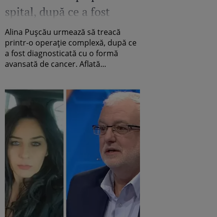
spital, după ce a fost
diagnosticata cu cancer.
Alina Pușcău urmează să treacă
"Am intrat în metastază.
printr-o operație complexă, după ce
a fost diagnosticată cu o formă
Este foarte greu pentru
avansată de cancer. Aflată...
mine!" Vedeta va trece
printr-o operație