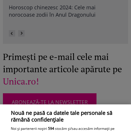
e
Horoscop chinezesc 2024: Cele mai
Cân
norocoase zodii în Anul Dragonului
Primești pe e-mail cele mai
importante articole apărute pe
Unica.ro!
ABONEAZĂ-TE LA NEWSLETTER
Nouă ne pasă ca datele tale personale să
rămână confidențiale
Noi și partenerii noștri
594
stocăm și/sau accesăm informații pe