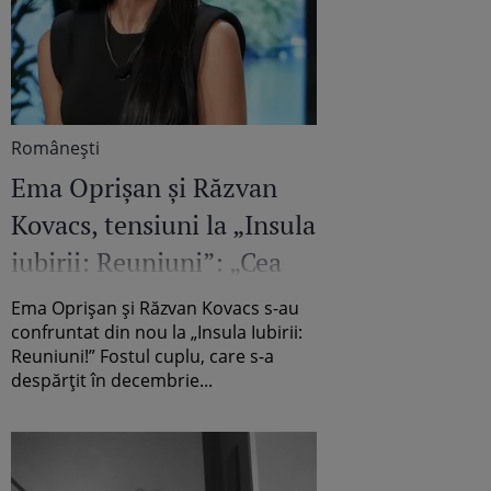
Româneşti
Ema Oprișan și Răzvan
Kovacs, tensiuni la „Insula
iubirii: Reuniuni”: „Cea
mai mare provocare a
Ema Oprișan și Răzvan Kovacs s-au
vieții mele”
confruntat din nou la „Insula Iubirii:
Reuniuni!” Fostul cuplu, care s-a
despărțit în decembrie...