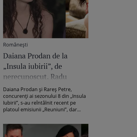
Româneşti
Daiana Prodan de la
„Insula iubirii”, de
nerecunoscut. Radu
Vâlcan, uimit de
Daiana Prodan și Rareș Petre,
schimbarea fostei
concurenți ai sezonului 8 din „Insula
Iubirii”, s-au reîntâlnit recent pe
concurente: „WOW!”
platoul emisiunii „Reuniuni”, dar...