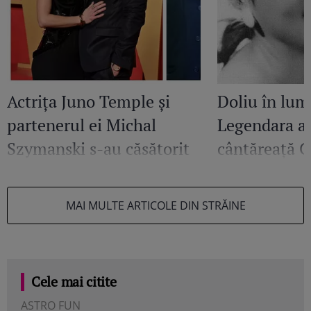
Actrița Juno Temple și
Doliu în lume
partenerul ei Michal
Legendara act
Szymanski s-au căsătorit
cântăreață 
în secret
murit la 93 d
MAI MULTE ARTICOLE DIN STRĂINE
Cele mai citite
ASTRO FUN
ȘTIR