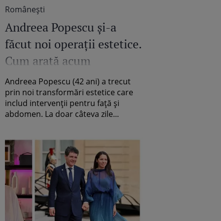
Româneşti
Andreea Popescu și-a
făcut noi operații estetice.
Cum arată acum
influencerița: „Sunt eu, în
Andreea Popescu (42 ani) a trecut
caz că nu mă
prin noi transformări estetice care
includ intervenții pentru față și
recunoașteți”
abdomen. La doar câteva zile...