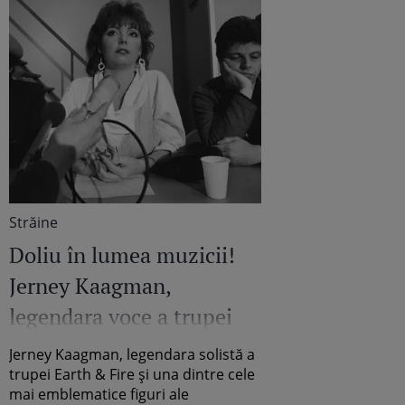
Străine
Doliu în lumea muzicii!
Jerney Kaagman,
legendara voce a trupei
"Earth & Fire" a murit la
Jerney Kaagman, legendara solistă a
79 de ani
trupei Earth & Fire și una dintre cele
mai emblematice figuri ale