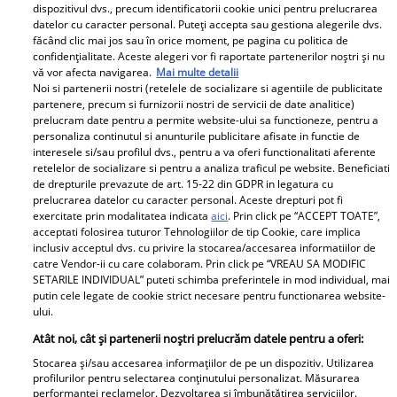
Urmărește-ne pe Facebook
Like
dispozitivul dvs., precum identificatorii cookie unici pentru prelucrarea
datelor cu caracter personal. Puteți accepta sau gestiona alegerile dvs.
făcând clic mai jos sau în orice moment, pe pagina cu politica de
confidențialitate. Aceste alegeri vor fi raportate partenerilor noștri și nu
vă vor afecta navigarea.
Mai multe detalii
Noi si partenerii nostri (retelele de socializare si agentiile de publicitate
partenere, precum si furnizorii nostri de servicii de date analitice)
prelucram date pentru a permite website-ului sa functioneze, pentru a
personaliza continutul si anunturile publicitare afisate in functie de
Pariază responsabil! Decizia ONJN nr. 821/25.09.2025.
interesele si/sau profilul dvs., pentru a va oferi functionalitati aferente
Jocurile de noroc sunt interzise minorilor.
retelelor de socializare si pentru a analiza traficul pe website. Beneficiati
de drepturile prevazute de art. 15-22 din GDPR in legatura cu
prelucrarea datelor cu caracter personal. Aceste drepturi pot fi
exercitate prin modalitatea indicata
aici
. Prin click pe “ACCEPT TOATE”,
Despre Unica.ro
Știri
acceptati folosirea tuturor Tehnologiilor de tip Cookie, care implica
inclusiv acceptul dvs. cu privire la stocarea/accesarea informatiilor de
Publicitate
GSP
catre Vendor-ii cu care colaboram. Prin click pe “VREAU SA MODIFIC
SETARILE INDIVIDUAL” puteti schimba preferintele in mod individual, mai
Echipa Unica.ro
Avantaje
putin cele legate de cookie strict necesare pentru functionarea website-
ului.
Termeni si conditii
Elle
Atât noi, cât și partenerii noștri prelucrăm datele pentru a oferi:
Contact
Viva
Stocarea și/sau accesarea informațiilor de pe un dispozitiv. Utilizarea
profilurilor pentru selectarea conținutului personalizat. Măsurarea
performanței reclamelor. Dezvoltarea și îmbunătățirea serviciilor.