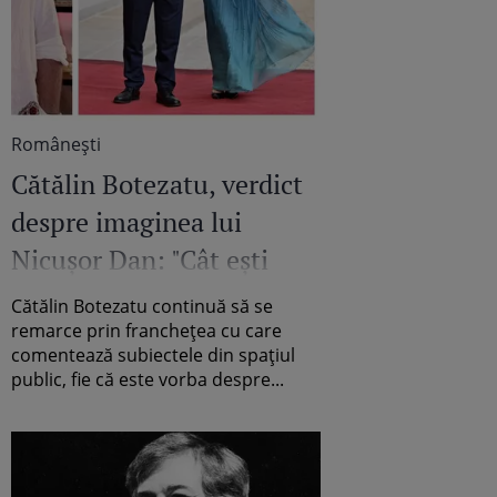
Româneşti
Cătălin Botezatu, verdict
despre imaginea lui
Nicușor Dan: "Cât ești
președinte nu ai voie să
Cătălin Botezatu continuă să se
faci ce vrei!" Ce spune
remarce prin franchețea cu care
comentează subiectele din spațiul
despre ținutele acestuia
public, fie că este vorba despre...