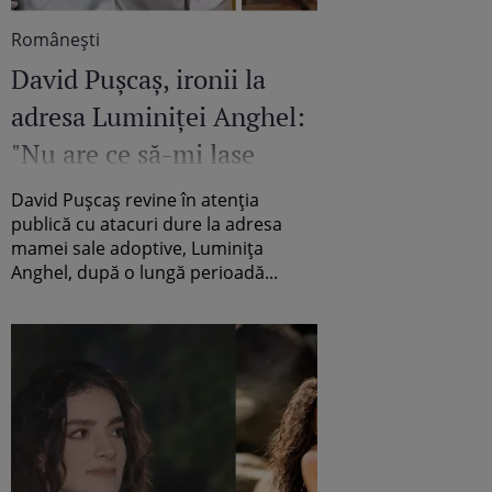
Româneşti
David Pușcaș, ironii la
adresa Luminiței Anghel:
"Nu are ce să-mi lase
mama, ce să-mi lase?
David Pușcaș revine în atenția
Rochiile ei de scenă?"
publică cu atacuri dure la adresa
mamei sale adoptive, Luminița
Anghel, după o lungă perioadă...