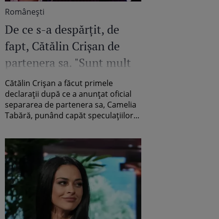
Româneşti
De ce s-a despărțit, de
fapt, Cătălin Crișan de
partenera sa. "Sunt mult
sub ceea ce își dorește
Cătălin Crișan a făcut primele
dânsa!" Declarațiile
declarații după ce a anunțat oficial
separarea de partenera sa, Camelia
neașteptate ale artistului
Tabără, punând capăt speculațiilor...