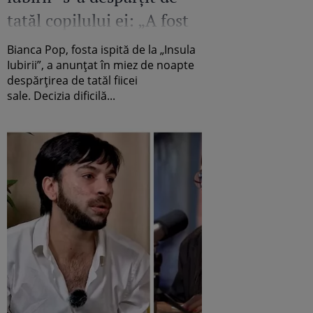
tatăl copilului ei: „A fost
o decizie deloc ușoară”
Bianca Pop, fosta ispită de la „Insula
Iubirii”, a anunțat în miez de noapte
despărțirea de tatăl fiicei
sale. Decizia dificilă...