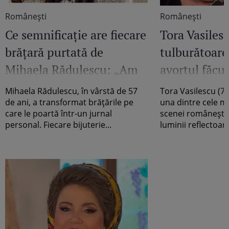
Româneşti
Româneşti
Ce semnificație are fiecare
Tora Vasilesc
brățară purtată de
tulburătoare
Mihaela Rădulescu: „Am
avortul făcut
decis să nu le pun la
comunism: "
Mihaela Rădulescu, în vârstă de 57
Tora Vasilescu (7
întâmplare, ci să le creez
viu! Fredona
de ani, a transformat brățările pe
una dintre cele mai
care le poartă într-un jurnal
scenei românești, 
o poveste”
mă audă ni
personal. Fiecare bijuterie...
luminii reflectoare