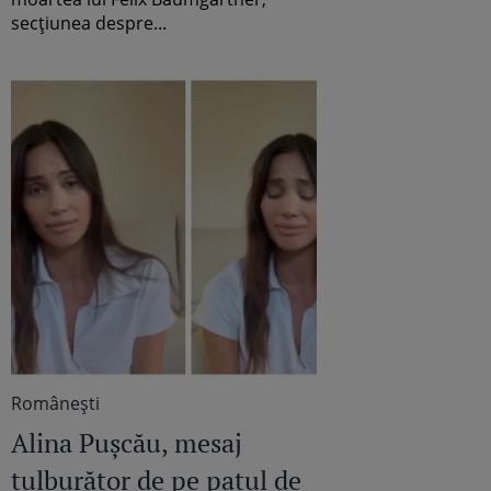
existența lui”
secțiunea despre...
Româneşti
Alina Pușcău, mesaj
tulburător de pe patul de