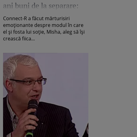
ani buni de la separare:
"Nu se negociază nimic!"
Connect-R a făcut mărturisiri
Cum au păstrat echilibrul
emoționante despre modul în care
el și fosta lui soție, Misha, aleg să își
în viața Mayei după divorț
crească fiica...