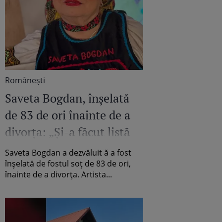
Româneşti
Saveta Bogdan, înșelată
de 83 de ori înainte de a
divorța: „Și-a făcut listă
cu femeile”
Saveta Bogdan a dezvăluit ă a fost
înșelată de fostul soț de 83 de ori,
înainte de a divorța. Artista...