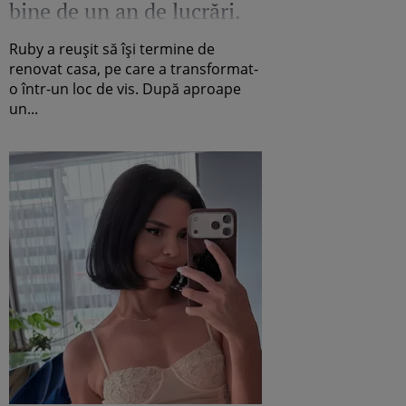
bine de un an de lucrări.
Cum arată acum locuința
Ruby a reușit să își termine de
artistei
renovat casa, pe care a transformat-
o într-un loc de vis. După aproape
un...