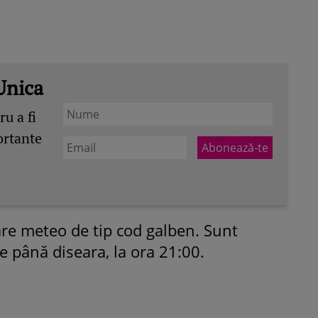
Unica
u a fi
ortante
re meteo de tip cod galben. Sunt
e până diseara, la ora 21:00.
ROMÂNEŞTI
VEDETE