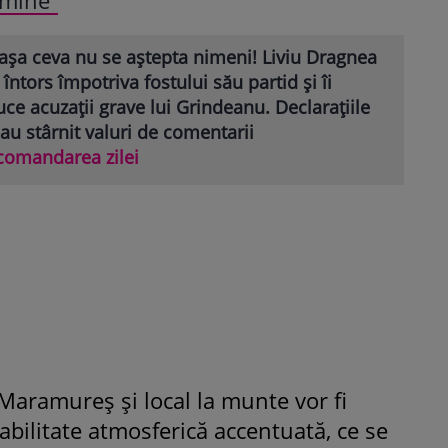
așa ceva nu se aștepta nimeni! Liviu Dragnea
 întors împotriva fostului său partid și îi
ce acuzații grave lui Grindeanu. Declarațiile
 au stârnit valuri de comentarii
comandarea zilei
 Maramureș și local la munte vor fi
abilitate atmosferică accentuată, ce se