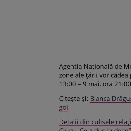
Agenția Națională de M
zone ale țării vor cădea 
13:00 – 9 mai, ora 21:00
Citește și:
Bianca Drăguș
gol
Detalii din culisele rela
Ciucu. Ce a dus la despă