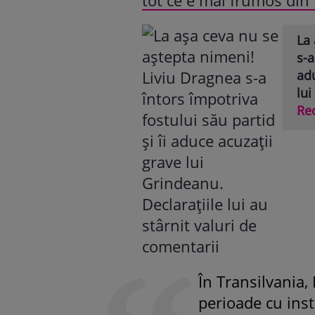
La 
s-a
adu
lui
Re
În Transilvania,
perioade cu inst