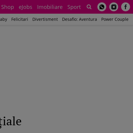
Shop
eJobs
Imobiliare
Sport
Sh
aby
Felicitari
Divertisment
Desafio: Aventura
Power Couple
iale