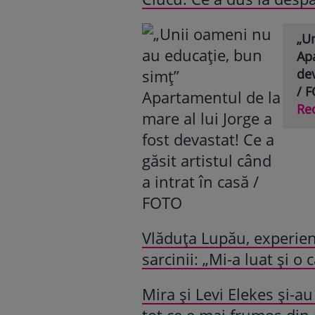
„U
Apa
dev
/ 
Re
Vlăduța Lupău, experien
sarcinii: „Mi-a luat și o
Mira și Levi Elekes și-a
tot ce e mai frumos din