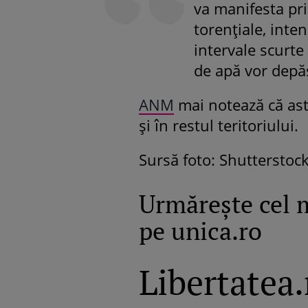
va manifesta pri
torențiale, inten
intervale scurte
de apă vor depă
ANM
mai notează că astf
și în restul teritoriului.
Sursă foto: Shutterstoc
Urmăreşte cel 
pe unica.ro
Libertatea.