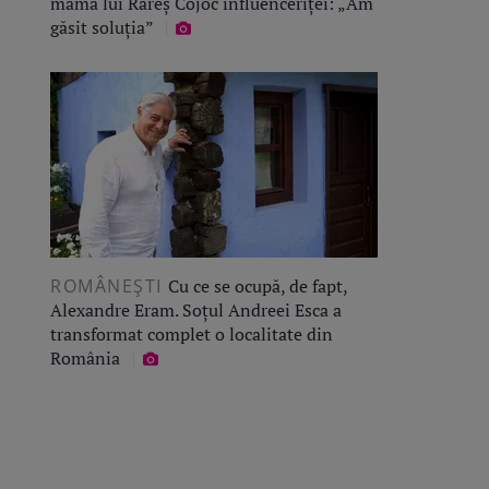
mama lui Rareș Cojoc influenceriței: „Am
găsit soluția”
ROMÂNEŞTI
Cu ce se ocupă, de fapt,
Alexandre Eram. Soțul Andreei Esca a
transformat complet o localitate din
România