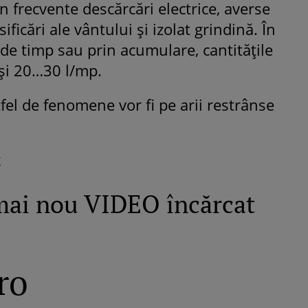
n frecvente descărcări electrice, averse
sificări ale vântului și izolat grindină. În
 de timp sau prin acumulare, cantitățile
și 20…30 l/mp.
el de fenomene vor fi pe arii restrânse
k
mai nou VIDEO încărcat
ro