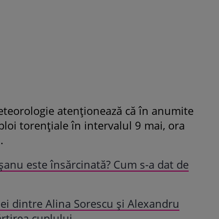
Fiica Iuliei Albu și a lui Mihai 
strălucit la banchet. Mikaela a
purtat o rochie creată de cele
mamă și i-a împrumutat panto
Valentino: „M-am simțit ca o
prințesă”
eteorologie atenționează că în anumite
ploi torențiale în intervalul 9 mai, ora
.
anu este însărcinată? Cum s-a dat de
ției dintre Alina Sorescu și Alexandru
rțirea cuplului