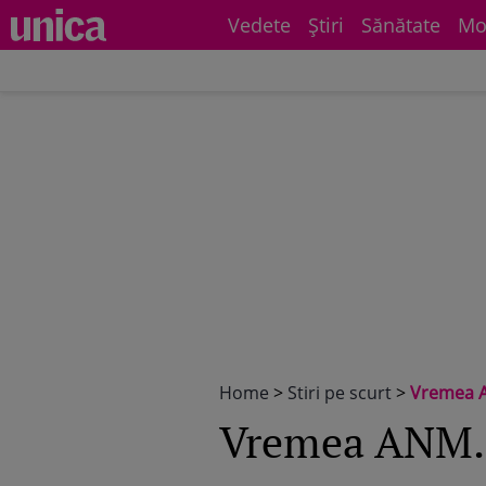
Vedete
Știri
Sănătate
Mo
Home
>
Stiri pe scurt
>
Vremea A
Vremea ANM. C