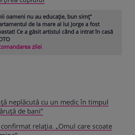
nii oameni nu au educație, bun simț”
rtamentul de la mare al lui Jorge a fost
astat! Ce a găsit artistul când a intrat în casă
FOTO
comandarea zilei
ță neplăcută cu un medic în timpul
 căruță de bani”
u confirmat relația. „Omul care scoate
 mine”