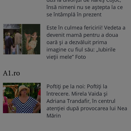
însă nimeni nu se aștepta la ce
se întâmplă în prezent
Este în culmea fericirii! Vedeta a
devenit mamă pentru a doua
oară și a dezvăluit prima
imagine cu fiul său: „Iubirile
vieții mele” Foto
A1.ro
Poftiți pe la noi: Poftiți la
întrecere. Mirela Vaida și
Adriana Trandafir, în centrul
atenției după provocarea lui Nea
Mărin