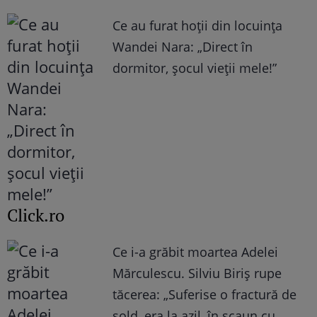
Ce au furat hoții din locuința
Wandei Nara: „Direct în
dormitor, șocul vieții mele!”
Click.ro
Ce i-a grăbit moartea Adelei
Mărculescu. Silviu Biriș rupe
tăcerea: „Suferise o fractură de
șold, era la azil, în scaun cu