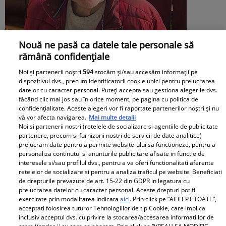
Nouă ne pasă ca datele tale personale să
rămână confidențiale
Noi și partenerii noștri
594
stocăm și/sau accesăm informații pe
dispozitivul dvs., precum identificatorii cookie unici pentru prelucrarea
datelor cu caracter personal. Puteți accepta sau gestiona alegerile dvs.
făcând clic mai jos sau în orice moment, pe pagina cu politica de
confidențialitate. Aceste alegeri vor fi raportate partenerilor noștri și nu
Irinel Columbeanu, răsfățat la azilul din
vă vor afecta navigarea.
Mai multe detalii
Noi si partenerii nostri (retelele de socializare si agentiile de publicitate
Ghermănești. Ce primește fostul
partenere, precum si furnizorii nostri de servicii de date analitice)
prelucram date pentru a permite website-ului sa functioneze, pentru a
milionar de la directorul căminului:
personaliza continutul si anunturile publicitare afisate in functie de
interesele si/sau profilul dvs., pentru a va oferi functionalitati aferente
„Văd cât de mult se bucură”
retelelor de socializare si pentru a analiza traficul pe website. Beneficiati
de drepturile prevazute de art. 15-22 din GDPR in legatura cu
prelucrarea datelor cu caracter personal. Aceste drepturi pot fi
exercitate prin modalitatea indicata
aici
. Prin click pe “ACCEPT TOATE”,
acceptati folosirea tuturor Tehnologiilor de tip Cookie, care implica
inclusiv acceptul dvs. cu privire la stocarea/accesarea informatiilor de