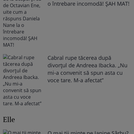
o întrebare incomodă! ȘAH MAT!
Cabral rupe tăcerea după
divorțul de Andreea Ibacka. „Nu
mi-a convenit să spun asta cu
voce tare. M-a afectat”
Elle
O mai ții minte pe Janine Sârbu?