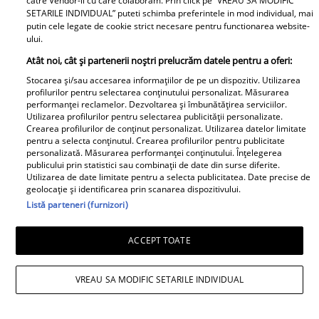
catre Vendor-ii cu care colaboram. Prin click pe “VREAU SA MODIFIC
SETARILE INDIVIDUAL” puteti schimba preferintele in mod individual, mai
putin cele legate de cookie strict necesare pentru functionarea website-
ului.
Atât noi, cât și partenerii noștri prelucrăm datele pentru a oferi:
Stocarea și/sau accesarea informațiilor de pe un dispozitiv. Utilizarea
profilurilor pentru selectarea conținutului personalizat. Măsurarea
performanței reclamelor. Dezvoltarea și îmbunătățirea serviciilor.
Utilizarea profilurilor pentru selectarea publicității personalizate.
Crearea profilurilor de conținut personalizat. Utilizarea datelor limitate
pentru a selecta conținutul. Crearea profilurilor pentru publicitate
personalizată. Măsurarea performanței conținutului. Înțelegerea
publicului prin statistici sau combinații de date din surse diferite.
Utilizarea de date limitate pentru a selecta publicitatea. Date precise de
geolocație și identificarea prin scanarea dispozitivului.
Daniela Nane, dezvăluiri după
Listă parteneri (furnizori)
despărțirea de Octavian Ene. Cum se
ACCEPT TOATE
simte actrița: „Nu simt nicio lipsă”
VREAU SA MODIFIC SETARILE INDIVIDUAL