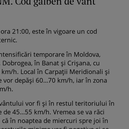
M. Cod galben de vânt
 ora 21:00, este în vigoare un cod
ernic.
ntensificări temporare în Moldova,
 Dobrogea, în Banat și Crișana, cu
km/h. Local în Carpații Meridionali și
le vor depăși 60…70 km/h, iar în zona
km/h.
vântului vor fi și în restul teritoriului în
ze de 45…55 km/h. Vremea se va răci
l că în noaptea de miercuri spre joi în
raturile minime vor fi negative și se