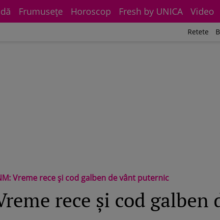
dă
Frumuseţe
Horoscop
Fresh by UNICA
Video
Retete
B
M: Vreme rece și cod galben de vânt puternic
eme rece și cod galben 