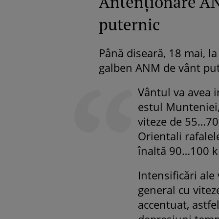
Antenționare AN
puternic
Până diseară, 18 mai, la
galben ANM de vânt put
Vântul va avea i
estul Munteniei,
viteze de 55…70 
Orientali rafale
înaltă 90…100 
Intensificări ale 
general cu vite
accentuat, astfe
depresiuni tempe