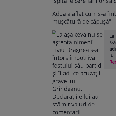
ispită le cere fanilor să
Adda a aflat cum s-a îmb
mușcătură de căpușă”
La 
s-a
adu
lui
Re