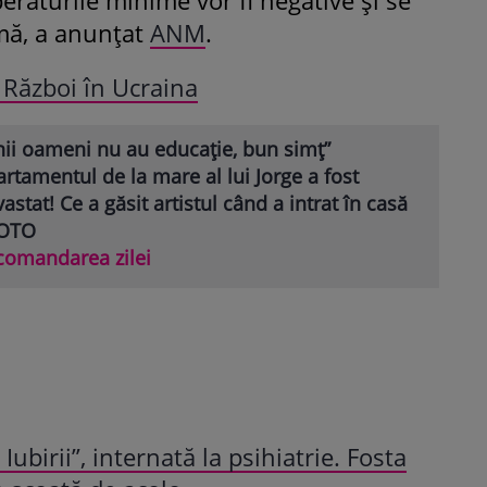
mă, a anunțat
ANM
.
Război în Ucraina
nii oameni nu au educație, bun simț”
rtamentul de la mare al lui Jorge a fost
astat! Ce a găsit artistul când a intrat în casă
FOTO
comandarea zilei
Iubirii”, internată la psihiatrie. Fosta