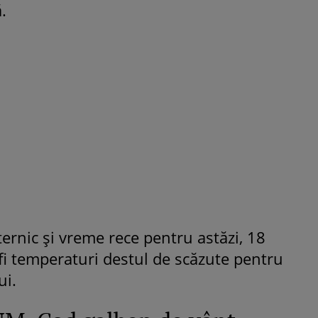
.
ROMÂNEŞTI
VEDETE
Fiica Iuliei Albu și a lui Mihai 
strălucit la banchet. Mikaela a
purtat o rochie creată de cele
mamă și i-a împrumutat panto
Valentino: „M-am simțit ca o
prințesă”
rnic și vreme rece pentru astăzi, 18
 fi temperaturi destul de scăzute pentru
ui.