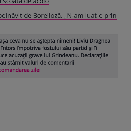
 o scoată de acolo
olnăvit de Borelioză. „N-am luat-o prin
așa ceva nu se aștepta nimeni! Liviu Dragnea
 întors împotriva fostului său partid și îi
ce acuzații grave lui Grindeanu. Declarațiile
 au stârnit valuri de comentarii
comandarea zilei