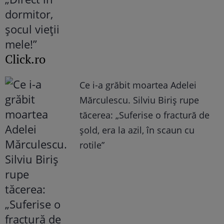
Click.ro
Ce i-a grăbit moartea Adelei
Mărculescu. Silviu Biriș rupe
tăcerea: „Suferise o fractură de
șold, era la azil, în scaun cu
rotile”