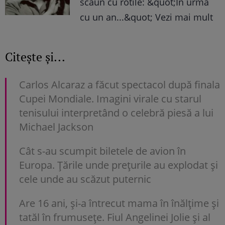
scaun cu rotile: &quot;In urma
cu un an...&quot; Vezi mai mult
Citește și...
Carlos Alcaraz a făcut spectacol după finala
Cupei Mondiale. Imagini virale cu starul
tenisului interpretând o celebră piesă a lui
Michael Jackson
Cât s-au scumpit biletele de avion în
Europa. Țările unde prețurile au explodat și
cele unde au scăzut puternic
Are 16 ani, și-a întrecut mama în înălțime și
tatăl în frumusețe. Fiul Angelinei Jolie și al