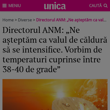
MENIU
CAUTĂ
Home
>
Diverse
>
Directorul ANM: „Ne așteptăm ca valul de căldură să se intensifice. Vorbim de temperaturi cuprinse între 38-40 de grade”
Directorul ANM: „Ne
așteptăm ca valul de căldură
să se intensifice. Vorbim de
temperaturi cuprinse între
38-40 de grade”