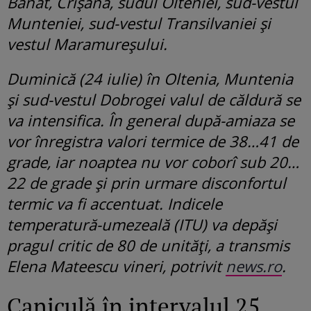
Banat, Crișana, sudul Olteniei, sud-vestul
Munteniei, sud-vestul Transilvaniei și
vestul Maramureșului.
Duminică (24 iulie) în Oltenia, Muntenia
şi sud-vestul Dobrogei valul de căldură se
va intensifica. În general după-amiaza se
vor înregistra valori termice de 38…41 de
grade, iar noaptea nu vor coborî sub 20…
22 de grade şi prin urmare disconfortul
termic va fi accentuat. Indicele
temperatură-umezeală (ITU) va depăşi
pragul critic de 80 de unităţi, a transmis
Elena Mateescu vineri, potrivit
news.ro
.
Caniculă în intervalul 25