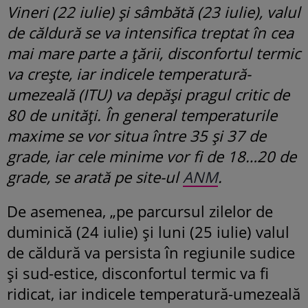
Vineri (22 iulie) și sâmbătă (23 iulie), valul
de căldură se va intensifica treptat în cea
mai mare parte a țării, disconfortul termic
va crește, iar indicele temperatură-
umezeală (ITU) va depăși pragul critic de
80 de unități. În general temperaturile
maxime se vor situa între 35 și 37 de
grade, iar cele minime vor fi de 18…20 de
grade, se arată pe site-ul
ANM
.
De asemenea, „pe parcursul zilelor de
duminică (24 iulie) și luni (25 iulie) valul
de căldură va persista în regiunile sudice
și sud-estice, disconfortul termic va fi
ridicat, iar indicele temperatură-umezeală