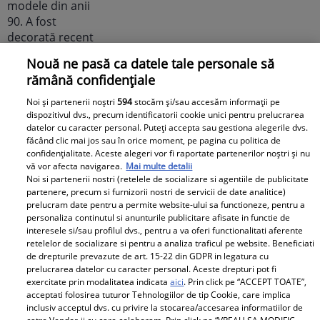
Nouă ne pasă ca datele tale personale să
rămână confidențiale
Noi și partenerii noștri
594
stocăm și/sau accesăm informații pe
Noi dezvăluiri despre relația
dispozitivul dvs., precum identificatorii cookie unici pentru prelucrarea
datelor cu caracter personal. Puteți accepta sau gestiona alegerile dvs.
actuală dintre Andreea Popescu
făcând clic mai jos sau în orice moment, pe pagina cu politica de
și Dan Alexa. Relația ei
confidențialitate. Aceste alegeri vor fi raportate partenerilor noștri și nu
vă vor afecta navigarea.
Mai multe detalii
extraconjugală cu antrenorul a
Noi si partenerii nostri (retelele de socializare si agentiile de publicitate
dus la divorțul de Rareș Cojoc,
partenere, precum si furnizorii nostri de servicii de date analitice)
însă nimeni nu se aștepta la ce
prelucram date pentru a permite website-ului sa functioneze, pentru a
personaliza continutul si anunturile publicitare afisate in functie de
se întâmplă în prezent
interesele si/sau profilul dvs., pentru a va oferi functionalitati aferente
retelelor de socializare si pentru a analiza traficul pe website. Beneficiati
Este în culmea fericirii! Vedeta a
de drepturile prevazute de art. 15-22 din GDPR in legatura cu
prelucrarea datelor cu caracter personal. Aceste drepturi pot fi
devenit mamă pentru a doua
exercitate prin modalitatea indicata
aici
. Prin click pe “ACCEPT TOATE”,
oară și a dezvăluit prima
acceptati folosirea tuturor Tehnologiilor de tip Cookie, care implica
imagine cu fiul său: „Iubirile
inclusiv acceptul dvs. cu privire la stocarea/accesarea informatiilor de