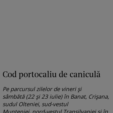
Cod portocaliu de caniculă
Pe parcursul zilelor de vineri și
sâmbătă (22 și 23 iulie) în Banat, Crișana,
sudul Olteniei, sud-vestul
Munteniei
,
nord-vestul Transilvaniei și în