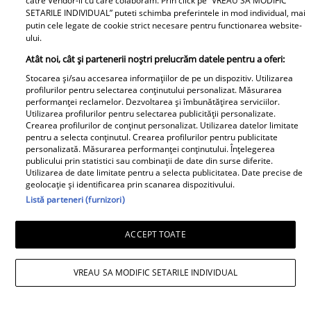
catre Vendor-ii cu care colaboram. Prin click pe “VREAU SA MODIFIC
vieții mele” Foto
SETARILE INDIVIDUAL” puteti schimba preferintele in mod individual, mai
putin cele legate de cookie strict necesare pentru functionarea website-
ului.
A1.ro
Atât noi, cât și partenerii noștri prelucrăm datele pentru a oferi:
Poftiți pe la noi: Poftiți la
Stocarea și/sau accesarea informațiilor de pe un dispozitiv. Utilizarea
profilurilor pentru selectarea conținutului personalizat. Măsurarea
întrecere. Mirela Vaida și
performanței reclamelor. Dezvoltarea și îmbunătățirea serviciilor.
Adriana Trandafir, în centrul
Utilizarea profilurilor pentru selectarea publicității personalizate.
atenției după provocarea lui Nea
Crearea profilurilor de conținut personalizat. Utilizarea datelor limitate
pentru a selecta conținutul. Crearea profilurilor pentru publicitate
Mărin
personalizată. Măsurarea performanței conținutului. Înțelegerea
publicului prin statistici sau combinații de date din surse diferite.
Utilizarea de date limitate pentru a selecta publicitatea. Date precise de
geolocație și identificarea prin scanarea dispozitivului.
Listă parteneri (furnizori)
ACCEPT TOATE
VREAU SA MODIFIC SETARILE INDIVIDUAL