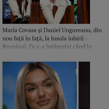
Maria Covasa și Daniel Ungureanu, din
nou față în față, la Insula iubirii -
Reuniuni. Ce s-a întâmplat când în
platou a apărut iubita fostului
concurent