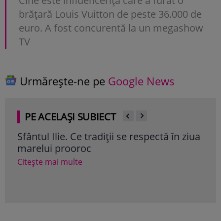
Cine este influencerița care a furat o
brățară Louis Vuitton de peste 36.000 de
euro. A fost concurentă la un megashow
TV
Urmărește-ne pe
Google News
PE ACELAȘI SUBIECT
Sfântul Ilie. Ce tradiții se respectă în ziua
Mes
marelui prooroc
fru
Citește mai multe
Cite