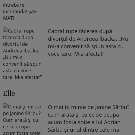
Cabral rupe tăcerea după
divorțul de Andreea Ibacka. „Nu
mi-a convenit să spun asta cu
voce tare. M-a afectat”
Elle
O mai ții minte pe Janine Sârbu?
Cum arată și cu ce se ocupă
acum fosta soție a lui Adrian
Sârbu și unul dintre cele mai