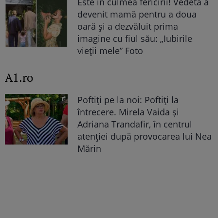
Este în culmea fericirii! Vedeta a
devenit mamă pentru a doua
oară și a dezvăluit prima
imagine cu fiul său: „Iubirile
vieții mele” Foto
A1.ro
Poftiți pe la noi: Poftiți la
întrecere. Mirela Vaida și
Adriana Trandafir, în centrul
atenției după provocarea lui Nea
Mărin