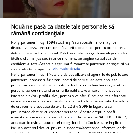
Nouă ne pasă ca datele tale personale să
rămână confidențiale
Noi și partenerii noștri
594
stocăm și/sau accesăm informații pe
dispozitivul dvs., precum identificatorii cookie unici pentru prelucrarea
datelor cu caracter personal. Puteți accepta sau gestiona alegerile dvs.
Daniela Nane, dezvăluiri după
făcând clic mai jos sau în orice moment, pe pagina cu politica de
confidențialitate. Aceste alegeri vor fi raportate partenerilor noștri și nu
despărțirea de Octavian Ene. Cum se
vă vor afecta navigarea.
Mai multe detalii
Noi si partenerii nostri (retelele de socializare si agentiile de publicitate
simte actrița: „Nu simt nicio lipsă”
partenere, precum si furnizorii nostri de servicii de date analitice)
prelucram date pentru a permite website-ului sa functioneze, pentru a
personaliza continutul si anunturile publicitare afisate in functie de
interesele si/sau profilul dvs., pentru a va oferi functionalitati aferente
retelelor de socializare si pentru a analiza traficul pe website. Beneficiati
de drepturile prevazute de art. 15-22 din GDPR in legatura cu
prelucrarea datelor cu caracter personal. Aceste drepturi pot fi
exercitate prin modalitatea indicata
aici
. Prin click pe “ACCEPT TOATE”,
acceptati folosirea tuturor Tehnologiilor de tip Cookie, care implica
inclusiv acceptul dvs. cu privire la stocarea/accesarea informatiilor de