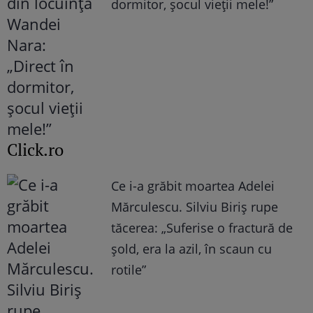
dormitor, șocul vieții mele!”
Click.ro
Ce i-a grăbit moartea Adelei
Mărculescu. Silviu Biriș rupe
tăcerea: „Suferise o fractură de
șold, era la azil, în scaun cu
rotile”