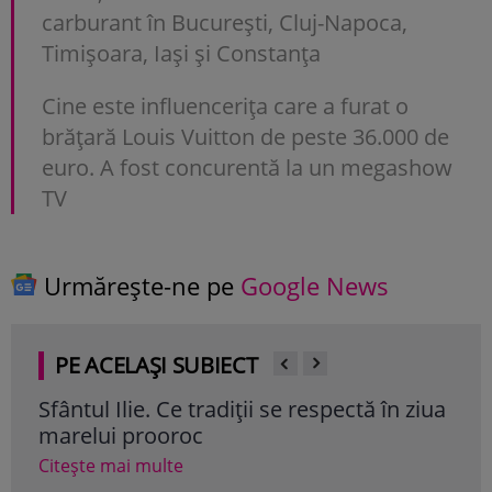
carburant în București, Cluj-Napoca,
Timișoara, Iași și Constanța
Cine este influencerița care a furat o
brățară Louis Vuitton de peste 36.000 de
euro. A fost concurentă la un megashow
TV
Urmărește-ne pe
Google News
PE ACELAȘI SUBIECT
Sfântul Ilie. Ce tradiții se respectă în ziua
Mes
marelui prooroc
fru
Citește mai multe
Cite