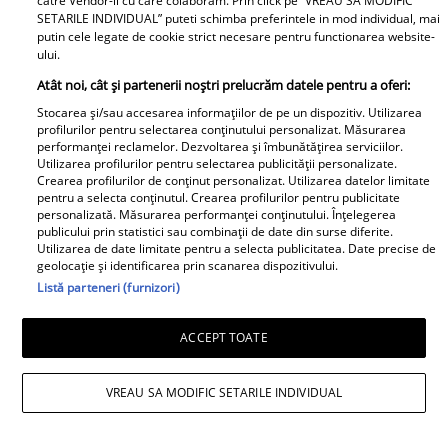
catre Vendor-ii cu care colaboram. Prin click pe “VREAU SA MODIFIC
SETARILE INDIVIDUAL” puteti schimba preferintele in mod individual, mai
putin cele legate de cookie strict necesare pentru functionarea website-
ului.
Atât noi, cât și partenerii noștri prelucrăm datele pentru a oferi:
Stocarea și/sau accesarea informațiilor de pe un dispozitiv. Utilizarea
profilurilor pentru selectarea conținutului personalizat. Măsurarea
performanței reclamelor. Dezvoltarea și îmbunătățirea serviciilor.
Utilizarea profilurilor pentru selectarea publicității personalizate.
Crearea profilurilor de conținut personalizat. Utilizarea datelor limitate
Observator News
pentru a selecta conținutul. Crearea profilurilor pentru publicitate
personalizată. Măsurarea performanței conținutului. Înțelegerea
publicului prin statistici sau combinații de date din surse diferite.
Oraşul din România invadat de
Utilizarea de date limitate pentru a selecta publicitatea. Date precise de
şobolani. Ziua sapă tuneluri prin
geolocație și identificarea prin scanarea dispozitivului.
Listă parteneri (furnizori)
pereţii blocurilor: "Zici că eşti în
India"
ACCEPT TOATE
VREAU SA MODIFIC SETARILE INDIVIDUAL
Libertatea pentru Femei