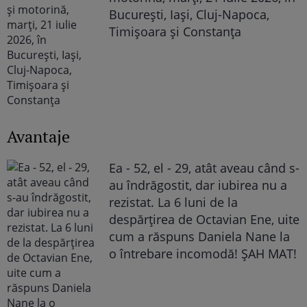
București, Iași, Cluj-Napoca,
Timișoara și Constanța
Avantaje
Ea - 52, el - 29, atât aveau când s-
au îndrăgostit, dar iubirea nu a
rezistat. La 6 luni de la
despărțirea de Octavian Ene, uite
cum a răspuns Daniela Nane la
o întrebare incomodă! ȘAH MAT!