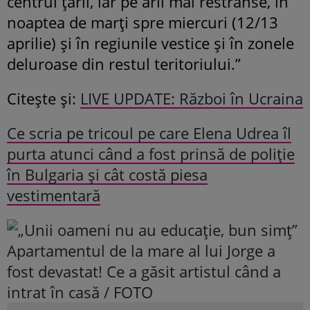
centrul țării, iar pe arii mai restrânse, în
noaptea de marți spre miercuri (12/13
aprilie) și în regiunile vestice și în zonele
deluroase din restul teritoriului.”
Citește și:
LIVE UPDATE: Război în Ucraina
Ce scria pe tricoul pe care Elena Udrea îl
purta atunci când a fost prinsă de poliție
în Bulgaria și cât costă piesa
vestimentară