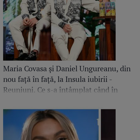
Maria Covasa și Daniel Ungureanu, din
nou față în față, la Insula iubirii -
Reuniuni. Ce s-a întâmplat când în
platou a apărut iubita fostului
concurent