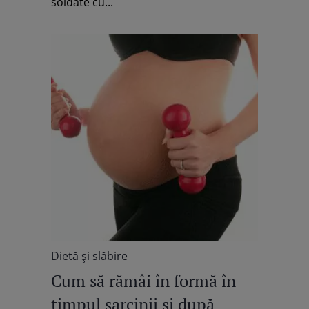
soldate cu...
Dietă şi slăbire
Cum să rămâi în formă în
timpul sarcinii şi după