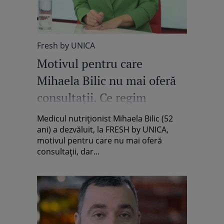
Fresh by UNICA
Motivul pentru care
Mihaela Bilic nu mai oferă
consultații. Ce regim
alimentar urmează:
Medicul nutriționist Mihaela Bilic (52
"Mănânc o dată-n zi, beau
ani) a dezvăluit, la FRESH by UNICA,
motivul pentru care nu mai oferă
lapte ca un bebeluș" /
consultații, dar...
Exclusiv