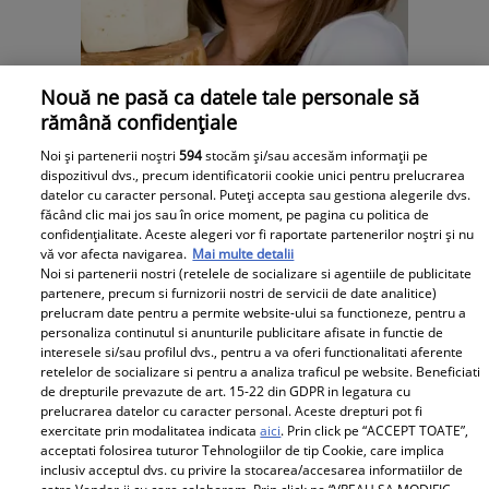
Nouă ne pasă ca datele tale personale să
rămână confidențiale
Dietă şi slăbire
Noi și partenerii noștri
594
stocăm și/sau accesăm informații pe
Silueta ta: Slăbeşte cu dieta
dispozitivul dvs., precum identificatorii cookie unici pentru prelucrarea
datelor cu caracter personal. Puteți accepta sau gestiona alegerile dvs.
ketogenică!
făcând clic mai jos sau în orice moment, pe pagina cu politica de
confidențialitate. Aceste alegeri vor fi raportate partenerilor noștri și nu
vă vor afecta navigarea.
Mai multe detalii
Noi si partenerii nostri (retelele de socializare si agentiile de publicitate
Este una dintre cele mai în vogă cure de
partenere, precum si furnizorii nostri de servicii de date analitice)
slăbire. Mecanismul principal este că
prelucram date pentru a permite website-ului sa functioneze, pentru a
ajuţi organismul să consume grăsime,
personaliza continutul si anunturile publicitare afisate in functie de
interesele si/sau profilul dvs., pentru a va oferi functionalitati aferente
ca...
retelelor de socializare si pentru a analiza traficul pe website. Beneficiati
de drepturile prevazute de art. 15-22 din GDPR in legatura cu
prelucrarea datelor cu caracter personal. Aceste drepturi pot fi
exercitate prin modalitatea indicata
aici
. Prin click pe “ACCEPT TOATE”,
acceptati folosirea tuturor Tehnologiilor de tip Cookie, care implica
inclusiv acceptul dvs. cu privire la stocarea/accesarea informatiilor de