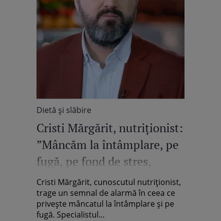
Dietă şi slăbire
Cristi Mărgărit, nutriționist:
”Mâncăm la întâmplare, pe
fugă, pe fond de stres,
inconștient”. Ce înseamnă
Cristi Mărgărit, cunoscutul nutriționist,
alimentație sănătoasă /
trage un semnal de alarmă în ceea ce
privește mâncatul la întâmplare și pe
Exclusiv
fugă. Specialistul...