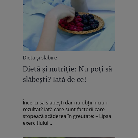
Dietă şi slăbire
Dietă şi nutriţie: Nu poţi să
slăbeşti? Iată de ce!
Încerci să slăbeşti dar nu obţii niciun
rezultat? Iată care sunt factorii care
stopează scăderea în greutate: – Lipsa
exerciţiului...