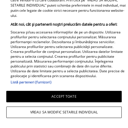
catre Vendor-ii cu care colaboram. Prin click pe “VREAU SA MODIFIC
SETARILE INDIVIDUAL” puteti schimba preferintele in mod individual, mai
putin cele legate de cookie strict necesare pentru functionarea website-
ului.
Atât noi, cât și partenerii noștri prelucrăm datele pentru a oferi:
Stocarea și/sau accesarea informațiilor de pe un dispozitiv. Utilizarea
profilurilor pentru selectarea conținutului personalizat. Măsurarea
performanței reclamelor. Dezvoltarea și îmbunătățirea serviciilor.
Utilizarea profilurilor pentru selectarea publicității personalizate.
Crearea profilurilor de conținut personalizat. Utilizarea datelor limitate
pentru a selecta conținutul. Crearea profilurilor pentru publicitate
personalizată. Măsurarea performanței conținutului. Înțelegerea
publicului prin statistici sau combinații de date din surse diferite.
Sănătate
Utilizarea de date limitate pentru a selecta publicitatea. Date precise de
geolocație și identificarea prin scanarea dispozitivului.
Indicele glicemic: "cheia"
Listă parteneri (furnizori)
siluetei perfecte. Slăbeşte 5
ACCEPT TOATE
kg pe lună!
Află cum poţi să mănânci sănătos şi
VREAU SA MODIFIC SETARILE INDIVIDUAL
variat, având în acelaşi timp silueta
ideală. Nu e vorba despre vreo