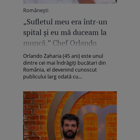
Româneşti
„Sufletul meu era într-un
spital și eu mă duceam la
muncă.” Chef Orlando
Zaharia, dezvăluiri despre
Orlando Zaharia (45 ani) este unul
sacrificiile făcute în meseria
dintre cei mai îndrăgiți bucătari din
România, el devenind cunoscut
de bucătar
publicului larg odată cu...