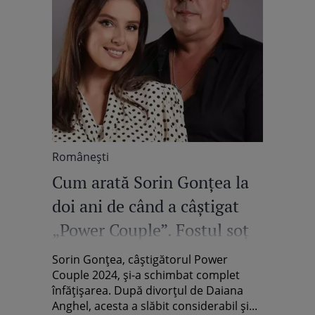
Româneşti
Cum arată Sorin Gonțea la
doi ani de când a câștigat
„Power Couple”. Fostul soț
al Daianei Anghel a trecut
Sorin Gonțea, câștigătorul Power
printr-o schimbare de look
Couple 2024, și-a schimbat complet
înfățișarea. După divorțul de Daiana
Anghel, acesta a slăbit considerabil și...