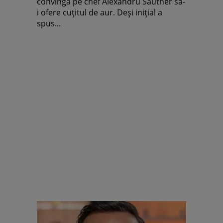
Michelin în România
convingă pe chef Alexandru Sautner să-
i ofere cuțitul de aur. Deși inițial a
spus...