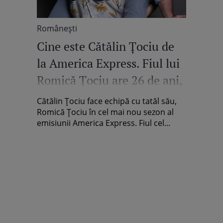
Româneşti
Cine este Cătălin Țociu de
la America Express. Fiul lui
Romică Țociu are 26 de ani,
doi copii și este pasionat de
Cătălin Țociu face echipă cu tatăl său,
gastronomie
Romică Țociu în cel mai nou sezon al
emisiunii America Express. Fiul cel...