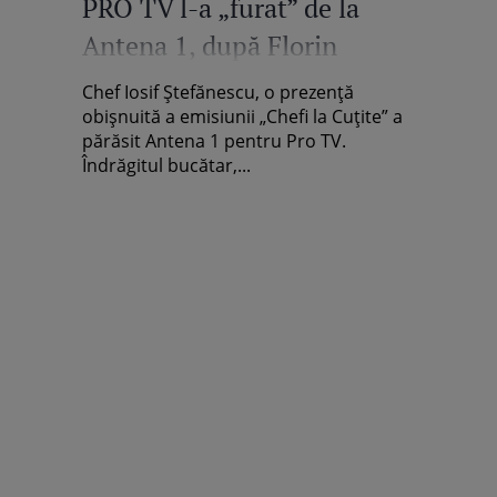
PRO TV l-a „furat” de la
Antena 1, după Florin
Dumitrescu, Sorin Bontea și
Chef Iosif Ștefănescu, o prezență
Cătălin Scărlătescu. Ce
obișnuită a emisiunii „Chefi la Cuțite” a
părăsit Antena 1 pentru Pro TV.
salarii au jurații
Îndrăgitul bucătar,...
„MasterChef”