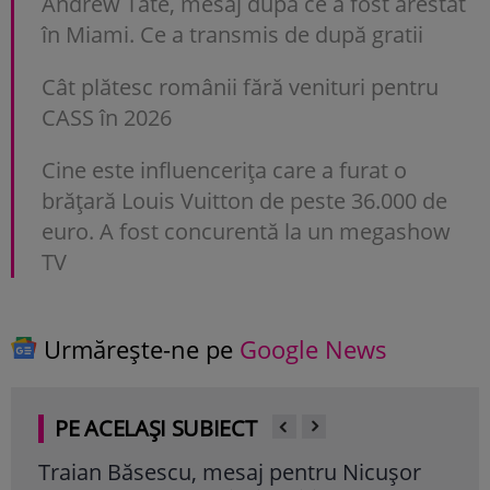
Andrew Tate, mesaj după ce a fost arestat
în Miami. Ce a transmis de după gratii
Cât plătesc românii fără venituri pentru
CASS în 2026
Cine este influencerița care a furat o
brățară Louis Vuitton de peste 36.000 de
euro. A fost concurentă la un megashow
TV
Urmărește-ne pe
Google News
PE ACELAȘI SUBIECT
Traian Băsescu, mesaj pentru Nicușor
Dra