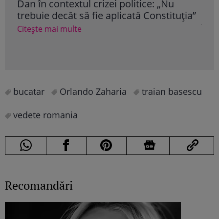
Dan în contextul crizei politice: „Nu
fam
trebuie decât să fie aplicată Constituţia”
ser
în a
Citește mai multe
Cite
bucatar
Orlando Zaharia
traian basescu
vedete romania
Recomandări