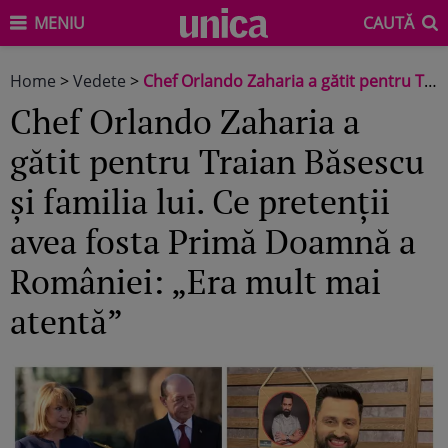
MENIU
CAUTĂ
Home
>
Vedete
>
Chef Orlando Zaharia a gătit pentru Traian Băsescu și familia lui. Ce pretenții avea fosta Primă Doamnă a României: „Era mult mai atentă”
Chef Orlando Zaharia a
gătit pentru Traian Băsescu
și familia lui. Ce pretenții
avea fosta Primă Doamnă a
României: „Era mult mai
atentă”