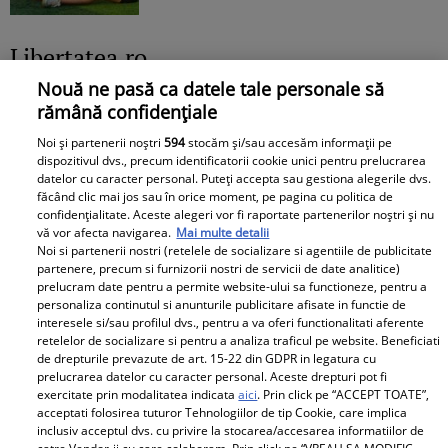
Libertatea.ro
Nouă ne pasă ca datele tale personale să
Cât costă un litru de benzină și
rămână confidențiale
motorină, marți, 21 iulie 2026, în
Noi și partenerii noștri
594
stocăm și/sau accesăm informații pe
București, Iași, Cluj-Napoca,
dispozitivul dvs., precum identificatorii cookie unici pentru prelucrarea
Timișoara și Constanța
datelor cu caracter personal. Puteți accepta sau gestiona alegerile dvs.
făcând clic mai jos sau în orice moment, pe pagina cu politica de
confidențialitate. Aceste alegeri vor fi raportate partenerilor noștri și nu
vă vor afecta navigarea.
Mai multe detalii
Noi si partenerii nostri (retelele de socializare si agentiile de publicitate
partenere, precum si furnizorii nostri de servicii de date analitice)
prelucram date pentru a permite website-ului sa functioneze, pentru a
personaliza continutul si anunturile publicitare afisate in functie de
interesele si/sau profilul dvs., pentru a va oferi functionalitati aferente
Avantaje
retelelor de socializare si pentru a analiza traficul pe website. Beneficiati
de drepturile prevazute de art. 15-22 din GDPR in legatura cu
Ea - 52, el - 29, atât aveau când s-
prelucrarea datelor cu caracter personal. Aceste drepturi pot fi
exercitate prin modalitatea indicata
aici
. Prin click pe “ACCEPT TOATE”,
au îndrăgostit, dar iubirea nu a
acceptati folosirea tuturor Tehnologiilor de tip Cookie, care implica
rezistat. La 6 luni de la
inclusiv acceptul dvs. cu privire la stocarea/accesarea informatiilor de