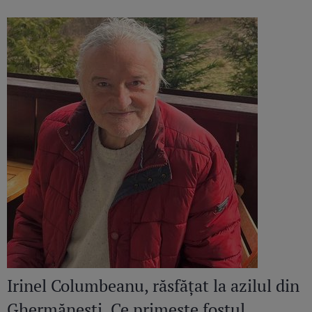
continuă să răsune”
Irinel Columbeanu, răsfățat la azilul din
Ghermănești. Ce primește fostul