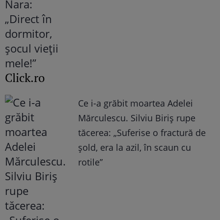
Click.ro
Ce i-a grăbit moartea Adelei
Mărculescu. Silviu Biriș rupe
tăcerea: „Suferise o fractură de
șold, era la azil, în scaun cu
rotile”