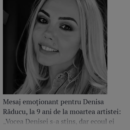
Mesaj emoționant pentru Denisa
Răducu, la 9 ani de la moartea artistei:
„Vocea Denisei s-a stins, dar ecoul ei