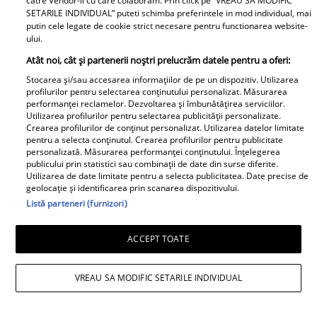
despărțirea de Octavian Ene, uite
catre Vendor-ii cu care colaboram. Prin click pe “VREAU SA MODIFIC
SETARILE INDIVIDUAL” puteti schimba preferintele in mod individual, mai
cum a răspuns Daniela Nane la
putin cele legate de cookie strict necesare pentru functionarea website-
o întrebare incomodă! ȘAH MAT!
ului.
Atât noi, cât și partenerii noștri prelucrăm datele pentru a oferi:
Stocarea și/sau accesarea informațiilor de pe un dispozitiv. Utilizarea
profilurilor pentru selectarea conținutului personalizat. Măsurarea
performanței reclamelor. Dezvoltarea și îmbunătățirea serviciilor.
Utilizarea profilurilor pentru selectarea publicității personalizate.
Crearea profilurilor de conținut personalizat. Utilizarea datelor limitate
pentru a selecta conținutul. Crearea profilurilor pentru publicitate
personalizată. Măsurarea performanței conținutului. Înțelegerea
Cabral rupe tăcerea după
publicului prin statistici sau combinații de date din surse diferite.
Utilizarea de date limitate pentru a selecta publicitatea. Date precise de
divorțul de Andreea Ibacka. „Nu
geolocație și identificarea prin scanarea dispozitivului.
mi-a convenit să spun asta cu
Listă parteneri (furnizori)
voce tare. M-a afectat”
ACCEPT TOATE
VREAU SA MODIFIC SETARILE INDIVIDUAL
Elle