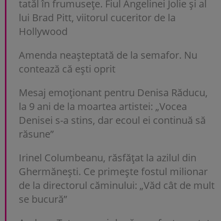
tatăl în frumusețe. Fiul Angelinei Jolie și al
lui Brad Pitt, viitorul cuceritor de la
Hollywood
Amenda neașteptată de la semafor. Nu
contează că ești oprit
Mesaj emoționant pentru Denisa Răducu,
la 9 ani de la moartea artistei: „Vocea
Denisei s-a stins, dar ecoul ei continuă să
răsune”
Irinel Columbeanu, răsfățat la azilul din
Ghermănești. Ce primește fostul milionar
de la directorul căminului: „Văd cât de mult
se bucură”