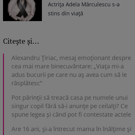
Actrița Adela Mărculescu s-a
stins din viață
Citește și...
Alexandru Țiriac, mesaj emoționant despre
cea mai mare binecuvântare: „Viața mi-a
adus bucurii pe care nu aș avea cum să le
răsplătesc”
Pot părinții să treacă casa pe numele unui
singur copil fără să-i anunțe pe ceilalți? Ce
spune legea și când pot fi contestate actele
Are 16 ani, și-a întrecut mama în înălțime și