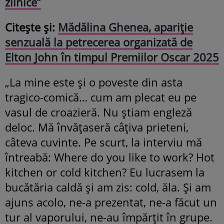
zilnice”
Citește și:
Mădălina Ghenea, apariție
senzuală la petrecerea organizată de
Elton John în timpul Premiilor Oscar 2025
„La mine este și o poveste din asta
tragico-comică… cum am plecat eu pe
vasul de croazieră. Nu știam engleză
deloc. Mă învățaseră câțiva prieteni,
câteva cuvinte. Pe scurt, la interviu mă
întreabă: Where do you like to work? Hot
kitchen or cold kitchen? Eu lucrasem la
bucătăria caldă și am zis: cold, ăla. Și am
ajuns acolo, ne-a prezentat, ne-a făcut un
tur al vaporului, ne-au împărțit în grupe.