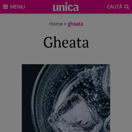
MENIU
CAUTĂ
Home
>
gheata
gheata