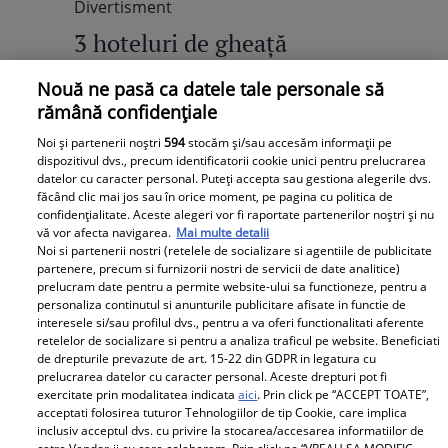
Divertisment
3 hoteluri de gheaţă
spectaculoase
Nouă ne pasă ca datele tale personale să
rămână confidențiale
Noi și partenerii noștri
594
stocăm și/sau accesăm informații pe
Pentru iubitorii înfocaţi ai iernii, care nu
dispozitivul dvs., precum identificatorii cookie unici pentru prelucrarea
şi-au rezervat încă sejurul şi camera de
datelor cu caracter personal. Puteți accepta sau gestiona alegerile dvs.
hotel pentru sărbători, sezonul rece
făcând clic mai jos sau în orice moment, pe pagina cu politica de
confidențialitate. Aceste alegeri vor fi raportate partenerilor noștri și nu
propune...
vă vor afecta navigarea.
Mai multe detalii
Noi si partenerii nostri (retelele de socializare si agentiile de publicitate
partenere, precum si furnizorii nostri de servicii de date analitice)
prelucram date pentru a permite website-ului sa functioneze, pentru a
personaliza continutul si anunturile publicitare afisate in functie de
interesele si/sau profilul dvs., pentru a va oferi functionalitati aferente
retelelor de socializare si pentru a analiza traficul pe website. Beneficiati
de drepturile prevazute de art. 15-22 din GDPR in legatura cu
prelucrarea datelor cu caracter personal. Aceste drepturi pot fi
exercitate prin modalitatea indicata
aici
. Prin click pe “ACCEPT TOATE”,
acceptati folosirea tuturor Tehnologiilor de tip Cookie, care implica
inclusiv acceptul dvs. cu privire la stocarea/accesarea informatiilor de