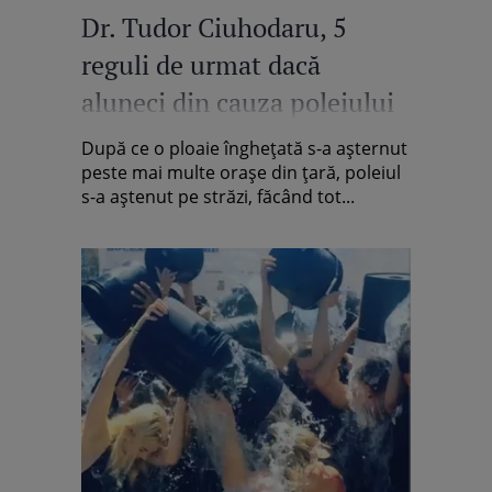
Dr. Tudor Ciuhodaru, 5
reguli de urmat dacă
aluneci din cauza poleiului
După ce o ploaie înghețată s-a așternut
peste mai multe orașe din țară, poleiul
s-a aștenut pe străzi, făcând tot...