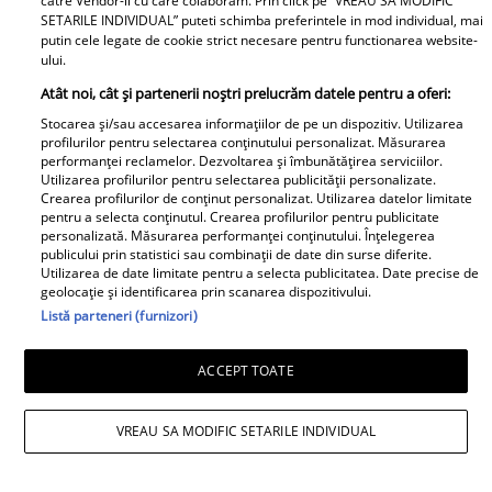
catre Vendor-ii cu care colaboram. Prin click pe “VREAU SA MODIFIC
SETARILE INDIVIDUAL” puteti schimba preferintele in mod individual, mai
putin cele legate de cookie strict necesare pentru functionarea website-
ului.
Atât noi, cât și partenerii noștri prelucrăm datele pentru a oferi:
Stocarea și/sau accesarea informațiilor de pe un dispozitiv. Utilizarea
profilurilor pentru selectarea conținutului personalizat. Măsurarea
Relaţii
performanței reclamelor. Dezvoltarea și îmbunătățirea serviciilor.
Utilizarea profilurilor pentru selectarea publicității personalizate.
Cele mai proaste sfaturi
Crearea profilurilor de conținut personalizat. Utilizarea datelor limitate
pentru a selecta conținutul. Crearea profilurilor pentru publicitate
despre sex
personalizată. Măsurarea performanței conținutului. Înțelegerea
publicului prin statistici sau combinații de date din surse diferite.
Utilizarea de date limitate pentru a selecta publicitatea. Date precise de
geolocație și identificarea prin scanarea dispozitivului.
Se spune că articolele despre sex sunt
Listă parteneri (furnizori)
scrise de oameni care nu fac sex. Nu ne
rămâne decât să fim...
ACCEPT TOATE
VREAU SA MODIFIC SETARILE INDIVIDUAL