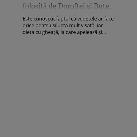
folosită de Doroftei şi Bute,
dar şi de vedetele de la
Este cunoscut faptul că vedetele ar face
Hollywood
orice pentru silueta mult visată, iar
dieta cu gheaţă, la care apelează şi...