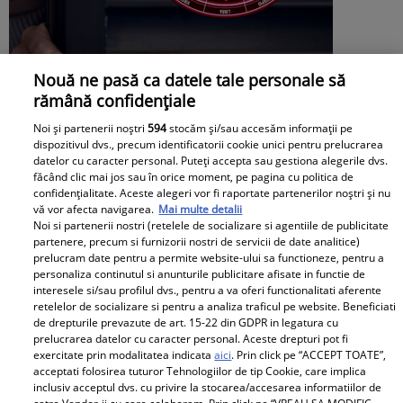
Nouă ne pasă ca datele tale personale să
rămână confidențiale
Horoscop săptămânal 27 iulie - 2 august
Noi și partenerii noștri
594
stocăm și/sau accesăm informații pe
2026. Aer de schimbare. O zodie are
dispozitivul dvs., precum identificatorii cookie unici pentru prelucrarea
datelor cu caracter personal. Puteți accepta sau gestiona alegerile dvs.
șansa să închidă uși vechi și să deschidă
făcând clic mai jos sau în orice moment, pe pagina cu politica de
confidențialitate. Aceste alegeri vor fi raportate partenerilor noștri și nu
altele pline de promisiuni
vă vor afecta navigarea.
Mai multe detalii
Noi si partenerii nostri (retelele de socializare si agentiile de publicitate
partenere, precum si furnizorii nostri de servicii de date analitice)
prelucram date pentru a permite website-ului sa functioneze, pentru a
personaliza continutul si anunturile publicitare afisate in functie de
interesele si/sau profilul dvs., pentru a va oferi functionalitati aferente
retelelor de socializare si pentru a analiza traficul pe website. Beneficiati
de drepturile prevazute de art. 15-22 din GDPR in legatura cu
prelucrarea datelor cu caracter personal. Aceste drepturi pot fi
exercitate prin modalitatea indicata
aici
. Prin click pe “ACCEPT TOATE”,
acceptati folosirea tuturor Tehnologiilor de tip Cookie, care implica
inclusiv acceptul dvs. cu privire la stocarea/accesarea informatiilor de