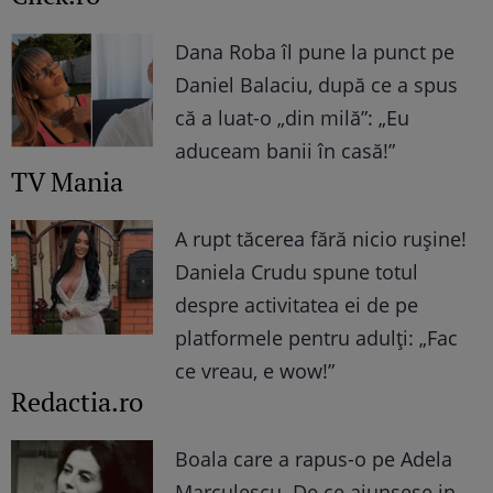
Dana Roba îl pune la punct pe
Daniel Balaciu, după ce a spus
că a luat-o „din milă”: „Eu
aduceam banii în casă!”
TV Mania
A rupt tăcerea fără nicio rușine!
Daniela Crudu spune totul
despre activitatea ei de pe
platformele pentru adulți: „Fac
ce vreau, e wow!”
Redactia.ro
Boala care a rapus-o pe Adela
Marculescu. De ce ajunsese in