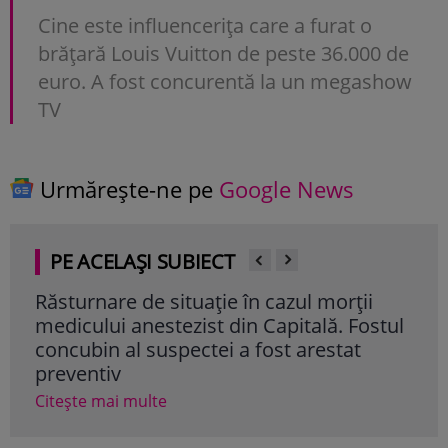
Cine este influencerița care a furat o
brățară Louis Vuitton de peste 36.000 de
euro. A fost concurentă la un megashow
TV
Urmărește-ne pe
Google News
PE ACELAȘI SUBIECT
Răsturnare de situație în cazul morții
Mes
medicului anestezist din Capitală. Fostul
rez
concubin al suspectei a fost arestat
Cum
preventiv
Ale
Citește mai multe
Cite