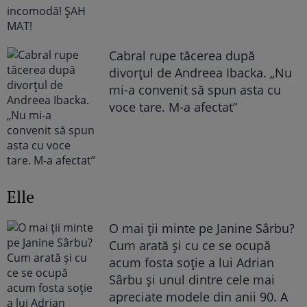
Cabral rupe tăcerea după
divorțul de Andreea Ibacka. „Nu
mi-a convenit să spun asta cu
voce tare. M-a afectat”
Elle
O mai ții minte pe Janine Sârbu?
Cum arată și cu ce se ocupă
acum fosta soție a lui Adrian
Sârbu și unul dintre cele mai
apreciate modele din anii 90. A