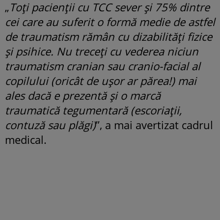
„
Toți pacienții cu TCC sever și 75% dintre
cei care au suferit o formă medie de astfel
de traumatism rămân cu dizabilități fizice
și psihice. Nu treceți cu vederea niciun
traumatism cranian sau cranio-facial al
copilului (oricât de ușor ar părea!) mai
ales dacă e prezentă și o marcă
traumatică tegumentară (escoriații,
contuză sau plăgi)
”, a mai avertizat cadrul
medical.