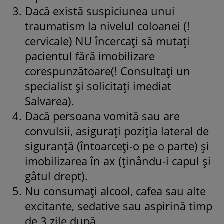
Dacă există suspiciunea unui
traumatism la nivelul coloanei (!
cervicale) NU încercați să mutați
pacientul fără imobilizare
corespunzătoare(! Consultați un
specialist și solicitați imediat
Salvarea).
Dacă persoana vomită sau are
convulsii, asigurați poziția lateral de
siguranță (întoarceți-o pe o parte) și
imobilizarea în ax (ținându-i capul și
gâtul drept).
Nu consumați alcool, cafea sau alte
excitante, sedative sau aspirină timp
de 3 zile după