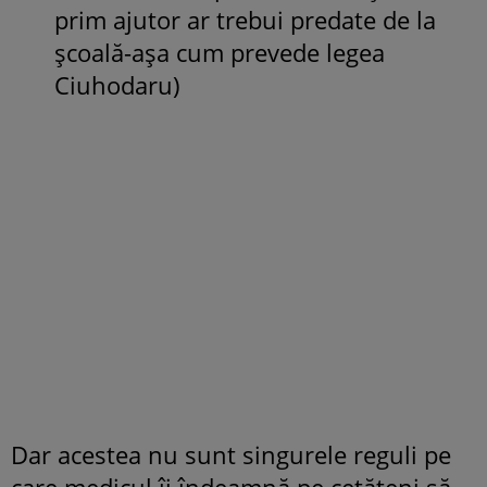
prim ajutor ar trebui predate de la
școală-așa cum prevede legea
Ciuhodaru)
Dar acestea nu sunt singurele reguli pe
care medicul îi îndeamnă pe cetățeni să