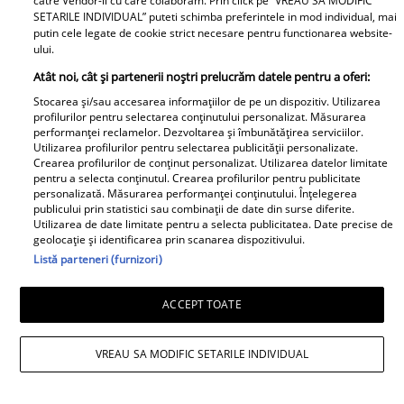
catre Vendor-ii cu care colaboram. Prin click pe “VREAU SA MODIFIC
SETARILE INDIVIDUAL” puteti schimba preferintele in mod individual, mai
putin cele legate de cookie strict necesare pentru functionarea website-
ului.
Atât noi, cât și partenerii noștri prelucrăm datele pentru a oferi:
Stocarea și/sau accesarea informațiilor de pe un dispozitiv. Utilizarea
profilurilor pentru selectarea conținutului personalizat. Măsurarea
performanței reclamelor. Dezvoltarea și îmbunătățirea serviciilor.
Utilizarea profilurilor pentru selectarea publicității personalizate.
Andreea Ibacka, confesiuni emoționante
Crearea profilurilor de conținut personalizat. Utilizarea datelor limitate
pentru a selecta conținutul. Crearea profilurilor pentru publicitate
după divorțul de Cabral: „Mi-am permis
personalizată. Măsurarea performanței conținutului. Înțelegerea
publicului prin statistici sau combinații de date din surse diferite.
să plâng în public”
Utilizarea de date limitate pentru a selecta publicitatea. Date precise de
geolocație și identificarea prin scanarea dispozitivului.
Listă parteneri (furnizori)
ACCEPT TOATE
VREAU SA MODIFIC SETARILE INDIVIDUAL