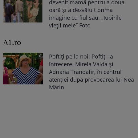
devenit mamă pentru a doua
oară și a dezvăluit prima
imagine cu fiul său: „Iubirile
vieții mele” Foto
A1.ro
Poftiți pe la noi: Poftiți la
întrecere. Mirela Vaida și
Adriana Trandafir, în centrul
atenției după provocarea lui Nea
Mărin