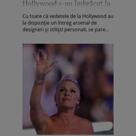
Hollywood s-au îmbrăcat la
fel pe covorul roşu. Jennifer
Cu toate că vedetele de la Hollywood au
Lopez se numără printre ele
la dispoziție un întreg arsenal de
designeri și stiliști personali, se pare...