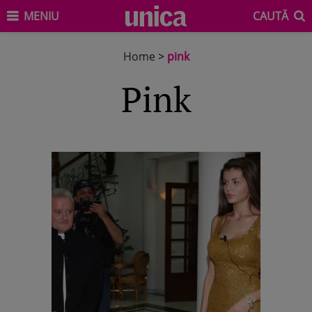
MENIU
CAUTĂ
Home
>
pink
pink