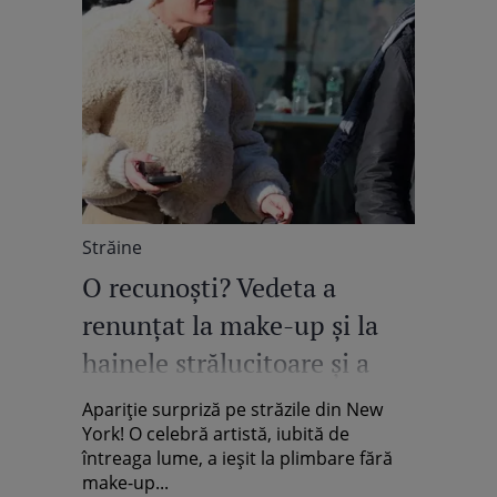
Străine
O recunoști? Vedeta a
renunțat la make-up și la
hainele strălucitoare și a
ieșit la plimbare, reușind să
Apariție surpriză pe străzile din New
treacă neobservată
York! O celebră artistă, iubită de
întreaga lume, a ieșit la plimbare fără
make-up...