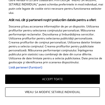
catre Vendor-ii cu care colaboram. Prin click pe “VREAU SA MODIFIC
SETARILE INDIVIDUAL” puteti schimba preferintele in mod individual, mai
putin cele legate de cookie strict necesare pentru functionarea website-
ului.
Atât noi, cât și partenerii noștri prelucrăm datele pentru a oferi:
Stocarea și/sau accesarea informațiilor de pe un dispozitiv. Utilizarea
profilurilor pentru selectarea conținutului personalizat. Măsurarea
performanței reclamelor. Dezvoltarea și îmbunătățirea serviciilor.
Străine
Utilizarea profilurilor pentru selectarea publicității personalizate.
Crearea profilurilor de conținut personalizat. Utilizarea datelor limitate
Pink, spitalizată de urgență
pentru a selecta conținutul. Crearea profilurilor pentru publicitate
personalizată. Măsurarea performanței conținutului. Înțelegerea
din cauza unui virus
publicului prin statistici sau combinații de date din surse diferite.
Utilizarea de date limitate pentru a selecta publicitatea. Date precise de
stomacal
geolocație și identificarea prin scanarea dispozitivului.
Listă parteneri (furnizori)
Cântăreața americană Pink a fost
nevoită să își anuleze al treilea concert
ACCEPT TOATE
pe care urma să îl susțină în Sydney,...
VREAU SA MODIFIC SETARILE INDIVIDUAL