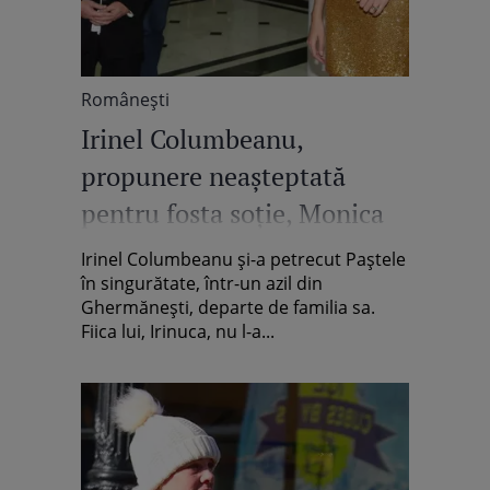
Româneşti
Irinel Columbeanu,
propunere neașteptată
pentru fosta soție, Monica
Gabor, și partenerul ei, Mr.
Irinel Columbeanu și-a petrecut Paștele
Pink
în singurătate, într-un azil din
Ghermănești, departe de familia sa.
Fiica lui, Irinuca, nu l-a...