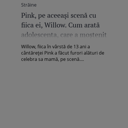
Străine
Pink, pe aceeași scenă cu
fiica ei, Willow. Cum arată
adolescenta, care a moștenit
talentul mamei sale /
Willow, fiica în vârstă de 13 ani a
Galerie foto
cântăreței Pink a făcut furori alături de
celebra sa mamă, pe scenă....