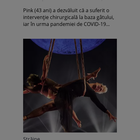
nu și pentru corpul meu”
Pink (43 ani) a dezvăluit că a suferit o
intervenție chirurgicală la baza gâtului,
iar în urma pandemiei de COVID-19...
Străine