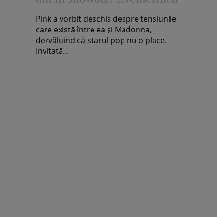
ăia nu s-au putut pune cu
Pink a vorbit deschis despre tensiunile
mine”
care există între ea și Madonna,
dezvăluind că starul pop nu o place.
Invitată...