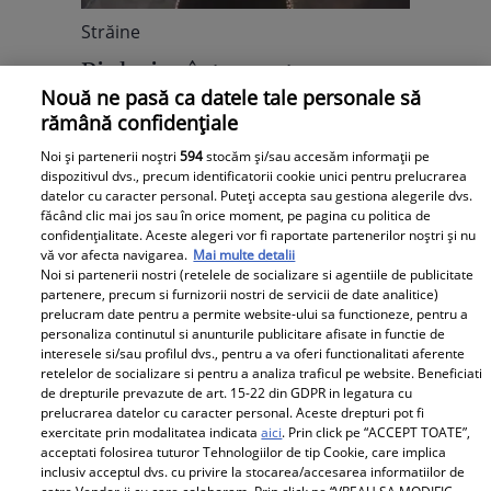
Străine
Pink și-a întrerupt
Nouă ne pasă ca datele tale personale să
concertul pentru o
rămână confidențiale
adolescentă. Momentul este
Noi și partenerii noștri
594
stocăm și/sau accesăm informații pe
emoționant VIDEO
dispozitivul dvs., precum identificatorii cookie unici pentru prelucrarea
Cântăreața americană Pink a decis să
datelor cu caracter personal. Puteți accepta sau gestiona alegerile dvs.
întrerupă unul dintre concertele
făcând clic mai jos sau în orice moment, pe pagina cu politica de
confidențialitate. Aceste alegeri vor fi raportate partenerilor noștri și nu
susținute în Australia și a coborât de pe
vă vor afecta navigarea.
Mai multe detalii
scenă. Nimeni...
Noi si partenerii nostri (retelele de socializare si agentiile de publicitate
partenere, precum si furnizorii nostri de servicii de date analitice)
prelucram date pentru a permite website-ului sa functioneze, pentru a
personaliza continutul si anunturile publicitare afisate in functie de
interesele si/sau profilul dvs., pentru a va oferi functionalitati aferente
retelelor de socializare si pentru a analiza traficul pe website. Beneficiati
de drepturile prevazute de art. 15-22 din GDPR in legatura cu
prelucrarea datelor cu caracter personal. Aceste drepturi pot fi
exercitate prin modalitatea indicata
aici
. Prin click pe “ACCEPT TOATE”,
acceptati folosirea tuturor Tehnologiilor de tip Cookie, care implica
inclusiv acceptul dvs. cu privire la stocarea/accesarea informatiilor de