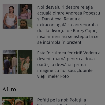
Noi dezvăluiri despre relația
actuală dintre Andreea Popescu
și Dan Alexa. Relația ei
extraconjugală cu antrenorul a
dus la divorțul de Rareș Cojoc,
însă nimeni nu se aștepta la ce
se întâmplă în prezent
Este în culmea fericirii! Vedeta a
devenit mamă pentru a doua
oară și a dezvăluit prima
imagine cu fiul său: „Iubirile
vieții mele” Foto
A1.ro
Poftiți pe la noi: Poftiți la