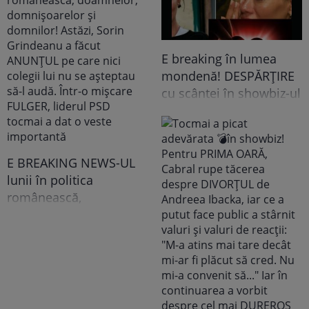
E breaking în lumea
mondenă! DESPĂRȚIRE
cu scântei în showbiz-ul
românesc! Îndrăgita
noastră vedetă a
recunoscut TOT, dar
tooot: „Mă abțin să nu-i
E BREAKING NEWS-UL
scriu. Am făcut
lunii în politica
scandal!” Ce s-a
românească,
întâmplat e...
doamnelor,
domnișoarelor și
domnilor! Astăzi, Sorin
Grindeanu a făcut
ANUNȚUL pe care nici
colegii lui nu se