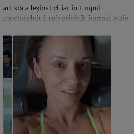
artistă a leșinat chiar în timpul
spectacolului, sub privirile îngrozite ale
Mirelei Vaida