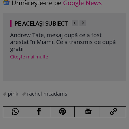
Urmărește-ne pe
Google News
PE ACELAȘI SUBIECT
Andrew Tate, mesaj după ce a fost
Mar
arestat în Miami. Ce a transmis de după
Nadi
gratii
„Ni
aca
Citește mai multe
Cite
pink
rachel mcadams