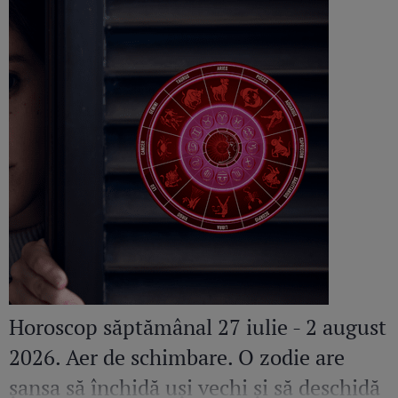
Horoscop săptămânal 27 iulie - 2 august
2026. Aer de schimbare. O zodie are
șansa să închidă uși vechi și să deschidă