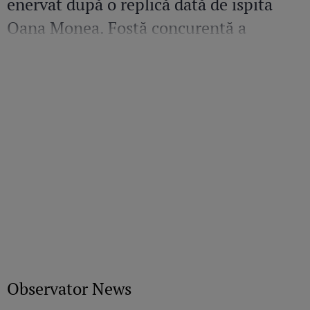
enervat după o replică dată de ispita
Oana Monea. Fostă concurentă a
recunoscut bătaia din sezonul trecut
Observator News