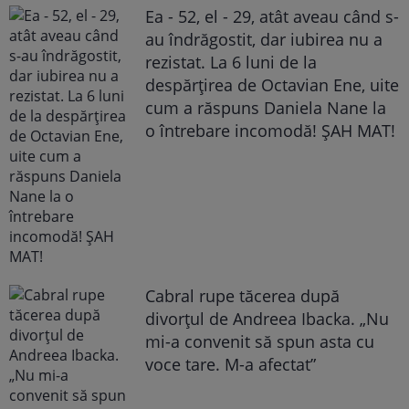
Ea - 52, el - 29, atât aveau când s-
au îndrăgostit, dar iubirea nu a
rezistat. La 6 luni de la
despărțirea de Octavian Ene, uite
cum a răspuns Daniela Nane la
o întrebare incomodă! ȘAH MAT!
Cabral rupe tăcerea după
divorțul de Andreea Ibacka. „Nu
mi-a convenit să spun asta cu
voce tare. M-a afectat”