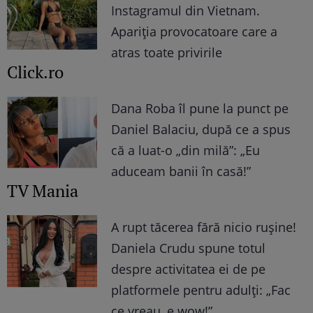
Instagramul din Vietnam.
Apariția provocatoare care a
atras toate privirile
Click.ro
Dana Roba îl pune la punct pe
Daniel Balaciu, după ce a spus
că a luat-o „din milă”: „Eu
aduceam banii în casă!”
TV Mania
A rupt tăcerea fără nicio rușine!
Daniela Crudu spune totul
despre activitatea ei de pe
platformele pentru adulți: „Fac
ce vreau, e wow!”