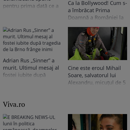
Ca la Bollywood! Cum s-
pentru prima dată ce a
a îmbrăcat Prima
trăit în vila de la
Doamnă a României la
Izvorani. Ce nu s-a văzut
întâlnirea cu președinta
niciodată la TV: ”Eu am
Indiei la București.
cunoscut o altă latură a
Niciodată nu a fost atât
relației lor. În casă era o
de îndrăzneață!
atmosferă..."
Imaginile momentului
Adrian Rus „Sinner” a
murit. Ultimul mesaj al
Cine este eroul Mihail
fostei iubite după
Soare, salvatorul lui
tragedia de la Brno
Alexandru, micuțul de 5
frânge inimi
ani dispărut 3 zile în
pădure. Ce spune
Viva.ro
despre copiii lui