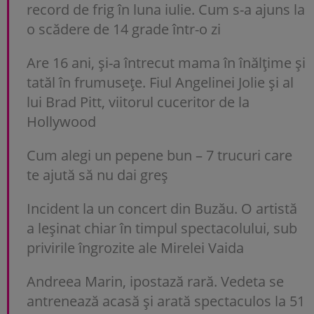
record de frig în luna iulie. Cum s-a ajuns la
o scădere de 14 grade într-o zi
Are 16 ani, și-a întrecut mama în înălțime și
tatăl în frumusețe. Fiul Angelinei Jolie și al
lui Brad Pitt, viitorul cuceritor de la
Hollywood
Cum alegi un pepene bun – 7 trucuri care
te ajută să nu dai greș
Incident la un concert din Buzău. O artistă
a leșinat chiar în timpul spectacolului, sub
privirile îngrozite ale Mirelei Vaida
Andreea Marin, ipostază rară. Vedeta se
antrenează acasă și arată spectaculos la 51