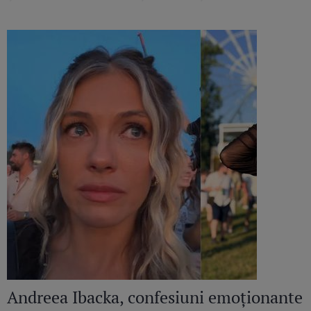
altele pline de promisiuni
Andreea Ibacka, confesiuni emoționante