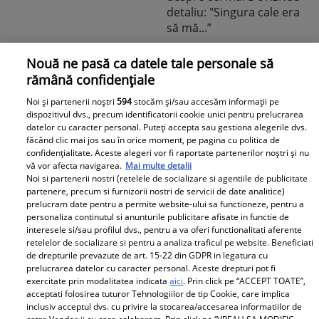
așteptau să-l audă. Într-
o mișcare FULGER,
liderul PSD tocmai a dat
Tocmai a picat
o veste importantă
Nouă ne pasă ca datele tale personale să
adevărata 💣în showbiz!
rămână confidențiale
Pentru PRIMA OARĂ,
Noi și partenerii noștri
594
stocăm și/sau accesăm informații pe
Cabral rupe tăcerea
dispozitivul dvs., precum identificatorii cookie unici pentru prelucrarea
despre DIVORȚUL de
datelor cu caracter personal. Puteți accepta sau gestiona alegerile dvs.
făcând clic mai jos sau în orice moment, pe pagina cu politica de
Andreea Ibacka, iar ce a
confidențialitate. Aceste alegeri vor fi raportate partenerilor noștri și nu
putut face public a
vă vor afecta navigarea.
Mai multe detalii
stârnit valuri și valuri de
Noi si partenerii nostri (retelele de socializare si agentiile de publicitate
partenere, precum si furnizorii nostri de servicii de date analitice)
reacții: "M-a atins mai
prelucram date pentru a permite website-ului sa functioneze, pentru a
"Nici acum nu îi știu
tare decât mi-ar fi
personaliza continutul si anunturile publicitare afisate in functie de
bine. Nu îi știu familia".
interesele si/sau profilul dvs., pentru a va oferi functionalitati aferente
plăcut să cred. Nu mi-a
retelelor de socializare si pentru a analiza traficul pe website. Beneficiati
A tăcut luni întregi, dar
convenit să..." Iar în
de drepturile prevazute de art. 15-22 din GDPR in legatura cu
acum Gina Matache a
continuarea a vorbit
prelucrarea datelor cu caracter personal. Aceste drepturi pot fi
exercitate prin modalitatea indicata
aici
. Prin click pe “ACCEPT TOATE”,
spus adevărul despre
despre cel mai
acceptati folosirea tuturor Tehnologiilor de tip Cookie, care implica
Redactia.ro
relația cu GINERELE EI,
DUREROS detaliu:
inclusiv acceptul dvs. cu privire la stocarea/accesarea informatiilor de