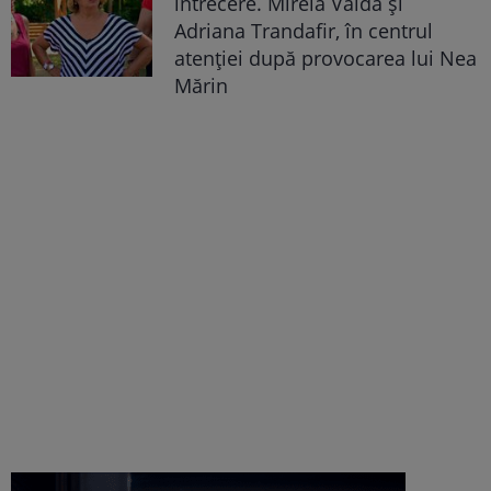
întrecere. Mirela Vaida și
Adriana Trandafir, în centrul
atenției după provocarea lui Nea
Mărin