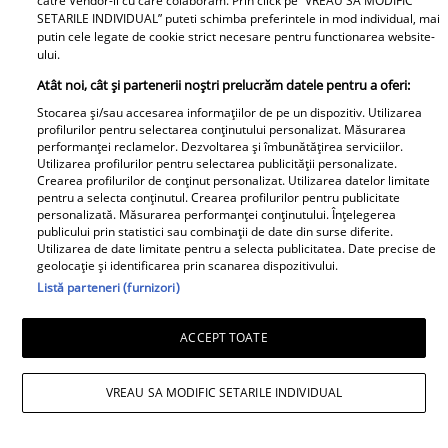
Radu Siffredi. Nimeni
"Singura cale era să
catre Vendor-ii cu care colaboram. Prin click pe “VREAU SA MODIFIC
SETARILE INDIVIDUAL” puteti schimba preferintele in mod individual, mai
nu se aștepta să scoată
mă...”
putin cele legate de cookie strict necesare pentru functionarea website-
la iveală și ACEST
ului.
AMĂNUNT ce i-a lăsat
Atât noi, cât și partenerii noștri prelucrăm datele pentru a oferi:
pe mulți fără replică:
Stocarea și/sau accesarea informațiilor de pe un dispozitiv. Utilizarea
"M-am lămurit"
profilurilor pentru selectarea conținutului personalizat. Măsurarea
performanței reclamelor. Dezvoltarea și îmbunătățirea serviciilor.
Boala care a rapus-o pe
Primele cuvinte ale
Utilizarea profilurilor pentru selectarea publicității personalizate.
Adela Marculescu. De
mamei lui Rares Cojoc
Crearea profilurilor de conținut personalizat. Utilizarea datelor limitate
pentru a selecta conținutul. Crearea profilurilor pentru publicitate
ce ajunsese in scaun cu
dupa divortul de
personalizată. Măsurarea performanței conținutului. Înțelegerea
rotile: &quot;In urma cu
Andreea Popescu. Ce i-a
publicului prin statistici sau combinații de date din surse diferite.
un an...&quot; Vezi mai
comentat public fostei
Utilizarea de date limitate pentru a selecta publicitatea. Date precise de
geolocație și identificarea prin scanarea dispozitivului.
mult
nurori
Listă parteneri (furnizori)
ACCEPT TOATE
Surpriză în showbiz-ul
românesc! Valentin
Doliu în familia lui Miraj
VREAU SA MODIFIC SETARILE INDIVIDUAL
Sanfira și Codruța Filip,
Tzunami! Fiica artistului
împreună ....
și-a luat rămas-bun