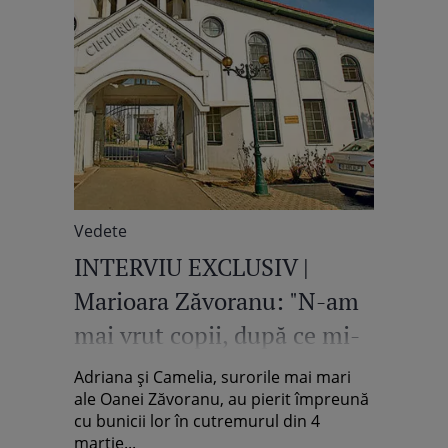
Vedete
INTERVIU EXCLUSIV |
Marioara Zăvoranu: "N-am
mai vrut copii, după ce mi-
au murit gemenele"
Adriana şi Camelia, surorile mai mari
ale Oanei Zăvoranu, au pierit împreună
cu bunicii lor în cutremurul din 4
martie...