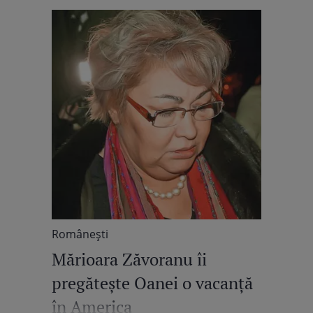
Româneşti
Mărioara Zăvoranu îi
pregăteşte Oanei o vacanţă
în America