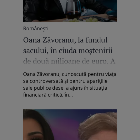
Româneşti
Oana Zăvoranu, la fundul
sacului, în ciuda moștenirii
de două milioane de euro. A
pierdut o avere la
Oana Zăvoranu, cunoscută pentru viața
vrăjitoare: „Toate conturile
sa controversată și pentru aparițiile
sale publice dese, a ajuns în situația
mele sunt poprite”
financiară critică, în...