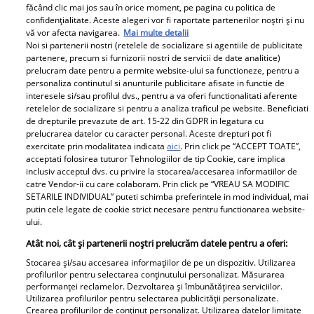
făcând clic mai jos sau în orice moment, pe pagina cu politica de
confidențialitate. Aceste alegeri vor fi raportate partenerilor noștri și nu
vă vor afecta navigarea.
Mai multe detalii
Noi si partenerii nostri (retelele de socializare si agentiile de publicitate
partenere, precum si furnizorii nostri de servicii de date analitice)
prelucram date pentru a permite website-ului sa functioneze, pentru a
personaliza continutul si anunturile publicitare afisate in functie de
Pariază responsabil! Decizia ONJN nr. 821/25.09.2025.
interesele si/sau profilul dvs., pentru a va oferi functionalitati aferente
Jocurile de noroc sunt interzise minorilor.
retelelor de socializare si pentru a analiza traficul pe website. Beneficiati
de drepturile prevazute de art. 15-22 din GDPR in legatura cu
prelucrarea datelor cu caracter personal. Aceste drepturi pot fi
exercitate prin modalitatea indicata
aici
. Prin click pe “ACCEPT TOATE”,
Despre Unica.ro
Știri
acceptati folosirea tuturor Tehnologiilor de tip Cookie, care implica
inclusiv acceptul dvs. cu privire la stocarea/accesarea informatiilor de
Publicitate
GSP
catre Vendor-ii cu care colaboram. Prin click pe “VREAU SA MODIFIC
SETARILE INDIVIDUAL” puteti schimba preferintele in mod individual, mai
Echipa Unica.ro
Avantaje
putin cele legate de cookie strict necesare pentru functionarea website-
ului.
Termeni si conditii
Elle
Atât noi, cât și partenerii noștri prelucrăm datele pentru a oferi:
Contact
Viva
Stocarea și/sau accesarea informațiilor de pe un dispozitiv. Utilizarea
profilurilor pentru selectarea conținutului personalizat. Măsurarea
performanței reclamelor. Dezvoltarea și îmbunătățirea serviciilor.
Politica de cookies
Libertatea pentru femei
Utilizarea profilurilor pentru selectarea publicității personalizate.
Crearea profilurilor de conținut personalizat. Utilizarea datelor limitate