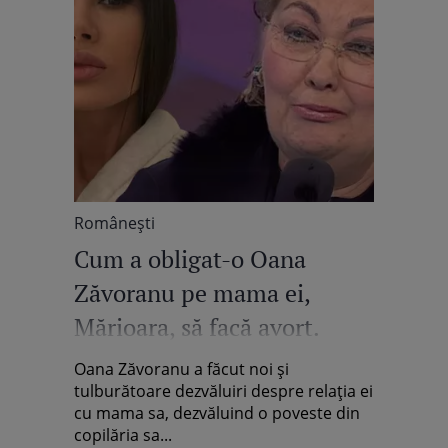
Româneşti
Cum a obligat-o Oana
Zăvoranu pe mama ei,
Mărioara, să facă avort.
Dezvăluiri șocante:
Oana Zăvoranu a făcut noi și
„Tragedie mare. Mama era
tulburătoare dezvăluiri despre relația ei
cu mama sa, dezvăluind o poveste din
doar a mea chiar dacă mă
copilăria sa...