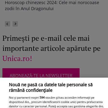
Horoscop chinezesc 2024: Cele mai norocoase
Câ
eu
zodii în Anul Dragonului
Primești pe e-mail cele mai
importante articole apărute pe
Unica.ro!
ABONEAZĂ-TE LA NEWSLETTER
Nouă ne pasă ca datele tale personale să
rămână confidențiale
Noi și partenerii noștri
594
stocăm și/sau accesăm informații pe
Urmărește-ne pe Facebook
Like
dispozitivul dvs., precum identificatorii cookie unici pentru prelucrarea
datelor cu caracter personal. Puteți accepta sau gestiona alegerile dvs.