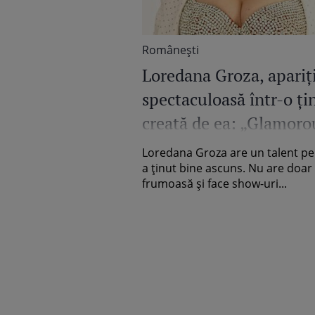
Româneşti
Loredana Groza, apariț
spectaculoasă într-o ți
creată de ea: „Glamoro
Diva” / Video
Loredana Groza are un talent pe 
a ținut bine ascuns. Nu are doar
frumoasă și face show-uri...