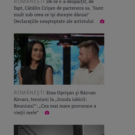
ROMÂNEŞTI
De ce s-a despărțit, de
fapt, Cătălin Crișan de partenera sa. "Sunt
mult sub ceea ce își dorește dânsa!"
Declarațiile neașteptate ale artistului
ROMÂNEŞTI
Ema Oprișan și Răzvan
Kovacs, tensiuni la „Insula iubirii:
Reuniuni”: „Cea mai mare provocare a
vieții mele”