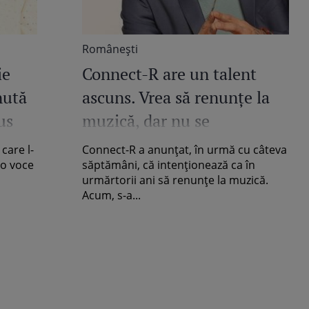
Româneşti
ie
Connect-R are un talent
nută
ascuns. Vrea să renunțe la
us
muzică, dar nu se
îndepărtează de artă
care l-
Connect-R a anunțat, în urmă cu câteva
 o voce
săptămâni, că intenționează ca în
urmărtorii ani să renunțe la muzică.
Acum, s-a...