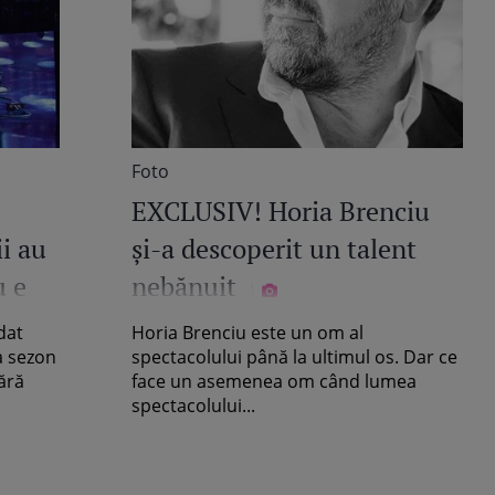
Foto
EXCLUSIV! Horia Brenciu
i au
și-a descoperit un talent
u e
nebănuit
feri
dat
Horia Brenciu este un om al
ea sezon
spectacolului până la ultimul os. Dar ce
ără
face un asemenea om când lumea
spectacolului...