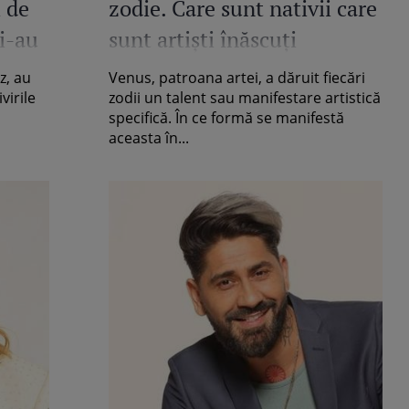
i de
zodie. Care sunt nativii care
Şi-au
sunt artiști înăscuți
în
z, au
Venus, patroana artei, a dăruit fiecări
virile
zodii un talent sau manifestare artistică
specifică. În ce formă se manifestă
aceasta în...