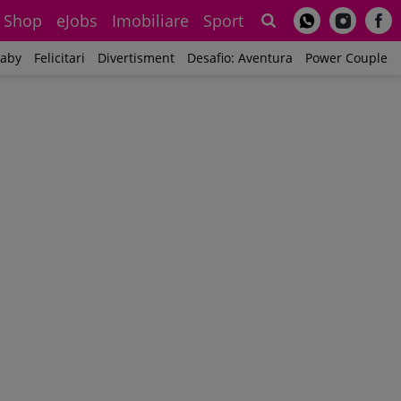
Shop
eJobs
Imobiliare
Sport
Sh
aby
Felicitari
Divertisment
Desafio: Aventura
Power Couple