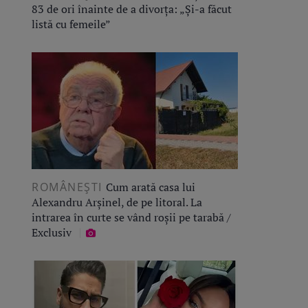
83 de ori înainte de a divorța: „Și-a făcut
listă cu femeile”
ROMÂNEŞTI
Cum arată casa lui
Alexandru Arșinel, de pe litoral. La
intrarea în curte se vând roșii pe tarabă /
Exclusiv