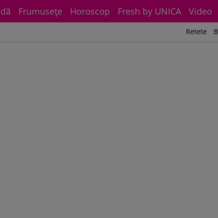
dă
Frumuseţe
Horoscop
Fresh by UNICA
Video
Retete
B