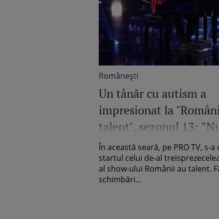
Româneşti
Un tânăr cu autism a
impresionat la "Români
talent", sezonul 13: ”N
ușor să ai curaj când su
În această seară, pe PRO TV, s-a 
de autism”
startul celui de-al treisprezecel
al show-ului Românii au talent. F
schimbări...