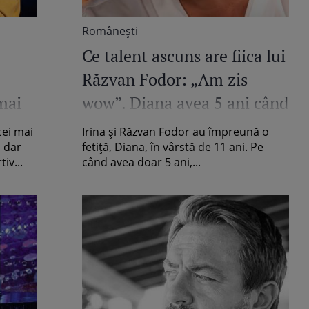
Româneşti
Ce talent ascuns are fiica lui
Răzvan Fodor: „Am zis
mai
wow”. Diana avea 5 ani când
și-a surprins părinții /
cei mai
Irina și Răzvan Fodor au împreună o
VIDEO
, dar
fetiță, Diana, în vârstă de 11 ani. Pe
iv...
când avea doar 5 ani,...