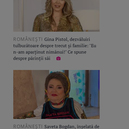
ROMÂNEŞTI
Gina Pistol, dezvăluiri
tulburătoare despre trecut și familie: "Eu
n-am aparținut nimănui!" Ce spune
despre părinții săi
ROMÂNEŞTI
Saveta Bogdan, înșelată de