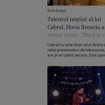
Româneşti
Talentul neștiut al lui
Cabral. Horia Brenciu a
rămas uimit: „Dacă te 
aud că zici că nu ești
Cabral nu este doar unul dintre 
artist...” / Video
iubiți prezentatori de televiziune
are și un talent ascuns. Este sport