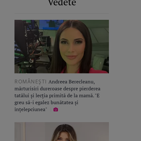
Vedete
ROMÂNEŞTI
Andreea Berecleanu,
mărturisiri dureroase despre pierderea
tatălui și lecția primită de la mamă. "E
greu să-i egalez bunătatea și
înțelepciunea"