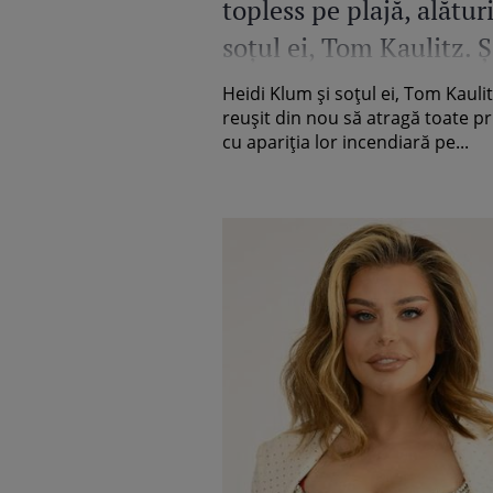
topless pe plajă, alătur
soţul ei, Tom Kaulitz. 
dat frâu sentimentelor 
Heidi Klum şi soţul ei, Tom Kaulit
mare
reuşit din nou să atragă toate pri
cu apariţia lor incendiară pe...