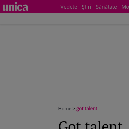
Vedete
Știri
Sănătate
Mo
Home
>
got talent
got talent