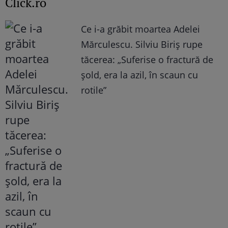
Click.ro
Ce i-a grăbit moartea Adelei
Mărculescu. Silviu Biriș rupe
tăcerea: „Suferise o fractură de
șold, era la azil, în scaun cu
rotile”