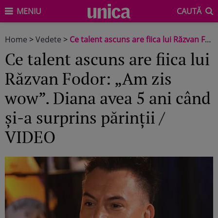
MENIU
CAUTĂ
Home
>
Vedete
>
Ce talent ascuns are fiica lui Răzvan Fodor: „Am zis wow”. Diana avea 5 ani când și-a surprins părinții / VIDEO
Ce talent ascuns are fiica lui
Răzvan Fodor: „Am zis
wow”. Diana avea 5 ani când
și-a surprins părinții /
VIDEO