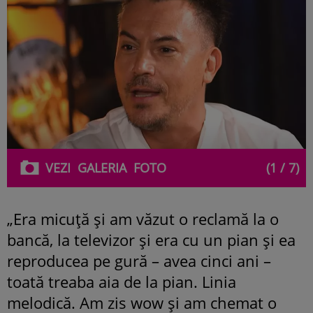
VEZI
GALERIA
FOTO
(1 / 7)
„Era micuță și am văzut o reclamă la o
bancă, la televizor și era cu un pian și ea
reproducea pe gură – avea cinci ani –
toată treaba aia de la pian. Linia
melodică. Am zis wow și am chemat o