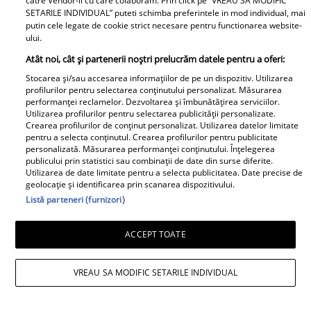
catre Vendor-ii cu care colaboram. Prin click pe “VREAU SA MODIFIC
SETARILE INDIVIDUAL” puteti schimba preferintele in mod individual, mai
A1.ro
putin cele legate de cookie strict necesare pentru functionarea website-
ului.
Poftiți pe la noi: Poftiți la
Atât noi, cât și partenerii noștri prelucrăm datele pentru a oferi:
întrecere. Mirela Vaida și
Stocarea și/sau accesarea informațiilor de pe un dispozitiv. Utilizarea
Adriana Trandafir, în centrul
profilurilor pentru selectarea conținutului personalizat. Măsurarea
atenției după provocarea lui Nea
performanței reclamelor. Dezvoltarea și îmbunătățirea serviciilor.
Utilizarea profilurilor pentru selectarea publicității personalizate.
Mărin
Crearea profilurilor de conținut personalizat. Utilizarea datelor limitate
pentru a selecta conținutul. Crearea profilurilor pentru publicitate
personalizată. Măsurarea performanței conținutului. Înțelegerea
publicului prin statistici sau combinații de date din surse diferite.
Utilizarea de date limitate pentru a selecta publicitatea. Date precise de
geolocație și identificarea prin scanarea dispozitivului.
Listă parteneri (furnizori)
ACCEPT TOATE
VREAU SA MODIFIC SETARILE INDIVIDUAL