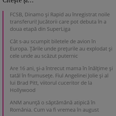
FCSB, Dinamo şi Rapid au înregistrat noile
transferuri! Jucătorii care pot debuta în a
doua etapă din SuperLiga
Cât s-au scumpit biletele de avion în
Europa. Țările unde prețurile au explodat și
cele unde au scăzut puternic
Are 16 ani, și-a întrecut mama în înălțime și
tatăl în frumusețe. Fiul Angelinei Jolie și al
lui Brad Pitt, viitorul cuceritor de la
Hollywood
ANM anunță o săptămână atipică în
România. Cum va fi vremea în august