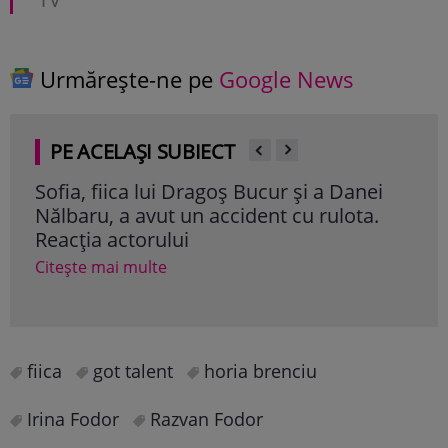
Urmărește-ne pe
Google News
PE ACELAȘI SUBIECT
ofia, fiica lui Dragoș Bucur și a Danei
Elena Ud
ălbaru, a avut un accident cu rulota.
fiica sa, 
eacția actorului
penitenci
poți să d
tește mai multe
Citește mai
fiica
got talent
horia brenciu
Irina Fodor
Razvan Fodor