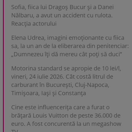
Sofia, fiica lui Dragoș Bucur și a Danei
Nălbaru, a avut un accident cu rulota.
Reacția actorului
Elena Udrea, imagini emoționante cu fiica
sa, la un an de la eliberarea din penitenciar:
„Dumnezeu îți dă mereu cât poți să duci”
Motorina standard se apropie de 10 lei/l,
vineri, 24 iulie 2026. Cât costă litrul de
carburant în București, Cluj-Napoca,
Timișoara, Iași și Constanța
Cine este influencerița care a furat o
brățară Louis Vuitton de peste 36.000 de
euro. A fost concurentă la un megashow
TV