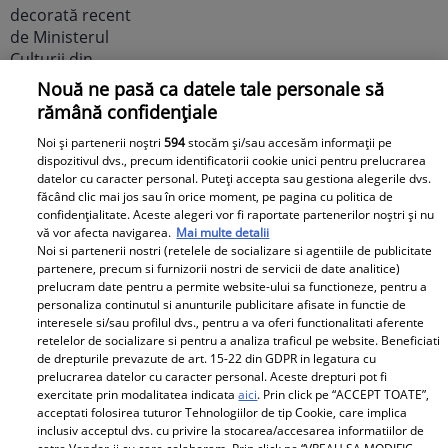
Nouă ne pasă ca datele tale personale să
rămână confidențiale
Noi dezvăluiri despre relația
Noi și partenerii noștri
594
stocăm și/sau accesăm informații pe
actuală dintre Andreea Popescu
dispozitivul dvs., precum identificatorii cookie unici pentru prelucrarea
și Dan Alexa. Relația ei
datelor cu caracter personal. Puteți accepta sau gestiona alegerile dvs.
extraconjugală cu antrenorul a
făcând clic mai jos sau în orice moment, pe pagina cu politica de
confidențialitate. Aceste alegeri vor fi raportate partenerilor noștri și nu
dus la divorțul de Rareș Cojoc,
vă vor afecta navigarea.
Mai multe detalii
însă nimeni nu se aștepta la ce
Noi si partenerii nostri (retelele de socializare si agentiile de publicitate
partenere, precum si furnizorii nostri de servicii de date analitice)
se întâmplă în prezent
prelucram date pentru a permite website-ului sa functioneze, pentru a
personaliza continutul si anunturile publicitare afisate in functie de
Este în culmea fericirii! Vedeta a
interesele si/sau profilul dvs., pentru a va oferi functionalitati aferente
retelelor de socializare si pentru a analiza traficul pe website. Beneficiati
devenit mamă pentru a doua
de drepturile prevazute de art. 15-22 din GDPR in legatura cu
oară și a dezvăluit prima
prelucrarea datelor cu caracter personal. Aceste drepturi pot fi
imagine cu fiul său: „Iubirile
exercitate prin modalitatea indicata
aici
. Prin click pe “ACCEPT TOATE”,
acceptati folosirea tuturor Tehnologiilor de tip Cookie, care implica
vieții mele” Foto
inclusiv acceptul dvs. cu privire la stocarea/accesarea informatiilor de