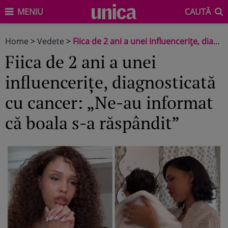
MENIU
CAUTĂ
Home
>
Vedete
>
Fiica de 2 ani a unei influencerițe, diagnosticată cu cancer: „Ne-au informat că boala s-a răspândit”
Fiica de 2 ani a unei
influencerițe, diagnosticată
cu cancer: „Ne-au informat
că boala s-a răspândit”