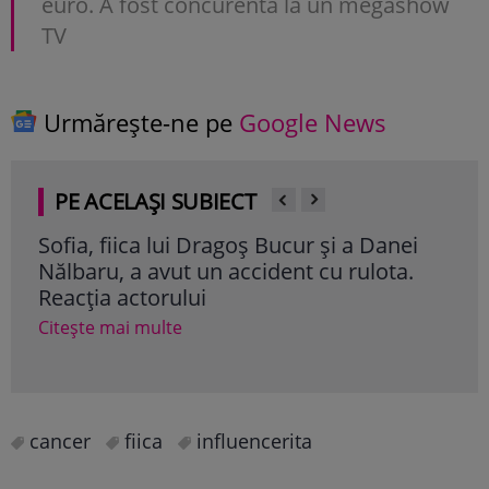
euro. A fost concurentă la un megashow
TV
Urmărește-ne pe
Google News
PE ACELAȘI SUBIECT
Sofia, fiica lui Dragoș Bucur și a Danei
Ele
Nălbaru, a avut un accident cu rulota.
fiic
Reacția actorului
pen
poți
Citește mai multe
Cite
cancer
fiica
influencerita