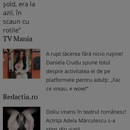
TV Mania
A rupt tăcerea fără nicio rușine!
Daniela Crudu spune totul
despre activitatea ei de pe
platformele pentru adulți: „Fac
ce vreau, e wow!”
Redactia.ro
Doliu imens în teatrul românesc!
Actrița Adela Mărculescu s-a
stins din viață