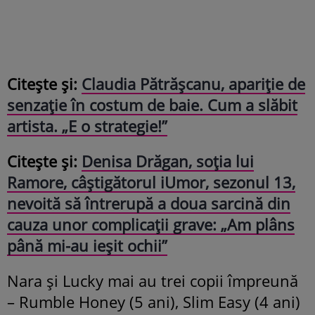
Citește și:
Claudia Pătrășcanu, apariție de
senzație în costum de baie. Cum a slăbit
artista. „E o strategie!”
Citește și:
Denisa Drăgan, soția lui
Ramore, câștigătorul iUmor, sezonul 13,
nevoită să întrerupă a doua sarcină din
cauza unor complicații grave: „Am plâns
până mi-au ieșit ochii”
Nara și Lucky mai au trei copii împreună
– Rumble Honey (5 ani), Slim Easy (4 ani)