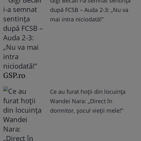
Gigi Becali i-a semnat sentința
după FCSB – Auda 2-3: „Nu va
mai intra niciodată!”
GSP.ro
Ce au furat hoții din locuința
Wandei Nara: „Direct în
dormitor, șocul vieții mele!”