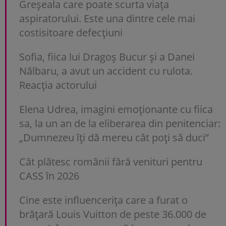
Greșeala care poate scurta viața
aspiratorului. Este una dintre cele mai
costisitoare defecțiuni
Sofia, fiica lui Dragoș Bucur și a Danei
Nălbaru, a avut un accident cu rulota.
Reacția actorului
Elena Udrea, imagini emoționante cu fiica
sa, la un an de la eliberarea din penitenciar:
„Dumnezeu îți dă mereu cât poți să duci”
Cât plătesc românii fără venituri pentru
CASS în 2026
Cine este influencerița care a furat o
brățară Louis Vuitton de peste 36.000 de