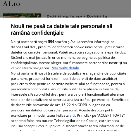
A1.ro
Poftiți pe la noi: Poftiți la
întrecere. Mirela Vaida și
Nouă ne pasă ca datele tale personale să
Adriana Trandafir, în centrul
rămână confidențiale
atenției după provocarea lui Nea
Noi și partenerii noștri
594
stocăm și/sau accesăm informații pe
Mărin
dispozitivul dvs., precum identificatorii cookie unici pentru prelucrarea
datelor cu caracter personal. Puteți accepta sau gestiona alegerile dvs.
făcând clic mai jos sau în orice moment, pe pagina cu politica de
confidențialitate. Aceste alegeri vor fi raportate partenerilor noștri și nu
vă vor afecta navigarea.
Mai multe detalii
Noi si partenerii nostri (retelele de socializare si agentiile de publicitate
partenere, precum si furnizorii nostri de servicii de date analitice)
prelucram date pentru a permite website-ului sa functioneze, pentru a
personaliza continutul si anunturile publicitare afisate in functie de
interesele si/sau profilul dvs., pentru a va oferi functionalitati aferente
retelelor de socializare si pentru a analiza traficul pe website. Beneficiati
de drepturile prevazute de art. 15-22 din GDPR in legatura cu
prelucrarea datelor cu caracter personal. Aceste drepturi pot fi
exercitate prin modalitatea indicata
aici
. Prin click pe “ACCEPT TOATE”,
acceptati folosirea tuturor Tehnologiilor de tip Cookie, care implica
inclusiv acceptul dvs. cu privire la stocarea/accesarea informatiilor de