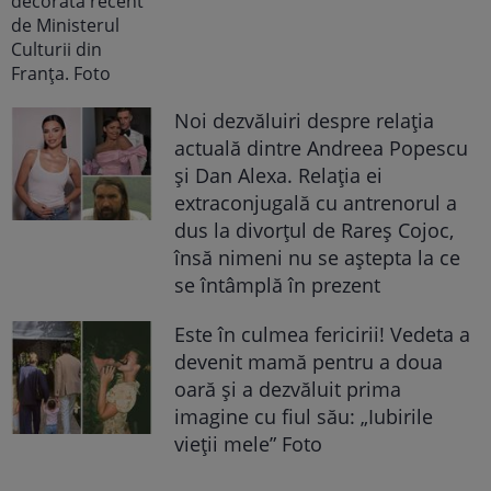
Noi dezvăluiri despre relația
actuală dintre Andreea Popescu
și Dan Alexa. Relația ei
extraconjugală cu antrenorul a
dus la divorțul de Rareș Cojoc,
însă nimeni nu se aștepta la ce
se întâmplă în prezent
Este în culmea fericirii! Vedeta a
devenit mamă pentru a doua
oară și a dezvăluit prima
imagine cu fiul său: „Iubirile
vieții mele” Foto