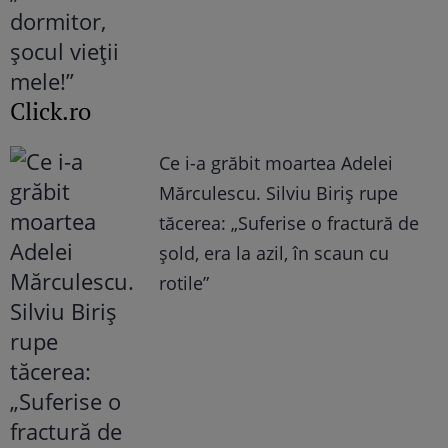
Click.ro
Ce i-a grăbit moartea Adelei
Mărculescu. Silviu Biriș rupe
tăcerea: „Suferise o fractură de
șold, era la azil, în scaun cu
rotile”