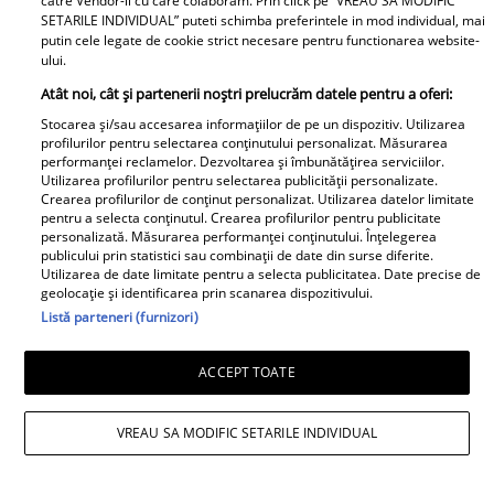
catre Vendor-ii cu care colaboram. Prin click pe “VREAU SA MODIFIC
SETARILE INDIVIDUAL” puteti schimba preferintele in mod individual, mai
putin cele legate de cookie strict necesare pentru functionarea website-
ului.
Atât noi, cât și partenerii noștri prelucrăm datele pentru a oferi:
Stocarea și/sau accesarea informațiilor de pe un dispozitiv. Utilizarea
profilurilor pentru selectarea conținutului personalizat. Măsurarea
performanței reclamelor. Dezvoltarea și îmbunătățirea serviciilor.
Utilizarea profilurilor pentru selectarea publicității personalizate.
Crearea profilurilor de conținut personalizat. Utilizarea datelor limitate
pentru a selecta conținutul. Crearea profilurilor pentru publicitate
personalizată. Măsurarea performanței conținutului. Înțelegerea
publicului prin statistici sau combinații de date din surse diferite.
Utilizarea de date limitate pentru a selecta publicitatea. Date precise de
geolocație și identificarea prin scanarea dispozitivului.
Listă parteneri (furnizori)
ACCEPT TOATE
VREAU SA MODIFIC SETARILE INDIVIDUAL
Daniela Nane, dezvăluiri după