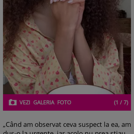
VEZI
GALERIA
FOTO
(1 / 7)
„Când am observat ceva suspect la ea, am
dus-o la urgențe, iar acolo nu prea știau