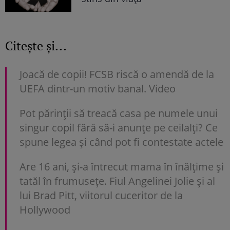
Citește și...
Joacă de copii! FCSB riscă o amendă de la
UEFA dintr-un motiv banal. Video
Pot părinții să treacă casa pe numele unui
singur copil fără să-i anunțe pe ceilalți? Ce
spune legea și când pot fi contestate actele
Are 16 ani, și-a întrecut mama în înălțime și
tatăl în frumusețe. Fiul Angelinei Jolie și al
lui Brad Pitt, viitorul cuceritor de la
Hollywood