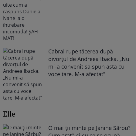
Cabral rupe tăcerea după
divorțul de Andreea Ibacka. „Nu
mi-a convenit să spun asta cu
voce tare. M-a afectat”
Elle
O mai ții minte pe Janine Sârbu?
Cum arată și cu ce se ocupă