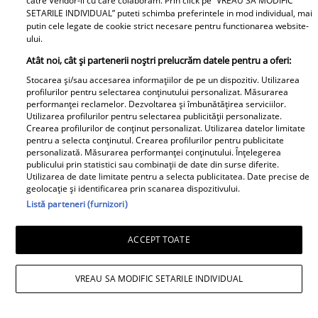
catre Vendor-ii cu care colaboram. Prin click pe “VREAU SA MODIFIC
SETARILE INDIVIDUAL” puteti schimba preferintele in mod individual, mai
putin cele legate de cookie strict necesare pentru functionarea website-
ului.
Atât noi, cât și partenerii noștri prelucrăm datele pentru a oferi:
Stocarea și/sau accesarea informațiilor de pe un dispozitiv. Utilizarea
profilurilor pentru selectarea conținutului personalizat. Măsurarea
performanței reclamelor. Dezvoltarea și îmbunătățirea serviciilor.
Utilizarea profilurilor pentru selectarea publicității personalizate.
Crearea profilurilor de conținut personalizat. Utilizarea datelor limitate
pentru a selecta conținutul. Crearea profilurilor pentru publicitate
personalizată. Măsurarea performanței conținutului. Înțelegerea
publicului prin statistici sau combinații de date din surse diferite.
Utilizarea de date limitate pentru a selecta publicitatea. Date precise de
geolocație și identificarea prin scanarea dispozitivului.
Listă parteneri (furnizori)
ACCEPT TOATE
VREAU SA MODIFIC SETARILE INDIVIDUAL