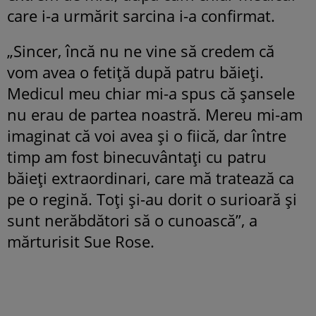
care i-a urmărit sarcina i-a confirmat.
„Sincer, încă nu ne vine să credem că
vom avea o fetiță după patru băieți.
Medicul meu chiar mi-a spus că șansele
nu erau de partea noastră. Mereu mi-am
imaginat că voi avea și o fiică, dar între
timp am fost binecuvântați cu patru
băieți extraordinari, care mă tratează ca
pe o regină. Toți și-au dorit o surioară și
sunt nerăbdători să o cunoască”, a
mărturisit Sue Rose.