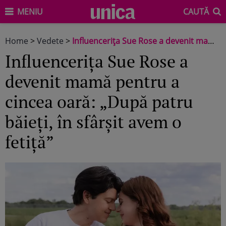
MENIU
CAUTĂ
Home
>
Vedete
>
Influencerița Sue Rose a devenit mamă pentru a cincea oară: „După patru băieți, în sfârșit avem o fetiță”
Influencerița Sue Rose a
devenit mamă pentru a
cincea oară: „După patru
băieți, în sfârșit avem o
fetiță”