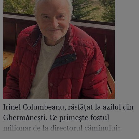
Irinel Columbeanu, răsfățat la azilul din
Ghermănești. Ce primește fostul
milionar de la directorul căminului:
„Văd cât de mult se bucură”