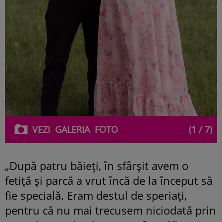
VEZI
GALERIA
FOTO
(1 / 7)
„După patru băieți, în sfârșit avem o
fetiță și parcă a vrut încă de la început să
fie specială. Eram destul de speriați,
pentru că nu mai trecusem niciodată prin