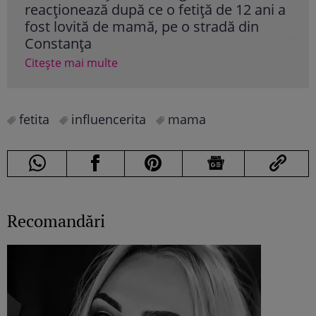
reacționează după ce o fetiță de 12 ani a
fiul
fost lovită de mamă, pe o stradă din
de 
Constanța
întu
Citește mai multe
Cite
fetita
influencerita
mama
Recomandări