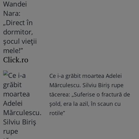
Click.ro
Ce i-a grăbit moartea Adelei
Mărculescu. Silviu Biriș rupe
tăcerea: „Suferise o fractură de
șold, era la azil, în scaun cu
rotile”