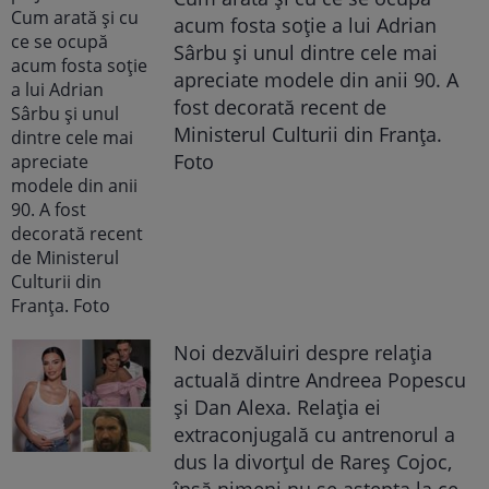
acum fosta soție a lui Adrian
Sârbu și unul dintre cele mai
apreciate modele din anii 90. A
fost decorată recent de
Ministerul Culturii din Franța.
Foto
Noi dezvăluiri despre relația
actuală dintre Andreea Popescu
și Dan Alexa. Relația ei
extraconjugală cu antrenorul a
dus la divorțul de Rareș Cojoc,
însă nimeni nu se aștepta la ce