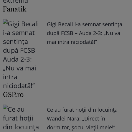
Fanatik
Gigi Becali i-a semnat sentința
după FCSB – Auda 2-3: „Nu va
mai intra niciodată!”
GSP.ro
Ce au furat hoții din locuința
Wandei Nara: „Direct în
dormitor, șocul vieții mele!”