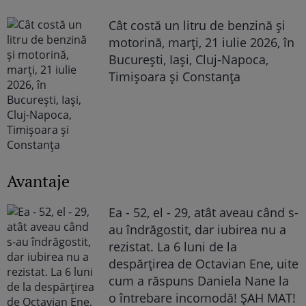
Cât costă un litru de benzină și
motorină, marți, 21 iulie 2026, în
București, Iași, Cluj-Napoca,
Timișoara și Constanța
Avantaje
Ea - 52, el - 29, atât aveau când s-
au îndrăgostit, dar iubirea nu a
rezistat. La 6 luni de la
despărțirea de Octavian Ene, uite
cum a răspuns Daniela Nane la
o întrebare incomodă! ȘAH MAT!