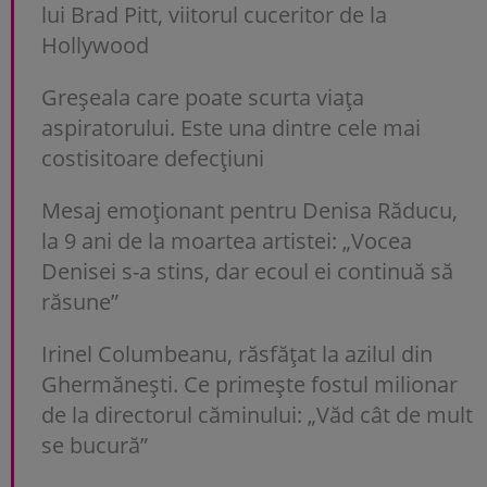
lui Brad Pitt, viitorul cuceritor de la
Hollywood
Greșeala care poate scurta viața
aspiratorului. Este una dintre cele mai
costisitoare defecțiuni
Mesaj emoționant pentru Denisa Răducu,
la 9 ani de la moartea artistei: „Vocea
Denisei s-a stins, dar ecoul ei continuă să
răsune”
Irinel Columbeanu, răsfățat la azilul din
Ghermănești. Ce primește fostul milionar
de la directorul căminului: „Văd cât de mult
se bucură”