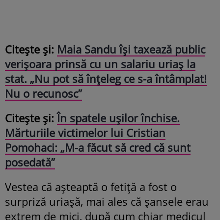
Citește și:
Maia Sandu își taxează public
verișoara prinsă cu un salariu uriaș la
stat. „Nu pot să înțeleg ce s-a întâmplat!
Nu o recunosc”
Citește și:
În spatele ușilor închise.
Mărturiile victimelor lui Cristian
Pomohaci: „M-a făcut să cred că sunt
posedată”
Vestea că așteaptă o fetiță a fost o
surpriză uriașă, mai ales că șansele erau
extrem de mici, după cum chiar medicul