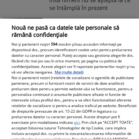
se întâmplă în prezent
Este în culmea fericirii! Vedeta a
Nouă ne pasă ca datele tale personale să
devenit mamă pentru a doua
rămână confidențiale
oară și a dezvăluit prima
imagine cu fiul său: „Iubirile
Noi și partenerii noștri
594
stocăm și/sau accesăm informații pe
dispozitivul dvs., precum identificatorii cookie unici pentru prelucrarea
vieții mele” Foto
datelor cu caracter personal. Puteți accepta sau gestiona alegerile dvs.
făcând clic mai jos sau în orice moment, pe pagina cu politica de
confidențialitate. Aceste alegeri vor fi raportate partenerilor noștri și nu
A1.ro
vă vor afecta navigarea.
Mai multe detalii
Noi si partenerii nostri (retelele de socializare si agentiile de publicitate
Poftiți pe la noi: Poftiți la
partenere, precum si furnizorii nostri de servicii de date analitice)
prelucram date pentru a permite website-ului sa functioneze, pentru a
întrecere. Mirela Vaida și
personaliza continutul si anunturile publicitare afisate in functie de
Adriana Trandafir, în centrul
interesele si/sau profilul dvs., pentru a va oferi functionalitati aferente
retelelor de socializare si pentru a analiza traficul pe website. Beneficiati
atenției după provocarea lui Nea
de drepturile prevazute de art. 15-22 din GDPR in legatura cu
Mărin
prelucrarea datelor cu caracter personal. Aceste drepturi pot fi
exercitate prin modalitatea indicata
aici
. Prin click pe “ACCEPT TOATE”,
acceptati folosirea tuturor Tehnologiilor de tip Cookie, care implica
inclusiv acceptul dvs. cu privire la stocarea/accesarea informatiilor de