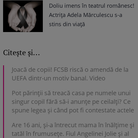
Doliu imens în teatrul românesc!
Actrița Adela Mărculescu s-a
stins din viață
Citește și...
Joacă de copii! FCSB riscă o amendă de la
UEFA dintr-un motiv banal. Video
Pot părinții să treacă casa pe numele unui
singur copil fără să-i anunțe pe ceilalți? Ce
spune legea și când pot fi contestate actele
Are 16 ani, și-a întrecut mama în înălțime și
tatăl în frumusețe. Fiul Angelinei Jolie și al