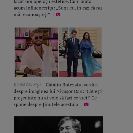
făcut noi operații estetice. Cum arată
acum influencerița: „Sunt eu, în caz că nu
mă recunoașteți”
ROMÂNEŞTI
Cătălin Botezatu, verdict
despre imaginea lui Nicușor Dan: "Cât ești
președinte nu ai voie să faci ce vrei!" Ce
spune despre ținutele acestuia