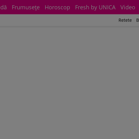
dă
Frumuseţe
Horoscop
Fresh by UNICA
Video
Retete
B