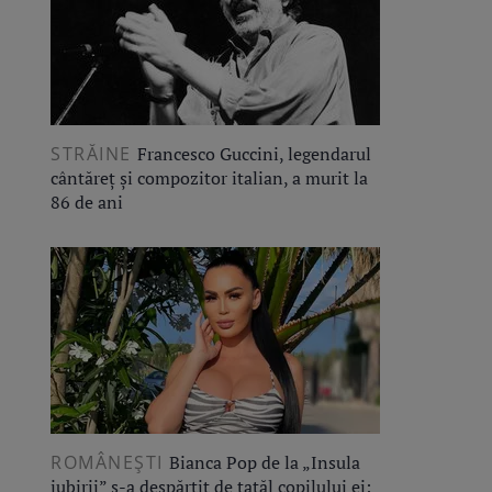
STRĂINE
Francesco Guccini, legendarul
cântăreț și compozitor italian, a murit la
86 de ani
ROMÂNEŞTI
Bianca Pop de la „Insula
iubirii” s-a despărțit de tatăl copilului ei: