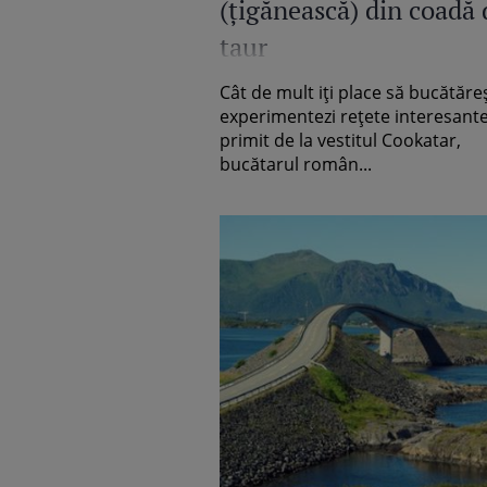
(ţigănească) din coadă 
taur
Cât de mult iţi place să bucătăreş
experimentezi reţete interesant
primit de la vestitul Cookatar,
bucătarul român...