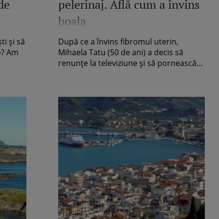
de
pelerinaj. Află cum a învins
boala
ti şi să
După ce a învins fibromul uterin,
e? Am
Mihaela Tatu (50 de ani) a decis să
renunțe la televiziune și să pornească...