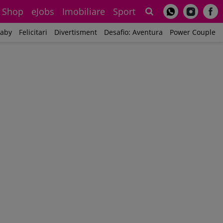
Shop
eJobs
Imobiliare
Sport
Sh
aby
Felicitari
Divertisment
Desafio: Aventura
Power Couple