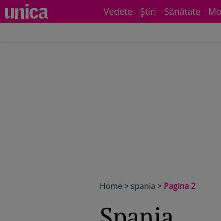
Vedete
Știri
Sănătate
Mo
Home
>
spania
>
Pagina 2
spania