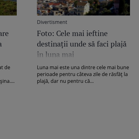
Divertisment
are
Foto: Cele mai ieftine
a
destinaţii unde să faci plajă
în luna mai
at de
Luna mai este una dintre cele mai bune
perioade pentru câteva zile de răsfăţ la
ina....
plajă, dar nu pentru că...