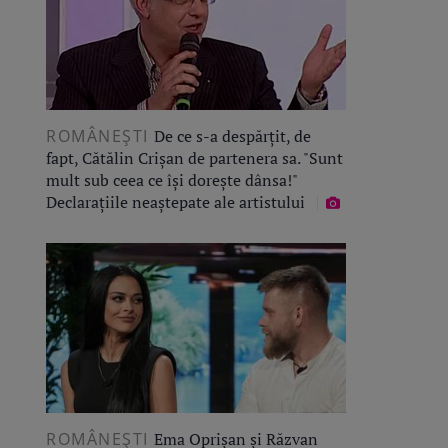
ROMÂNEŞTI
De ce s-a despărțit, de
fapt, Cătălin Crișan de partenera sa. "Sunt
mult sub ceea ce își dorește dânsa!"
Declarațiile neaștepate ale artistului
ROMÂNEŞTI
Ema Oprișan și Răzvan