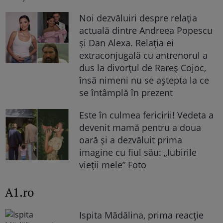
Noi dezvăluiri despre relația
actuală dintre Andreea Popescu
și Dan Alexa. Relația ei
extraconjugală cu antrenorul a
dus la divorțul de Rareș Cojoc,
însă nimeni nu se aștepta la ce
se întâmplă în prezent
Este în culmea fericirii! Vedeta a
devenit mamă pentru a doua
oară și a dezvăluit prima
imagine cu fiul său: „Iubirile
vieții mele” Foto
A1.ro
Ispita Mădălina, prima reacție