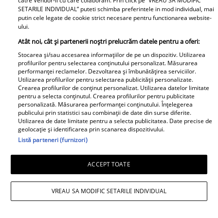
catre Vendor-ii cu care colaboram. Prin click pe “VREAU SA MODIFIC
SETARILE INDIVIDUAL” puteti schimba preferintele in mod individual, mai
putin cele legate de cookie strict necesare pentru functionarea website-
ului.
Atât noi, cât și partenerii noștri prelucrăm datele pentru a oferi:
Stocarea și/sau accesarea informațiilor de pe un dispozitiv. Utilizarea
profilurilor pentru selectarea conținutului personalizat. Măsurarea
performanței reclamelor. Dezvoltarea și îmbunătățirea serviciilor.
Utilizarea profilurilor pentru selectarea publicității personalizate.
Crearea profilurilor de conținut personalizat. Utilizarea datelor limitate
pentru a selecta conținutul. Crearea profilurilor pentru publicitate
personalizată. Măsurarea performanței conținutului. Înțelegerea
publicului prin statistici sau combinații de date din surse diferite.
Utilizarea de date limitate pentru a selecta publicitatea. Date precise de
geolocație și identificarea prin scanarea dispozitivului.
Listă parteneri (furnizori)
ACCEPT TOATE
VREAU SA MODIFIC SETARILE INDIVIDUAL
O recunoști? Este una dintre cele mai