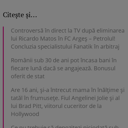
Citește și...
Controversă în direct la TV după eliminarea
lui Ricardo Matos în FC Argeș – Petrolul!
Concluzia specialistului Fanatik în arbitraj
Românii sub 30 de ani pot încasa bani în
fiecare lună dacă se angajează. Bonusul
oferit de stat
Are 16 ani, și-a întrecut mama în înălțime și
tatăl în frumusețe. Fiul Angelinei Jolie și al
lui Brad Pitt, viitorul cuceritor de la
Hollywood
Ce nu trebuie să depozitezi niciodată sub