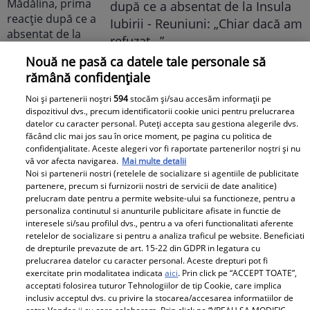
după ce a absentat de la Insula
Iubirii - Reuniuni: „Chiar dacă am
refuzat…”
Nouă ne pasă ca datele tale personale să
rămână confidențiale
Noi și partenerii noștri
594
stocăm și/sau accesăm informații pe
dispozitivul dvs., precum identificatorii cookie unici pentru prelucrarea
datelor cu caracter personal. Puteți accepta sau gestiona alegerile dvs.
făcând clic mai jos sau în orice moment, pe pagina cu politica de
confidențialitate. Aceste alegeri vor fi raportate partenerilor noștri și nu
vă vor afecta navigarea.
Mai multe detalii
Noi si partenerii nostri (retelele de socializare si agentiile de publicitate
partenere, precum si furnizorii nostri de servicii de date analitice)
prelucram date pentru a permite website-ului sa functioneze, pentru a
personaliza continutul si anunturile publicitare afisate in functie de
interesele si/sau profilul dvs., pentru a va oferi functionalitati aferente
retelelor de socializare si pentru a analiza traficul pe website. Beneficiati
de drepturile prevazute de art. 15-22 din GDPR in legatura cu
prelucrarea datelor cu caracter personal. Aceste drepturi pot fi
exercitate prin modalitatea indicata
aici
. Prin click pe “ACCEPT TOATE”,
acceptati folosirea tuturor Tehnologiilor de tip Cookie, care implica
inclusiv acceptul dvs. cu privire la stocarea/accesarea informatiilor de