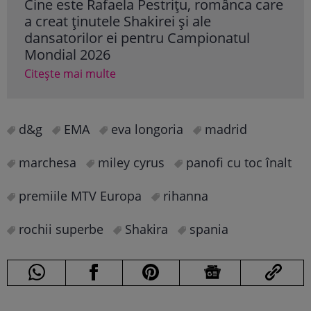
Cine este Rafaela Pestrițu, românca care
Cum
a creat ținutele Shakirei și ale
văz
dansatorilor ei pentru Campionatul
Cam
Mondial 2026
au 
Citește mai multe
Cite
d&g
EMA
eva longoria
madrid
marchesa
miley cyrus
panofi cu toc înalt
premiile MTV Europa
rihanna
rochii superbe
Shakira
spania