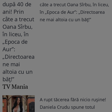
câte a trecut Oana Sîrbu, în liceu,
în „Epoca de Aur”: „Directoarea
ne mai altoia cu un băț!”
TV Mania
A rupt tăcerea fără nicio rușine!
Daniela Crudu spune totul