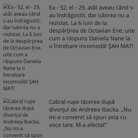
Ea - 52, el - 29, atât aveau când s-
au îndrăgostit, dar iubirea nu a
rezistat. La 6 luni de la
despărțirea de Octavian Ene, uite
cum a răspuns Daniela Nane la
o întrebare incomodă! ȘAH MAT!
Cabral rupe tăcerea după
divorțul de Andreea Ibacka. „Nu
mi-a convenit să spun asta cu
voce tare. M-a afectat”