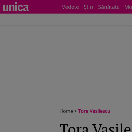
Vedete
Știri
Sănătate
Mo
Home
>
Tora Vasilescu
Tora Vasil