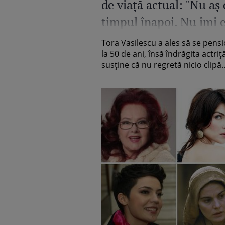
de viață actual: "Nu aș
timpul înapoi. Nu îmi 
de scenă"
Tora Vasilescu a ales să se pens
la 50 de ani, însă îndrăgita actriț
susține că nu regretă nicio clipă..