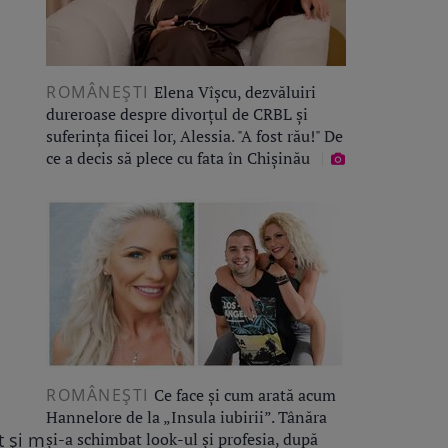
ROMÂNEŞTI
Elena Vîșcu, dezvăluiri
dureroase despre divorțul de CRBL și
suferința fiicei lor, Alessia. "A fost rău!" De
ce a decis să plece cu fata în Chișinău
ROMÂNEŞTI
Ce face și cum arată acum
Hannelore de la „Insula iubirii”. Tânăra
și-a schimbat look-ul și profesia, după