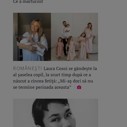
Ce a mărturisit
ROMÂNEŞTI
Laura Cosoi se gândește la
al șaselea copil, la scurt timp după ce a
născut a cincea fetiță: „Mi-aș dori să nu
se termine perioada aceasta”