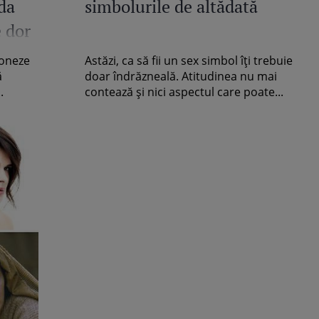
 da
simbolurile de altădată
e dor
ioneze
Astăzi, ca să fii un sex simbol îţi trebuie
ă
doar îndrăzneală. Atitudinea nu mai
.
contează şi nici aspectul care poate...