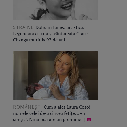
STRĂINE
Doliu în lumea artistică.
Legendara actriță și cântăreață Grace
Changa murit la 93 de ani
ROMÂNEŞTI
Cum a ales Laura Cosoi
numele celei de-a cincea fetițe: „Am
simțit”. Nina mai are un prenume