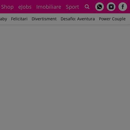
Shop
eJobs
Imobiliare
Sport
Sh
aby
Felicitari
Divertisment
Desafio: Aventura
Power Couple