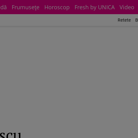
dă
Frumuseţe
Horoscop
Fresh by UNICA
Video
Retete
B
escu