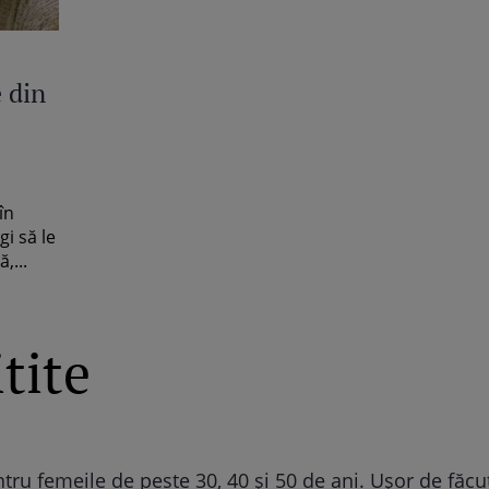
e din
în
gi să le
,...
tite
ele mai norocoase zodii în Anul Dragonului