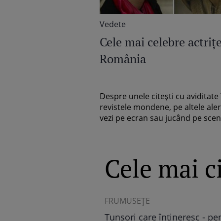
Vedete
Cele mai celebre actriţ
România
Despre unele citeşti cu aviditate 
revistele mondene, pe altele aler
vezi pe ecran sau jucând pe scenă
Cele mai ci
ASTRO FUN
Horoscop chinezesc 2024: C