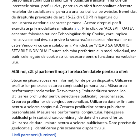
personaliza continutul si anunturile publicitare afisate in functie de
Pariază responsabil! Decizia ONJN nr. 821/25.09.2025.
interesele si/sau profilul dvs., pentru a va oferi functionalitati aferente
Jocurile de noroc sunt interzise minorilor.
retelelor de socializare si pentru a analiza traficul pe website. Beneficiati
de drepturile prevazute de art. 15-22 din GDPR in legatura cu
prelucrarea datelor cu caracter personal. Aceste drepturi pot fi
exercitate prin modalitatea indicata
aici
. Prin click pe “ACCEPT TOATE”,
Despre Unica.ro
Știri
acceptati folosirea tuturor Tehnologiilor de tip Cookie, care implica
inclusiv acceptul dvs. cu privire la stocarea/accesarea informatiilor de
Publicitate
GSP
catre Vendor-ii cu care colaboram. Prin click pe “VREAU SA MODIFIC
SETARILE INDIVIDUAL” puteti schimba preferintele in mod individual, mai
Echipa Unica.ro
Avantaje
putin cele legate de cookie strict necesare pentru functionarea website-
ului.
Termeni si conditii
Elle
Atât noi, cât și partenerii noștri prelucrăm datele pentru a oferi:
Contact
Viva
Stocarea și/sau accesarea informațiilor de pe un dispozitiv. Utilizarea
profilurilor pentru selectarea conținutului personalizat. Măsurarea
performanței reclamelor. Dezvoltarea și îmbunătățirea serviciilor.
Politica de cookies
Libertatea pentru femei
Utilizarea profilurilor pentru selectarea publicității personalizate.
Crearea profilurilor de conținut personalizat. Utilizarea datelor limitate
Politica de
Program TV
pentru a selecta conținutul. Crearea profilurilor pentru publicitate
confidențialitate
personalizată. Măsurarea performanței conținutului. Înțelegerea
Retete practice
publicului prin statistici sau combinații de date din surse diferite.
Taguri
Utilizarea de date limitate pentru a selecta publicitatea. Date precise de
geolocație și identificarea prin scanarea dispozitivului.
Calculator sarcina
Listă parteneri (furnizori)