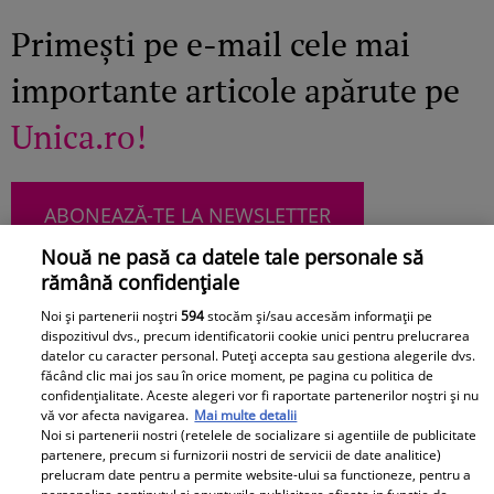
Primești pe e-mail cele mai
importante articole apărute pe
Unica.ro!
ABONEAZĂ-TE LA NEWSLETTER
Nouă ne pasă ca datele tale personale să
rămână confidențiale
Noi și partenerii noștri
594
stocăm și/sau accesăm informații pe
Urmărește-ne pe Facebook
Like
dispozitivul dvs., precum identificatorii cookie unici pentru prelucrarea
datelor cu caracter personal. Puteți accepta sau gestiona alegerile dvs.
făcând clic mai jos sau în orice moment, pe pagina cu politica de
confidențialitate. Aceste alegeri vor fi raportate partenerilor noștri și nu
vă vor afecta navigarea.
Mai multe detalii
Noi si partenerii nostri (retelele de socializare si agentiile de publicitate
partenere, precum si furnizorii nostri de servicii de date analitice)
prelucram date pentru a permite website-ului sa functioneze, pentru a