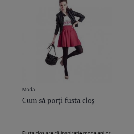
Modă
Cum să porţi fusta cloş
Fusta cloş are că inspiraţie moda anilor