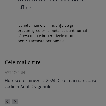
office
Jacheta, hainele în nuanţe de gri,
precum şi culorile metalice sunt numai
câteva dintre imperativele modei
pentru această perioadă a...
Cele mai citite
ASTRO FUN
ȘT
Horoscop chinezesc 2024: Cele mai norocoase
Câ
eu
zodii în Anul Dragonului