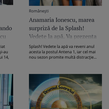
Româneşti
Anamaria Ionescu, marea
lando
surpriză de la Splash!
scu
Vedete la apă. Va prezenta
entru
show-ul alături de Răzvan
iat
Splash! Vedete la apă va reveni anul
i la
Fodor și Ramona Olaru
și-au
acesta la postul Antena 1, iar cel mai
ui 14,
nou sezon promite multă distracție...