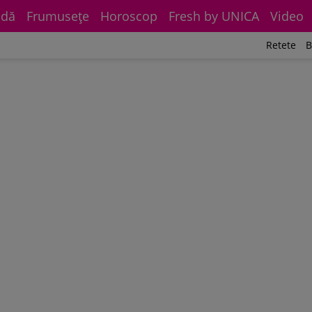
dă
Frumuseţe
Horoscop
Fresh by UNICA
Video
Retete
B