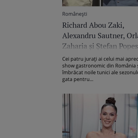
Româneşti
Richard Abou Zaki,
Alexandru Sautner, Or
Zaharia și Ștefan Pope
și-au ascuțit cuțitele p
Cei patru jurați ai celui mai aprec
o nouă întrecere la Chef
show gastronomic din România 
îmbrăcat noile tunici ale sezonul
Cuțite
gata pentru...