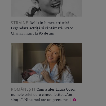
STRĂINE
Doliu în lumea artistică.
Legendara actriță și cântăreață Grace
Changa murit la 93 de ani
ROMÂNEŞTI
Cum a ales Laura Cosoi
numele celei de-a cincea fetițe: „Am
simțit”. Nina mai are un prenume