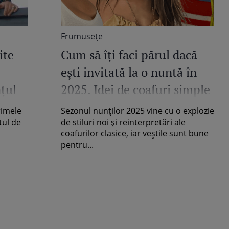
Frumuseţe
ite
Cum să îţi faci părul dacă
eşti invitată la o nuntă în
nțul
2025. Idei de coafuri simple
 1
şi feminine
rimele
Sezonul nunților 2025 vine cu o explozie
tul de
de stiluri noi și reinterpretări ale
coafurilor clasice, iar veștile sunt bune
pentru...