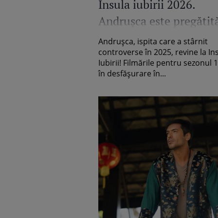
Insula iubirii 2026.
Andrușca este pregătit
pentru noul sezon
Andrușca, ispita care a stârnit
controverse în 2025, revine la In
Iubirii! Filmările pentru sezonul 
în desfășurare în...