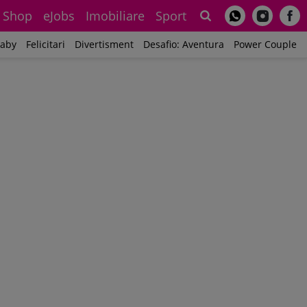
Shop
eJobs
Imobiliare
Sport
Sh
aby
Felicitari
Divertisment
Desafio: Aventura
Power Couple