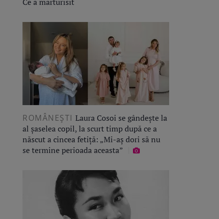
Ce a mărturisit
ROMÂNEŞTI
Laura Cosoi se gândește la
al șaselea copil, la scurt timp după ce a
născut a cincea fetiță: „Mi-aș dori să nu
se termine perioada aceasta”