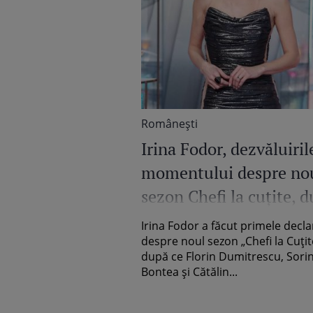
Româneşti
Irina Fodor, dezvăluiril
momentului despre no
sezon Chefi la cuțite, 
plecarea celor trei juraț
Irina Fodor a făcut primele declar
„Nu puteam dezamăgi
despre noul sezon „Chefi la Cuțit
după ce Florin Dumitrescu, Sori
Bontea și Cătălin...