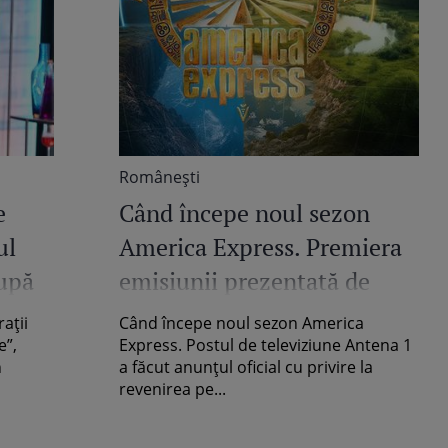
Româneşti
e
Când începe noul sezon
ul
America Express. Premiera
după
emisiunii prezentată de
i:
Irina Fodor, anunțată de
ații
Când începe noul sezon America
!”
Antena 1
e”,
Express. Postul de televiziune Antena 1
n
a făcut anunțul oficial cu privire la
revenirea pe...