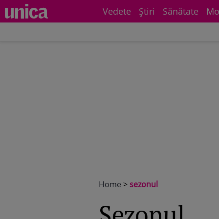
Vedete
Știri
Sănătate
Mo
Home
>
sezonul
sezonul