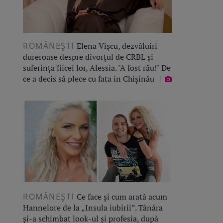
ROMÂNEŞTI
Elena Vîșcu, dezvăluiri
dureroase despre divorțul de CRBL și
suferința fiicei lor, Alessia. "A fost rău!" De
ce a decis să plece cu fata în Chișinău
ROMÂNEŞTI
Ce face și cum arată acum
Hannelore de la „Insula iubirii”. Tânăra
și-a schimbat look-ul și profesia, după