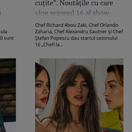
cuțite”. Noutățile cu care
ă
vine sezonul 16 al show-
ului culinar
Chef Richard Abou Zaki, Chef Orlando
sula
Zaharia, Chef Alexandru Sautner și Chef
10 sunt
Ștefan Popescu dau startul sezonului
16 „Chefi la...