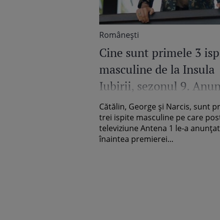
Româneşti
Cine sunt primele 3 isp
masculine de la Insula
Iubirii, sezonul 9. Anu
oficial făcut de Antena
Cătălin, George și Narcis, sunt p
trei ispite masculine pe care pos
televiziune Antena 1 le-a anunțat
înaintea premierei...