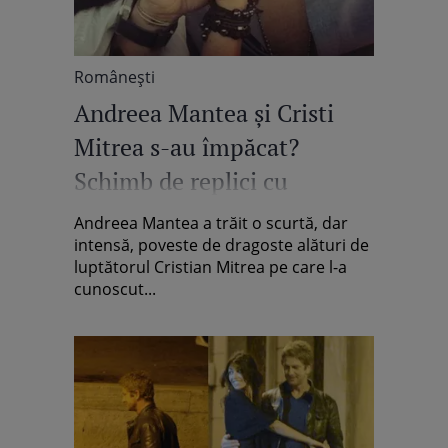
Româneşti
Andreea Mantea și Cristi
Mitrea s-au împăcat?
Schimb de replici cu
subînțeles între cei doi
Andreea Mantea a trăit o scurtă, dar
intensă, poveste de dragoste alături de
luptătorul Cristian Mitrea pe care l-a
cunoscut...