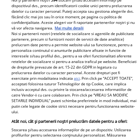
Noi și partenerii noștri
594
stocăm și/sau accesăm informații pe
Urmărește-ne pe Facebook
Like
dispozitivul dvs., precum identificatorii cookie unici pentru prelucrarea
datelor cu caracter personal. Puteți accepta sau gestiona alegerile dvs.
făcând clic mai jos sau în orice moment, pe pagina cu politica de
confidențialitate. Aceste alegeri vor fi raportate partenerilor noștri și nu
vă vor afecta navigarea.
Mai multe detalii
Noi si partenerii nostri (retelele de socializare si agentiile de publicitate
partenere, precum si furnizorii nostri de servicii de date analitice)
prelucram date pentru a permite website-ului sa functioneze, pentru a
personaliza continutul si anunturile publicitare afisate in functie de
Pariază responsabil! Decizia ONJN nr. 821/25.09.2025.
interesele si/sau profilul dvs., pentru a va oferi functionalitati aferente
Jocurile de noroc sunt interzise minorilor.
retelelor de socializare si pentru a analiza traficul pe website. Beneficiati
de drepturile prevazute de art. 15-22 din GDPR in legatura cu
prelucrarea datelor cu caracter personal. Aceste drepturi pot fi
exercitate prin modalitatea indicata
aici
. Prin click pe “ACCEPT TOATE”,
Despre Unica.ro
Știri
acceptati folosirea tuturor Tehnologiilor de tip Cookie, care implica
inclusiv acceptul dvs. cu privire la stocarea/accesarea informatiilor de
Publicitate
GSP
catre Vendor-ii cu care colaboram. Prin click pe “VREAU SA MODIFIC
SETARILE INDIVIDUAL” puteti schimba preferintele in mod individual, mai
Echipa Unica.ro
Avantaje
putin cele legate de cookie strict necesare pentru functionarea website-
ului.
Termeni si conditii
Elle
Atât noi, cât și partenerii noștri prelucrăm datele pentru a oferi:
Contact
Viva
Stocarea și/sau accesarea informațiilor de pe un dispozitiv. Utilizarea
profilurilor pentru selectarea conținutului personalizat. Măsurarea