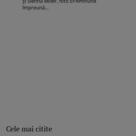
şi Sienna Miller, foto EPAminune
împreună...
Cele mai citite