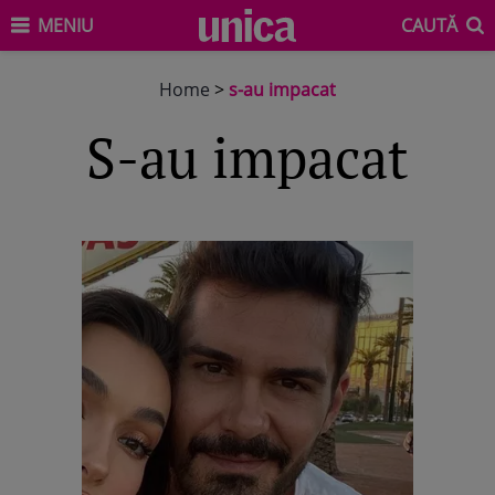
MENIU
CAUTĂ
Home
>
s-au impacat
s-au impacat