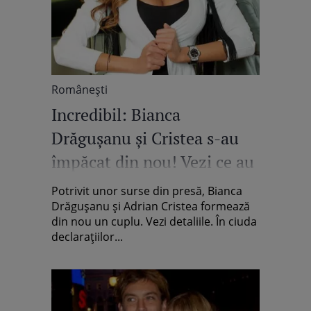
Româneşti
Incredibil: Bianca
Drăguşanu şi Cristea s-au
împăcat din nou! Vezi ce au
făcut!
Potrivit unor surse din presă, Bianca
Drăguşanu şi Adrian Cristea formează
din nou un cuplu. Vezi detaliile. În ciuda
declaraţiilor...