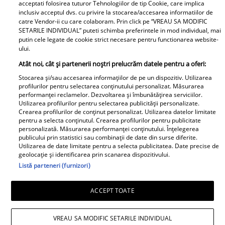
acceptati folosirea tuturor Tehnologiilor de tip Cookie, care implica
inclusiv acceptul dvs. cu privire la stocarea/accesarea informatiilor de
Publicitate
GSP
catre Vendor-ii cu care colaboram. Prin click pe “VREAU SA MODIFIC
SETARILE INDIVIDUAL” puteti schimba preferintele in mod individual, mai
Echipa Unica.ro
Avantaje
putin cele legate de cookie strict necesare pentru functionarea website-
ului.
Termeni si conditii
Elle
Atât noi, cât și partenerii noștri prelucrăm datele pentru a oferi:
Contact
Viva
Stocarea și/sau accesarea informațiilor de pe un dispozitiv. Utilizarea
profilurilor pentru selectarea conținutului personalizat. Măsurarea
performanței reclamelor. Dezvoltarea și îmbunătățirea serviciilor.
Politica de cookies
Libertatea pentru femei
Utilizarea profilurilor pentru selectarea publicității personalizate.
Crearea profilurilor de conținut personalizat. Utilizarea datelor limitate
Politica de
Program TV
pentru a selecta conținutul. Crearea profilurilor pentru publicitate
confidențialitate
personalizată. Măsurarea performanței conținutului. Înțelegerea
Retete practice
publicului prin statistici sau combinații de date din surse diferite.
Taguri
Utilizarea de date limitate pentru a selecta publicitatea. Date precise de
geolocație și identificarea prin scanarea dispozitivului.
Calculator sarcina
Listă parteneri (furnizori)
ACCEPT TOATE
Copyright © 2026 Ringier Romania SRL
Pariază responsabil! Decizia ONJN nr. 821/25.09.2025.
VREAU SA MODIFIC SETARILE INDIVIDUAL