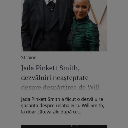
Străine
Jada Pinkett Smith,
dezvăluiri neașteptate
despre despărțirea de Will
Smith. Are „resentimente”,
Jada Pinkett Smith a făcut o dezvăluire
dar încearcă să își salveze
șocantă despre relația ei cu Will Smith,
la doar câteva zile după ce...
căsnicia