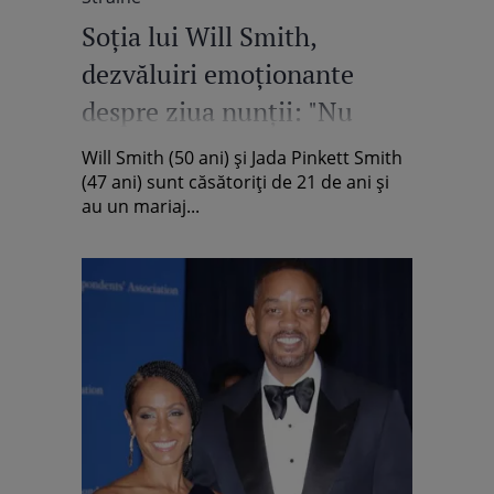
Soția lui Will Smith,
dezvăluiri emoționante
despre ziua nunții: "Nu
voiam să mă mărit"
Will Smith (50 ani) și Jada Pinkett Smith
(47 ani) sunt căsătoriți de 21 de ani și
au un mariaj...