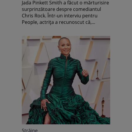
soțul ei în acte, la Premiile
Jada Pinkett Smith a făcut o mărturisire
Oscar
surprinzătoare despre comediantul
Chris Rock. Într-un interviu pentru
People, actrița a recunoscut că,...
Străine