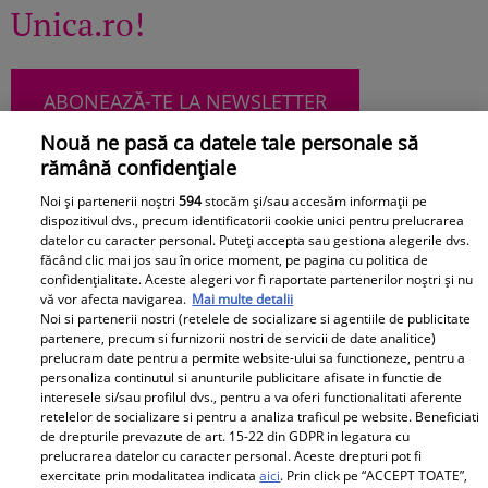
Unica.ro!
ABONEAZĂ-TE LA NEWSLETTER
Nouă ne pasă ca datele tale personale să
rămână confidențiale
Noi și partenerii noștri
594
stocăm și/sau accesăm informații pe
Urmărește-ne pe Facebook
Like
dispozitivul dvs., precum identificatorii cookie unici pentru prelucrarea
datelor cu caracter personal. Puteți accepta sau gestiona alegerile dvs.
făcând clic mai jos sau în orice moment, pe pagina cu politica de
confidențialitate. Aceste alegeri vor fi raportate partenerilor noștri și nu
vă vor afecta navigarea.
Mai multe detalii
Noi si partenerii nostri (retelele de socializare si agentiile de publicitate
partenere, precum si furnizorii nostri de servicii de date analitice)
prelucram date pentru a permite website-ului sa functioneze, pentru a
personaliza continutul si anunturile publicitare afisate in functie de
Pariază responsabil! Decizia ONJN nr. 821/25.09.2025.
interesele si/sau profilul dvs., pentru a va oferi functionalitati aferente
Jocurile de noroc sunt interzise minorilor.
retelelor de socializare si pentru a analiza traficul pe website. Beneficiati
de drepturile prevazute de art. 15-22 din GDPR in legatura cu
prelucrarea datelor cu caracter personal. Aceste drepturi pot fi
exercitate prin modalitatea indicata
aici
. Prin click pe “ACCEPT TOATE”,
Despre Unica.ro
Știri