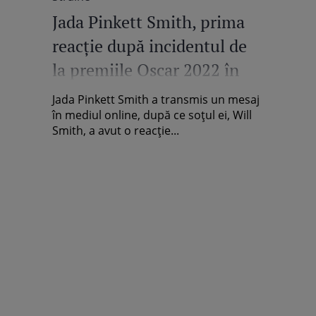
Jada Pinkett Smith, prima
reacție după incidentul de
la premiile Oscar 2022 în
care a fost implicat soțul ei
Jada Pinkett Smith a transmis un mesaj
în mediul online, după ce soțul ei, Will
Smith, a avut o reacție...