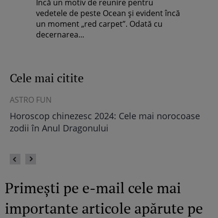
Încă un motiv de reunire pentru
vedetele de peste Ocean şi evident încă
un moment „red carpet”. Odată cu
decernarea...
Cele mai citite
ASTRO FUN
ȘT
Horoscop chinezesc 2024: Cele mai norocoase
Câ
eu
zodii în Anul Dragonului
Primești pe e-mail cele mai
importante articole apărute pe