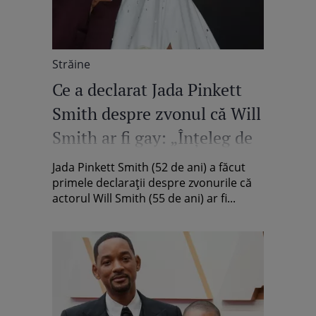
Străine
Ce a declarat Jada Pinkett
Smith despre zvonul că Will
Smith ar fi gay: „Înțeleg de
ce ar exista neînțelegeri”
Jada Pinkett Smith (52 de ani) a făcut
primele declarații despre zvonurile că
actorul Will Smith (55 de ani) ar fi...