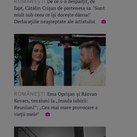
ROMÂNEŞTI
De ce s-a despărțit, de
fapt, Cătălin Crișan de partenera sa. "Sunt
mult sub ceea ce își dorește dânsa!"
Declarațiile neașteptate ale artistului
ROMÂNEŞTI
Ema Oprișan și Răzvan
Kovacs, tensiuni la „Insula iubirii:
Reuniuni”: „Cea mai mare provocare a
vieții mele”