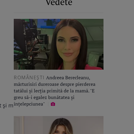
Vedete
ROMÂNEŞTI
Andreea Berecleanu,
mărturisiri dureroase despre pierderea
tatălui și lecția primită de la mamă. "E
greu să-i egalez bunătatea și
înțelepciunea"