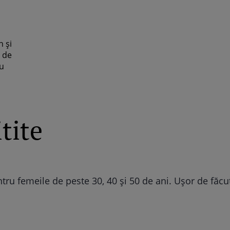
 şi
 de
cu
tite
ele mai norocoase zodii în Anul Dragonului