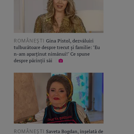
ROMÂNEŞTI
Gina Pistol, dezvăluiri
tulburătoare despre trecut și familie: "Eu
n-am aparținut nimănui!" Ce spune
despre părinții săi
ROMÂNEŞTI
Saveta Bogdan, înșelată de