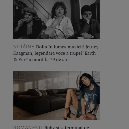
STRĂINE
Doliu în lumea muzicii! Jerney
Kaagman, legendara voce a trupei "Earth
& Fire" a murit la 79 de ani
ROMÂNEŞTI
Ruby și-a terminat de