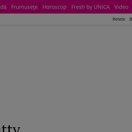
dă
Frumuseţe
Horoscop
Fresh by UNICA
Video
Retete
B
atty