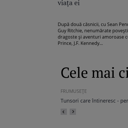
viaţa ei
După două căsnicii, cu Sean Penn
Guy Ritchie, nenumărate poveşti
dragoste şi aventuri amoroase 
Prince, J.F. Kennedy...
Cele mai ci
ASTRO FUN
Horoscop chinezesc 2024: C