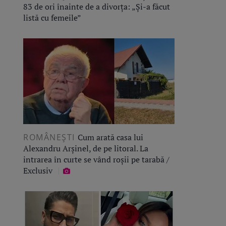
83 de ori înainte de a divorța: „Și-a făcut
listă cu femeile”
ROMÂNEŞTI
Cum arată casa lui
Alexandru Arșinel, de pe litoral. La
intrarea în curte se vând roșii pe tarabă /
Exclusiv