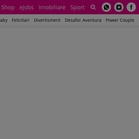
Shop
eJobs
Imobiliare
Sport
Sh
aby
Felicitari
Divertisment
Desafio: Aventura
Power Couple