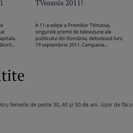
11
TVmania 2011!
le
A 11-a ediţie a Premiilor TVmania,
nat
singurele premii de televiziune ale
apitala.
publicului din România, debutează luni,
torii...
19 septembrie 2011. Campania...
tite
ele mai norocoase zodii în Anul Dragonului