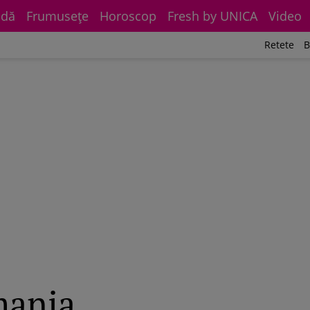
dă
Frumuseţe
Horoscop
Fresh by UNICA
Video
Retete
B
vmania