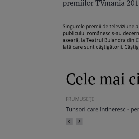
premiilor TVmania 20
Singurele premii de televiziune a
publicului românesc s-au decer
aseară, la Teatrul Bulandra din C
Iată care sunt câştigătorii. Căştigă
Cele mai ci
ASTRO FUN
Horoscop chinezesc 2024: C