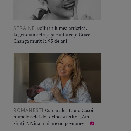
STRĂINE
Doliu în lumea artistică.
Legendara actriță și cântăreață Grace
Changa murit la 93 de ani
ROMÂNEŞTI
Cum a ales Laura Cosoi
numele celei de-a cincea fetițe: „Am
simțit”. Nina mai are un prenume