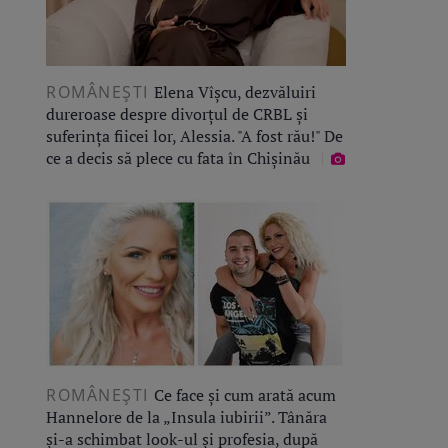
ROMÂNEŞTI
Elena Vîșcu, dezvăluiri
dureroase despre divorțul de CRBL și
suferința fiicei lor, Alessia. "A fost rău!" De
ce a decis să plece cu fata în Chișinău
ROMÂNEŞTI
Ce face și cum arată acum
Hannelore de la „Insula iubirii”. Tânăra
și-a schimbat look-ul și profesia, după