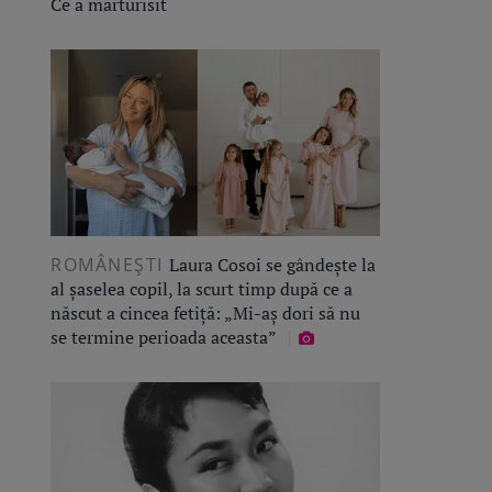
Ce a mărturisit
ROMÂNEŞTI
Laura Cosoi se gândește la
al șaselea copil, la scurt timp după ce a
născut a cincea fetiță: „Mi-aș dori să nu
se termine perioada aceasta”