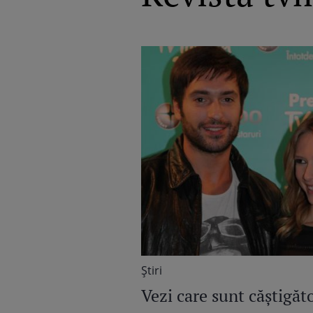
Știri
Vezi care sunt căştigăto