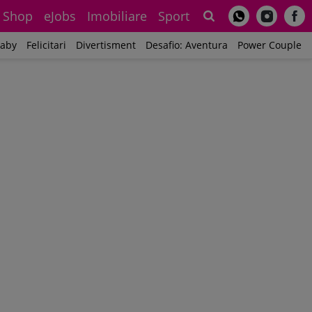
Shop
eJobs
Imobiliare
Sport
Sh
aby
Felicitari
Divertisment
Desafio: Aventura
Power Couple