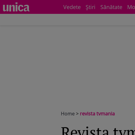
Vedete
Știri
Sănătate
Mo
Home
>
revista tvmania
revista t