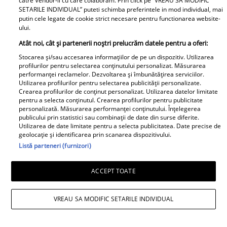
august ca să nu rămâi
schimabt total!! Cum
catre Vendor-ii cu care colaboram. Prin click pe “VREAU SA MODIFIC
SETARILE INDIVIDUAL” puteti schimba preferintele in mod individual, mai
fără bani. Tradiția veche
arata azi Bianca Roman
putin cele legate de cookie strict necesare pentru functionarea website-
pe care mulți români o
de la Insula Iubirii
ului.
respectă și astăzi
Atât noi, cât și partenerii noștri prelucrăm datele pentru a oferi:
Retete
Stocarea și/sau accesarea informațiilor de pe un dispozitiv. Utilizarea
profilurilor pentru selectarea conținutului personalizat. Măsurarea
performanței reclamelor. Dezvoltarea și îmbunătățirea serviciilor.
Utilizarea profilurilor pentru selectarea publicității personalizate.
Crearea profilurilor de conținut personalizat. Utilizarea datelor limitate
pentru a selecta conținutul. Crearea profilurilor pentru publicitate
personalizată. Măsurarea performanței conținutului. Înțelegerea
publicului prin statistici sau combinații de date din surse diferite.
Utilizarea de date limitate pentru a selecta publicitatea. Date precise de
geolocație și identificarea prin scanarea dispozitivului.
Salată de dovlecei cu
Înghețată de pepene
Listă parteneri (furnizori)
iaurt și usturoi – rețeta
roșu - desertul verii
perfectă pentru vară
pentru toată familia
ACCEPT TOATE
VREAU SA MODIFIC SETARILE INDIVIDUAL