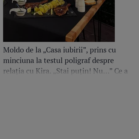
Moldo de la „Casa iubirii”, prins cu
minciuna la testul poligraf despre
relația cu Kira. „Stai puțin! Nu…” Ce a
mărturisit