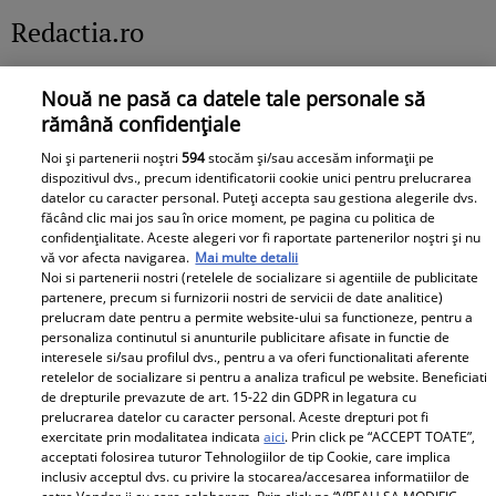
cu o artistă tânără,
cine e, de fapt, superba
fapt, situația din familia
Redactia.ro
foarte frumoasă
lui soție. E vedetă de
lui. Nimeni, dar nimeni
și...cunoscută! Cine
televiziune în România,
nu-și imagina că va
este, de fapt, femeia
iar un detaliu uluitoare
rosti asemenea cuvinte:
Nouă ne pasă ca datele tale personale să
care l-a cucerit
despre cariera ei atrage
”Soția mea...”
rămână confidențiale
iremediabil pe
imediat atenția. Apare
Noi și partenerii noștri
594
stocăm și/sau accesăm informații pe
politicianul pe care
mereu pe micul ecran,
dispozitivul dvs., precum identificatorii cookie unici pentru prelucrarea
tabăra Bolojan și l-ar
dar e...
datelor cu caracter personal. Puteți accepta sau gestiona alegerile dvs.
făcând clic mai jos sau în orice moment, pe pagina cu politica de
Ce să nu arunci SUB
Doliu în lumea
dori premier
confidențialitate. Aceste alegeri vor fi raportate partenerilor noștri și nu
NICI O FORMA din casă
sportului! S-a stins la
vă vor afecta navigarea.
Mai multe detalii
astăzi, de Schimbarea la
numai 37 de ani...
Noi si partenerii nostri (retelele de socializare si agentiile de publicitate
partenere, precum si furnizorii nostri de servicii de date analitice)
Față . Se spune ca ....
prelucram date pentru a permite website-ului sa functioneze, pentru a
personaliza continutul si anunturile publicitare afisate in functie de
interesele si/sau profilul dvs., pentru a va oferi functionalitati aferente
retelelor de socializare si pentru a analiza traficul pe website. Beneficiati
de drepturile prevazute de art. 15-22 din GDPR in legatura cu
prelucrarea datelor cu caracter personal. Aceste drepturi pot fi
exercitate prin modalitatea indicata
aici
. Prin click pe “ACCEPT TOATE”,
acceptati folosirea tuturor Tehnologiilor de tip Cookie, care implica
Ce să pui în portofel în
De nerecunoscut!!! S-a
inclusiv acceptul dvs. cu privire la stocarea/accesarea informatiilor de