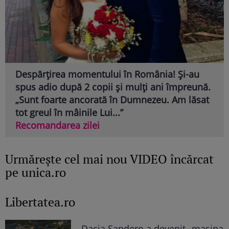
Despărțirea momentului în România! Și-au
spus adio după 2 copii și mulți ani împreună.
„Sunt foarte ancorată în Dumnezeu. Am lăsat
tot greul în mâinile Lui...”
Recomandarea zilei
Urmăreşte cel mai nou VIDEO încărcat
pe unica.ro
Libertatea.ro
Dacia Sandero a devenit „mașina