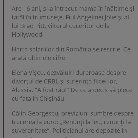
Are 16 ani, și-a întrecut mama în înălțime și
tatăl în frumusețe. Fiul Angelinei Jolie și al
lui Brad Pitt, viitorul cuceritor de la
Hollywood
Harta salariilor din România se rescrie. Ce
arată ultimele cifre
Elena Vîșcu, dezvăluiri dureroase despre
divorțul de CRBL și suferința fiicei lor,
Alessia. "A fost rău!" De ce a decis să plece
cu fata în Chișinău
Călin Georgescu, previziuni sumbre despre
trecerea la euro: „Renunți la leu, renunți la
suveranitate”. Politicianul are depozite în