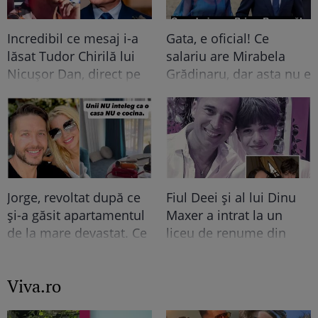
Incredibil ce mesaj i-a
Gata, e oficial! Ce
lăsat Tudor Chirilă lui
salariu are Mirabela
Nicușor Dan, direct pe
Grădinaru, dar asta nu e
Facebook! 2400 de
tot! Surpriza uriașă din
oameni i-au dat like lui
declarația de avere! Da,
Tudor! “Sunt curios cine
scrie negru pe alb! O
vă…”. Continuarea e șah
cheamă…
mat
Jorge, revoltat după ce
Fiul Deei și al lui Dinu
și-a găsit apartamentul
Maxer a intrat la un
de la mare devastat. Ce
liceu de renume din
au lăsat în urmă turiștii
București. Andreas,
este strigător la Cer
admis fără meditații, cu
Viva.ro
note maxime