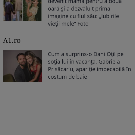
devenit mamă pentru a doua
oară și a dezvăluit prima
imagine cu fiul său: „Iubirile
vieții mele” Foto
A1.ro
Cum a surprins-o Dani Oțil pe
soția lui în vacanță. Gabriela
Prisăcariu, apariție impecabilă în
costum de baie