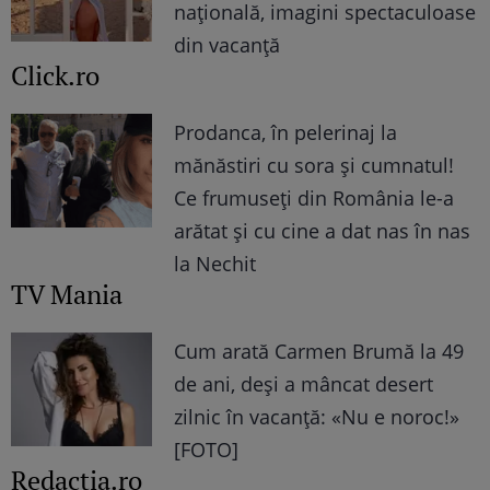
națională, imagini spectaculoase
din vacanță
Click.ro
Prodanca, în pelerinaj la
mănăstiri cu sora și cumnatul!
Ce frumuseți din România le-a
arătat și cu cine a dat nas în nas
la Nechit
TV Mania
Cum arată Carmen Brumă la 49
de ani, deși a mâncat desert
zilnic în vacanță: «Nu e noroc!»
[FOTO]
Redactia.ro