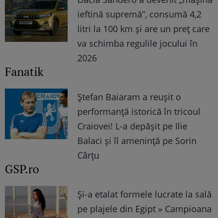
ieftină supremă”, consumă 4,2
litri la 100 km și are un preț care
va schimba regulile jocului în
2026
Fanatik
Ștefan Baiaram a reușit o
performanță istorică în tricoul
Craiovei! L-a depășit pe Ilie
Balaci și îl amenință pe Sorin
Cârțu
GSP.ro
Și-a etalat formele lucrate la sală
pe plajele din Egipt » Campioana