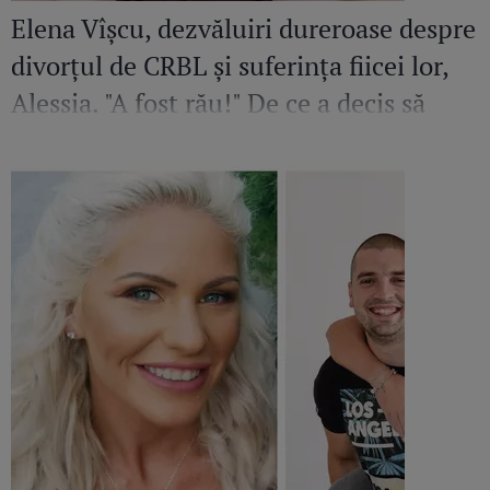
Elena Vîșcu, dezvăluiri dureroase despre
divorțul de CRBL și suferința fiicei lor,
Alessia. "A fost rău!" De ce a decis să
plece cu fata în Chișinău