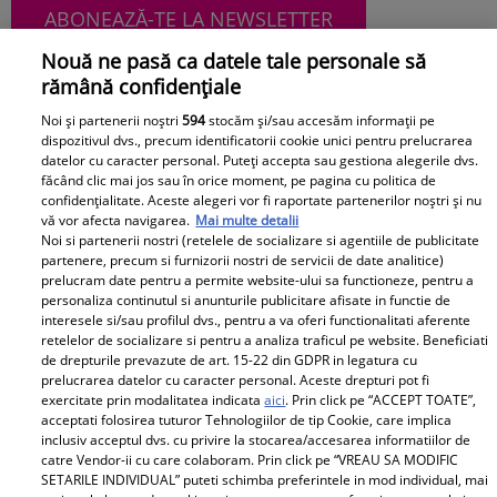
ABONEAZĂ-TE LA NEWSLETTER
Nouă ne pasă ca datele tale personale să
rămână confidențiale
Noi și partenerii noștri
594
stocăm și/sau accesăm informații pe
Urmărește-ne pe Facebook
Like
dispozitivul dvs., precum identificatorii cookie unici pentru prelucrarea
datelor cu caracter personal. Puteți accepta sau gestiona alegerile dvs.
făcând clic mai jos sau în orice moment, pe pagina cu politica de
confidențialitate. Aceste alegeri vor fi raportate partenerilor noștri și nu
vă vor afecta navigarea.
Mai multe detalii
Noi si partenerii nostri (retelele de socializare si agentiile de publicitate
partenere, precum si furnizorii nostri de servicii de date analitice)
prelucram date pentru a permite website-ului sa functioneze, pentru a
personaliza continutul si anunturile publicitare afisate in functie de
Pariază responsabil! Decizia ONJN nr. 821/25.09.2025.
interesele si/sau profilul dvs., pentru a va oferi functionalitati aferente
Jocurile de noroc sunt interzise minorilor.
retelelor de socializare si pentru a analiza traficul pe website. Beneficiati
de drepturile prevazute de art. 15-22 din GDPR in legatura cu
prelucrarea datelor cu caracter personal. Aceste drepturi pot fi
exercitate prin modalitatea indicata
aici
. Prin click pe “ACCEPT TOATE”,
Despre Unica.ro
Știri
acceptati folosirea tuturor Tehnologiilor de tip Cookie, care implica
inclusiv acceptul dvs. cu privire la stocarea/accesarea informatiilor de
Publicitate
GSP
catre Vendor-ii cu care colaboram. Prin click pe “VREAU SA MODIFIC
SETARILE INDIVIDUAL” puteti schimba preferintele in mod individual, mai
Echipa Unica.ro
Avantaje