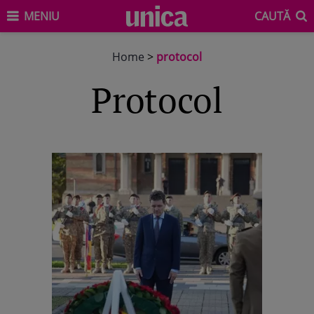
MENIU
CAUTĂ
Home
>
protocol
protocol