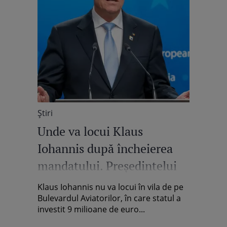
Știri
Unde va locui Klaus
Iohannis după încheierea
mandatului. Președintelui
nu i se permite să stea în
Klaus Iohannis nu va locui în vila de pe
vila de 9 milioane euro din
Bulevardul Aviatorilor, în care statul a
investit 9 milioane de euro...
Aviatorilor