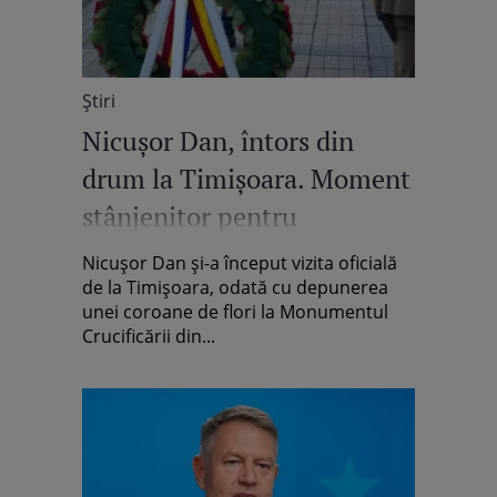
Știri
Nicușor Dan, întors din
drum la Timișoara. Moment
stânjenitor pentru
președinte, după ce a uitat
Nicușor Dan și-a început vizita oficială
protocolul
de la Timișoara, odată cu depunerea
unei coroane de flori la Monumentul
Crucificării din...