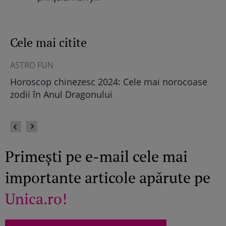
Cele mai citite
ASTRO FUN
ȘT
Horoscop chinezesc 2024: Cele mai norocoase
Câ
eu
zodii în Anul Dragonului
Primești pe e-mail cele mai
importante articole apărute pe
Unica.ro!