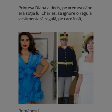
Wales nu va fi niciodată
Prințesa Diana a decis, pe vremea când
văzută așa
era soția lui Charles, să ignore o regulă
vestimentară regală, pe care însă,...
Româneşti