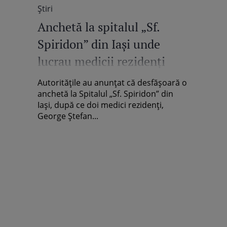
Știri
Anchetă la spitalul „Sf.
Spiridon” din Iași unde
lucrau medicii rezidenți
decedați. Ce s-a aflat despre
Autoritățile au anunțat că desfășoară o
Emanuel Mirel Luca și
anchetă la Spitalul „Sf. Spiridon” din
Iași, după ce doi medici rezidenți,
George Ștefan Tilă
George Ștefan...