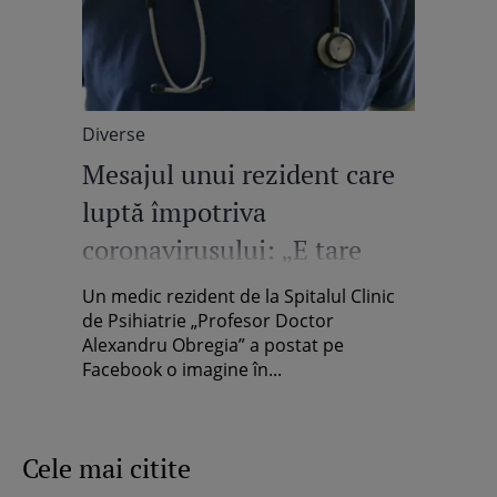
Diverse
Mesajul unui rezident care
luptă împotriva
coronavirusului: „E tare
comod să urâți din casă, de
Un medic rezident de la Spitalul Clinic
pe canapea”
de Psihiatrie „Profesor Doctor
Alexandru Obregia” a postat pe
Facebook o imagine în...
Cele mai citite