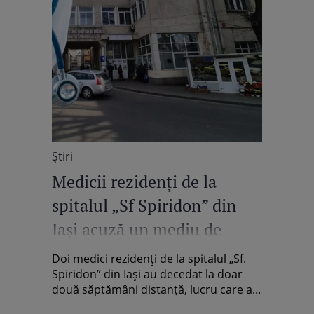
Știri
Medicii rezidenți de la
spitalul „Sf Spiridon” din
Iași acuză un mediu de
lucru „infernal”: „Suntem
Doi medici rezidenți de la spitalul „Sf.
obligați să stăm și 34 de ore
Spiridon” din Iași au decedat la doar
două săptămâni distanță, lucru care a...
treji”