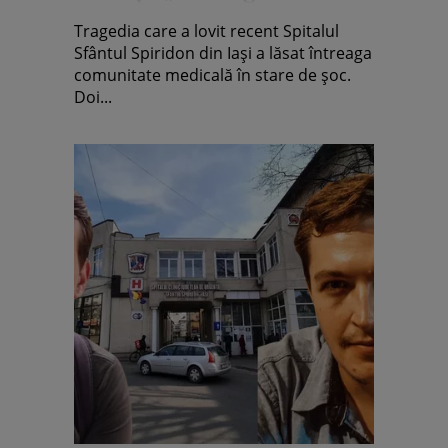
groaznică”. Rezultatele
Tragedia care a lovit recent Spitalul
autopsiei
Sfântul Spiridon din Iași a lăsat întreaga
comunitate medicală în stare de șoc.
Doi...