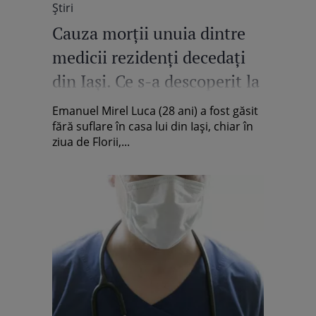
Știri
Cauza morții unuia dintre
medicii rezidenți decedați
din Iași. Ce s-a descoperit la
autopsia lui Emanuel Mirel
Emanuel Mirel Luca (28 ani) a fost găsit
Luca
fără suflare în casa lui din Iași, chiar în
ziua de Florii,...