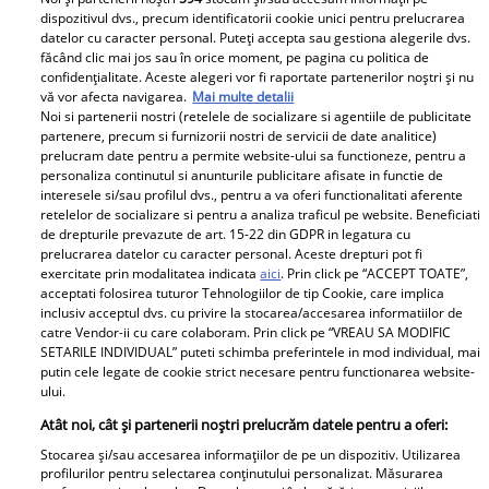
Urmărește-ne pe Facebook
Like
dispozitivul dvs., precum identificatorii cookie unici pentru prelucrarea
datelor cu caracter personal. Puteți accepta sau gestiona alegerile dvs.
făcând clic mai jos sau în orice moment, pe pagina cu politica de
confidențialitate. Aceste alegeri vor fi raportate partenerilor noștri și nu
vă vor afecta navigarea.
Mai multe detalii
Noi si partenerii nostri (retelele de socializare si agentiile de publicitate
partenere, precum si furnizorii nostri de servicii de date analitice)
prelucram date pentru a permite website-ului sa functioneze, pentru a
personaliza continutul si anunturile publicitare afisate in functie de
Pariază responsabil! Decizia ONJN nr. 821/25.09.2025.
interesele si/sau profilul dvs., pentru a va oferi functionalitati aferente
Jocurile de noroc sunt interzise minorilor.
retelelor de socializare si pentru a analiza traficul pe website. Beneficiati
de drepturile prevazute de art. 15-22 din GDPR in legatura cu
prelucrarea datelor cu caracter personal. Aceste drepturi pot fi
exercitate prin modalitatea indicata
aici
. Prin click pe “ACCEPT TOATE”,
Despre Unica.ro
Știri
acceptati folosirea tuturor Tehnologiilor de tip Cookie, care implica
inclusiv acceptul dvs. cu privire la stocarea/accesarea informatiilor de
Publicitate
GSP
catre Vendor-ii cu care colaboram. Prin click pe “VREAU SA MODIFIC
SETARILE INDIVIDUAL” puteti schimba preferintele in mod individual, mai
Echipa Unica.ro
Avantaje
putin cele legate de cookie strict necesare pentru functionarea website-
ului.
Termeni si conditii
Elle
Atât noi, cât și partenerii noștri prelucrăm datele pentru a oferi:
Contact
Viva
Stocarea și/sau accesarea informațiilor de pe un dispozitiv. Utilizarea
profilurilor pentru selectarea conținutului personalizat. Măsurarea