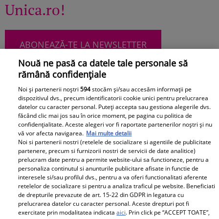
Unica.ro!
ABONEAZĂ-TE LA NEWSLETTER
Nouă ne pasă ca datele tale personale să
rămână confidențiale
Noi și partenerii noștri
594
stocăm și/sau accesăm informații pe
Urmărește-ne pe Facebook
Like
dispozitivul dvs., precum identificatorii cookie unici pentru prelucrarea
datelor cu caracter personal. Puteți accepta sau gestiona alegerile dvs.
făcând clic mai jos sau în orice moment, pe pagina cu politica de
confidențialitate. Aceste alegeri vor fi raportate partenerilor noștri și nu
vă vor afecta navigarea.
Mai multe detalii
Noi si partenerii nostri (retelele de socializare si agentiile de publicitate
partenere, precum si furnizorii nostri de servicii de date analitice)
prelucram date pentru a permite website-ului sa functioneze, pentru a
personaliza continutul si anunturile publicitare afisate in functie de
Pariază responsabil! Decizia ONJN nr. 821/25.09.2025.
interesele si/sau profilul dvs., pentru a va oferi functionalitati aferente
Jocurile de noroc sunt interzise minorilor.
retelelor de socializare si pentru a analiza traficul pe website. Beneficiati
de drepturile prevazute de art. 15-22 din GDPR in legatura cu
prelucrarea datelor cu caracter personal. Aceste drepturi pot fi
exercitate prin modalitatea indicata
aici
. Prin click pe “ACCEPT TOATE”,
Despre Unica.ro
Știri