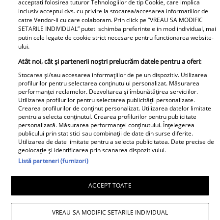
acceptati folosirea tuturor Tehnologiilor de tip Cookie, care implica
inclusiv acceptul dvs. cu privire la stocarea/accesarea informatiilor de
Publicitate
GSP
catre Vendor-ii cu care colaboram. Prin click pe “VREAU SA MODIFIC
SETARILE INDIVIDUAL” puteti schimba preferintele in mod individual, mai
Echipa Unica.ro
Avantaje
putin cele legate de cookie strict necesare pentru functionarea website-
ului.
Termeni si conditii
Elle
Atât noi, cât și partenerii noștri prelucrăm datele pentru a oferi:
Contact
Viva
Stocarea și/sau accesarea informațiilor de pe un dispozitiv. Utilizarea
profilurilor pentru selectarea conținutului personalizat. Măsurarea
performanței reclamelor. Dezvoltarea și îmbunătățirea serviciilor.
Politica de cookies
Libertatea pentru femei
Utilizarea profilurilor pentru selectarea publicității personalizate.
Crearea profilurilor de conținut personalizat. Utilizarea datelor limitate
Politica de
Program TV
pentru a selecta conținutul. Crearea profilurilor pentru publicitate
confidențialitate
personalizată. Măsurarea performanței conținutului. Înțelegerea
Retete practice
publicului prin statistici sau combinații de date din surse diferite.
Taguri
Utilizarea de date limitate pentru a selecta publicitatea. Date precise de
geolocație și identificarea prin scanarea dispozitivului.
Calculator sarcina
Listă parteneri (furnizori)
ACCEPT TOATE
Copyright © 2026 Ringier Romania SRL
Pariază responsabil! Decizia ONJN nr. 821/25.09.2025.
VREAU SA MODIFIC SETARILE INDIVIDUAL
Jocurile de noroc sunt interzise minorilor.