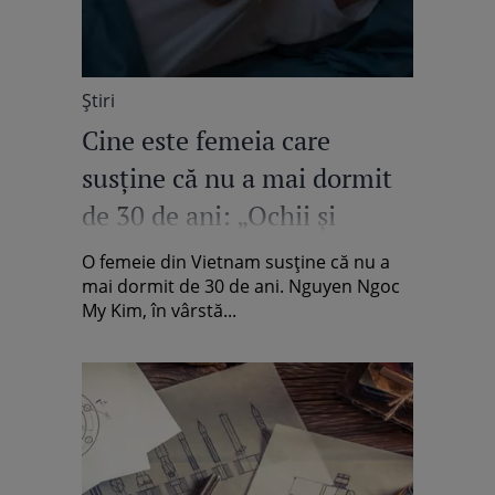
Știri
Cine este femeia care
susține că nu a mai dormit
de 30 de ani: „Ochii și
corpul meu s-au obișnuit cu
O femeie din Vietnam susține că nu a
lipsa somnului”
mai dormit de 30 de ani. Nguyen Ngoc
My Kim, în vârstă...