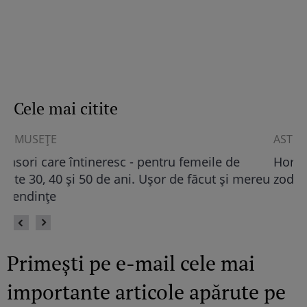
Cele mai citite
ASTRO FUN
ȘT
Horoscop chinezesc 2024: Cele mai norocoase
Câ
eu
zodii în Anul Dragonului
Primești pe e-mail cele mai
importante articole apărute pe