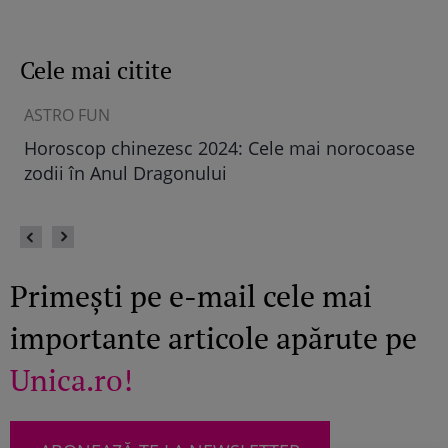
Cele mai citite
ASTRO FUN
ȘT
Horoscop chinezesc 2024: Cele mai norocoase
Câ
eu
zodii în Anul Dragonului
Primești pe e-mail cele mai
importante articole apărute pe
Unica.ro!