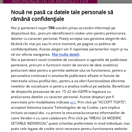
ABONEAZĂ-TE LA NEWSLETTER
Nouă ne pasă ca datele tale personale să
rămână confidențiale
Noi și partenerii noștri
594
stocăm și/sau accesăm informații pe
Urmărește-ne pe Facebook
Like
dispozitivul dvs., precum identificatorii cookie unici pentru prelucrarea
datelor cu caracter personal. Puteți accepta sau gestiona alegerile dvs.
făcând clic mai jos sau în orice moment, pe pagina cu politica de
confidențialitate. Aceste alegeri vor fi raportate partenerilor noștri și nu
vă vor afecta navigarea.
Mai multe detalii
Noi si partenerii nostri (retelele de socializare si agentiile de publicitate
partenere, precum si furnizorii nostri de servicii de date analitice)
prelucram date pentru a permite website-ului sa functioneze, pentru a
personaliza continutul si anunturile publicitare afisate in functie de
Pariază responsabil! Decizia ONJN nr. 821/25.09.2025.
interesele si/sau profilul dvs., pentru a va oferi functionalitati aferente
Jocurile de noroc sunt interzise minorilor.
retelelor de socializare si pentru a analiza traficul pe website. Beneficiati
de drepturile prevazute de art. 15-22 din GDPR in legatura cu
prelucrarea datelor cu caracter personal. Aceste drepturi pot fi
exercitate prin modalitatea indicata
aici
. Prin click pe “ACCEPT TOATE”,
Despre Unica.ro
Știri
acceptati folosirea tuturor Tehnologiilor de tip Cookie, care implica
inclusiv acceptul dvs. cu privire la stocarea/accesarea informatiilor de
Publicitate
GSP
catre Vendor-ii cu care colaboram. Prin click pe “VREAU SA MODIFIC
SETARILE INDIVIDUAL” puteti schimba preferintele in mod individual, mai
Echipa Unica.ro
Avantaje
putin cele legate de cookie strict necesare pentru functionarea website-