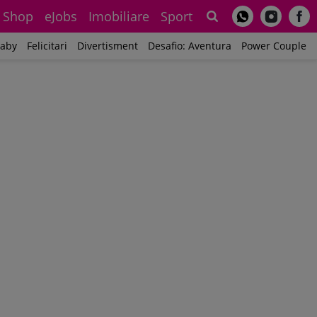
Shop
eJobs
Imobiliare
Sport
Sh
aby
Felicitari
Divertisment
Desafio: Aventura
Power Couple