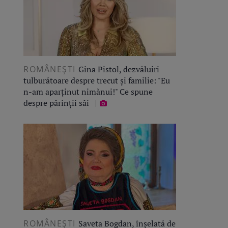
ROMÂNEŞTI
Gina Pistol, dezvăluiri
tulburătoare despre trecut și familie: "Eu
n-am aparținut nimănui!" Ce spune
despre părinții săi
ROMÂNEŞTI
Saveta Bogdan, înșelată de