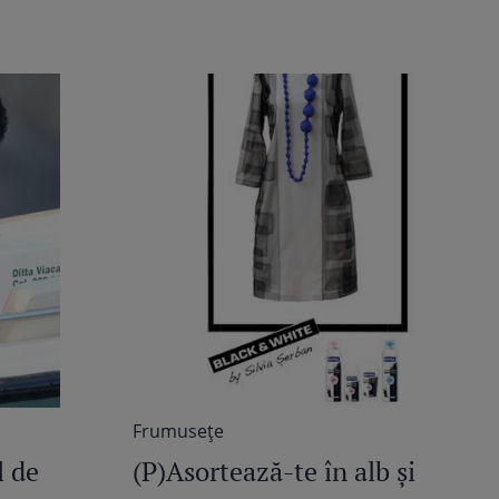
Frumuseţe
l de
(P)Asortează-te în alb şi