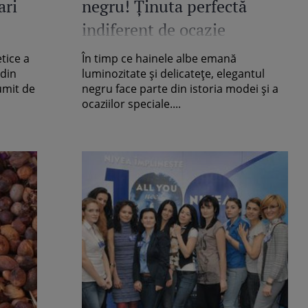
ari
negru! Ţinuta perfectă
indiferent de ocazie
tice a
În timp ce hainele albe emană
 din
luminozitate şi delicateţe, elegantul
umit de
negru face parte din istoria modei şi a
ocaziilor speciale....