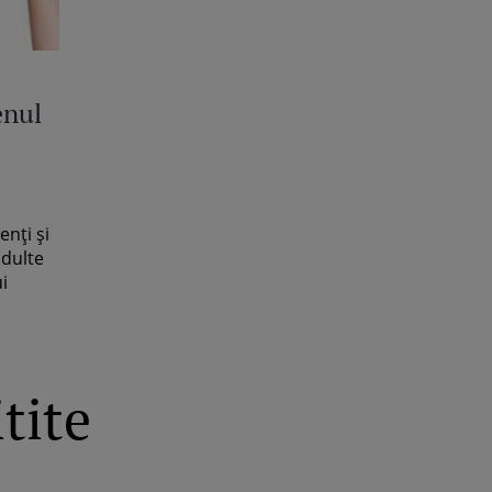
enul
enţi şi
adulte
i
tite