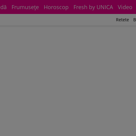
dă
Frumuseţe
Horoscop
Fresh by UNICA
Video
Retete
B