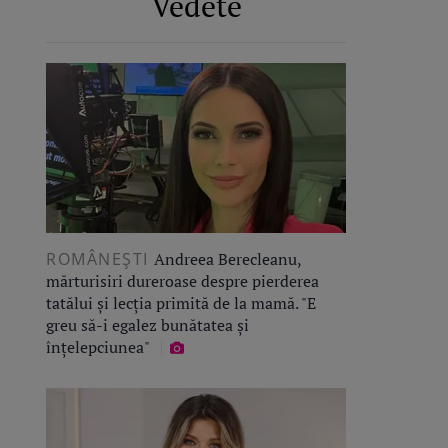
Vedete
ROMÂNEŞTI
Andreea Berecleanu,
mărturisiri dureroase despre pierderea
tatălui și lecția primită de la mamă. "E
greu să-i egalez bunătatea și
înțelepciunea"