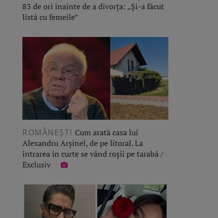
83 de ori înainte de a divorța: „Și-a făcut
listă cu femeile”
ROMÂNEŞTI
Cum arată casa lui
Alexandru Arșinel, de pe litoral. La
intrarea în curte se vând roșii pe tarabă /
Exclusiv