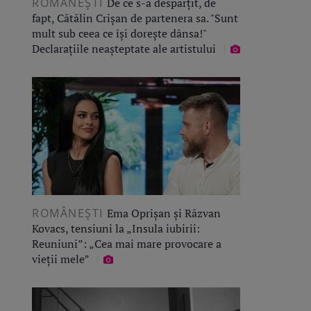
ROMÂNEŞTI
De ce s-a despărțit, de
fapt, Cătălin Crișan de partenera sa. "Sunt
mult sub ceea ce își dorește dânsa!"
Declarațiile neașteptate ale artistului
ROMÂNEŞTI
Ema Oprișan și Răzvan
Kovacs, tensiuni la „Insula iubirii:
Reuniuni”: „Cea mai mare provocare a
vieții mele”