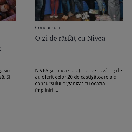
Concursuri
O zi de răsfăţ cu Nivea
e
 găsim
NIVEA şi Unica s-au ţinut de cuvânt şi le-
ă. Şi
au oferit celor 20 de câştigătoare ale
concursului organizat cu ocazia
împlinirii...