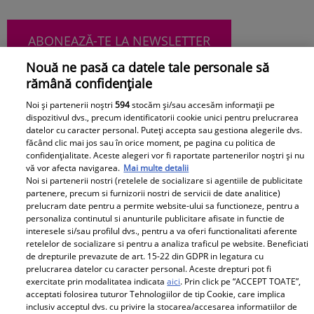
ABONEAZĂ-TE LA NEWSLETTER
Nouă ne pasă ca datele tale personale să
rămână confidențiale
Noi și partenerii noștri
594
stocăm și/sau accesăm informații pe
Urmărește-ne pe Facebook
Like
dispozitivul dvs., precum identificatorii cookie unici pentru prelucrarea
datelor cu caracter personal. Puteți accepta sau gestiona alegerile dvs.
făcând clic mai jos sau în orice moment, pe pagina cu politica de
confidențialitate. Aceste alegeri vor fi raportate partenerilor noștri și nu
vă vor afecta navigarea.
Mai multe detalii
Noi si partenerii nostri (retelele de socializare si agentiile de publicitate
partenere, precum si furnizorii nostri de servicii de date analitice)
prelucram date pentru a permite website-ului sa functioneze, pentru a
personaliza continutul si anunturile publicitare afisate in functie de
Pariază responsabil! Decizia ONJN nr. 821/25.09.2025.
interesele si/sau profilul dvs., pentru a va oferi functionalitati aferente
Jocurile de noroc sunt interzise minorilor.
retelelor de socializare si pentru a analiza traficul pe website. Beneficiati
de drepturile prevazute de art. 15-22 din GDPR in legatura cu
prelucrarea datelor cu caracter personal. Aceste drepturi pot fi
exercitate prin modalitatea indicata
aici
. Prin click pe “ACCEPT TOATE”,
Despre Unica.ro
Știri
acceptati folosirea tuturor Tehnologiilor de tip Cookie, care implica
inclusiv acceptul dvs. cu privire la stocarea/accesarea informatiilor de
Publicitate
GSP