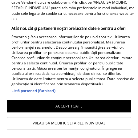
catre Vendor-ii cu care colaboram. Prin click pe “VREAU SA MODIFIC
SETARILE INDIVIDUAL” puteti schimba preferintele in mod individual, mai
Echipa Unica.ro
Avantaje
putin cele legate de cookie strict necesare pentru functionarea website-
ului.
Termeni si conditii
Elle
Atât noi, cât și partenerii noștri prelucrăm datele pentru a oferi:
Contact
Viva
Stocarea și/sau accesarea informațiilor de pe un dispozitiv. Utilizarea
profilurilor pentru selectarea conținutului personalizat. Măsurarea
performanței reclamelor. Dezvoltarea și îmbunătățirea serviciilor.
Politica de cookies
Libertatea pentru femei
Utilizarea profilurilor pentru selectarea publicității personalizate.
Crearea profilurilor de conținut personalizat. Utilizarea datelor limitate
Politica de
Program TV
pentru a selecta conținutul. Crearea profilurilor pentru publicitate
confidențialitate
personalizată. Măsurarea performanței conținutului. Înțelegerea
Retete practice
publicului prin statistici sau combinații de date din surse diferite.
Taguri
Utilizarea de date limitate pentru a selecta publicitatea. Date precise de
geolocație și identificarea prin scanarea dispozitivului.
Calculator sarcina
Listă parteneri (furnizori)
ACCEPT TOATE
Copyright © 2026 Ringier Romania SRL
Pariază responsabil! Decizia ONJN nr. 821/25.09.2025.
VREAU SA MODIFIC SETARILE INDIVIDUAL
Jocurile de noroc sunt interzise minorilor.