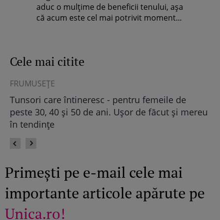
aduc o mulţime de beneficii tenului, aşa
că acum este cel mai potrivit moment...
Cele mai citite
FRUMUSEŢE
AS
Tunsori care întineresc - pentru femeile de
Ho
peste 30, 40 și 50 de ani. Ușor de făcut și mereu
zo
în tendințe
Primești pe e-mail cele mai
importante articole apărute pe
Unica.ro!