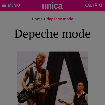
MENIU
CAUTĂ
Home
>
depeche mode
depeche mode