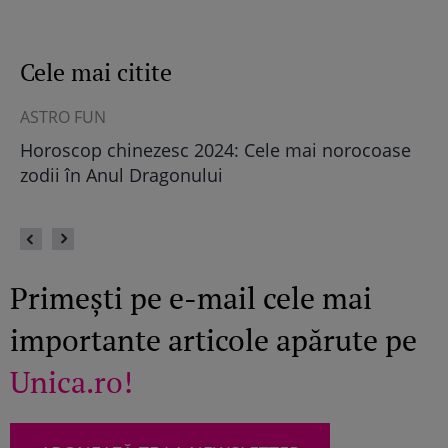
Cele mai citite
ASTRO FUN
ȘT
Horoscop chinezesc 2024: Cele mai norocoase
Câ
eu
zodii în Anul Dragonului
Primești pe e-mail cele mai
importante articole apărute pe
Unica.ro!