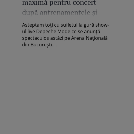
maximă pentru concert
după antrenamentele şi
tratamentele Spa la World
Asteptam toţi cu sufletul la gură show-
Class!
ul live Depeche Mode ce se anunţă
spectaculos astăzi pe Arena Naţională
din Bucureşti....