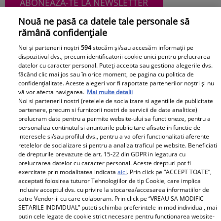
ABONEAZĂ-TE LA NEWSLETTER
Nouă ne pasă ca datele tale personale să
rămână confidențiale
Noi și partenerii noștri
594
stocăm și/sau accesăm informații pe
Urmărește-ne pe Facebook
Like
dispozitivul dvs., precum identificatorii cookie unici pentru prelucrarea
datelor cu caracter personal. Puteți accepta sau gestiona alegerile dvs.
făcând clic mai jos sau în orice moment, pe pagina cu politica de
confidențialitate. Aceste alegeri vor fi raportate partenerilor noștri și nu
vă vor afecta navigarea.
Mai multe detalii
Noi si partenerii nostri (retelele de socializare si agentiile de publicitate
partenere, precum si furnizorii nostri de servicii de date analitice)
prelucram date pentru a permite website-ului sa functioneze, pentru a
personaliza continutul si anunturile publicitare afisate in functie de
Pariază responsabil! Decizia ONJN nr. 821/25.09.2025.
interesele si/sau profilul dvs., pentru a va oferi functionalitati aferente
Jocurile de noroc sunt interzise minorilor.
retelelor de socializare si pentru a analiza traficul pe website. Beneficiati
de drepturile prevazute de art. 15-22 din GDPR in legatura cu
prelucrarea datelor cu caracter personal. Aceste drepturi pot fi
exercitate prin modalitatea indicata
aici
. Prin click pe “ACCEPT TOATE”,
Despre Unica.ro
Știri
acceptati folosirea tuturor Tehnologiilor de tip Cookie, care implica
inclusiv acceptul dvs. cu privire la stocarea/accesarea informatiilor de
Publicitate
GSP
catre Vendor-ii cu care colaboram. Prin click pe “VREAU SA MODIFIC
SETARILE INDIVIDUAL” puteti schimba preferintele in mod individual, mai
Echipa Unica.ro
Avantaje
putin cele legate de cookie strict necesare pentru functionarea website-