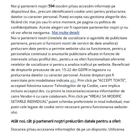
Noi și partenerii noștri
594
stocăm și/sau accesăm informații pe
Urmărește-ne pe Facebook
Like
dispozitivul dvs., precum identificatorii cookie unici pentru prelucrarea
datelor cu caracter personal. Puteți accepta sau gestiona alegerile dvs.
făcând clic mai jos sau în orice moment, pe pagina cu politica de
confidențialitate. Aceste alegeri vor fi raportate partenerilor noștri și nu
vă vor afecta navigarea.
Mai multe detalii
Noi si partenerii nostri (retelele de socializare si agentiile de publicitate
partenere, precum si furnizorii nostri de servicii de date analitice)
prelucram date pentru a permite website-ului sa functioneze, pentru a
personaliza continutul si anunturile publicitare afisate in functie de
Pariază responsabil! Decizia ONJN nr. 821/25.09.2025.
interesele si/sau profilul dvs., pentru a va oferi functionalitati aferente
Jocurile de noroc sunt interzise minorilor.
retelelor de socializare si pentru a analiza traficul pe website. Beneficiati
de drepturile prevazute de art. 15-22 din GDPR in legatura cu
prelucrarea datelor cu caracter personal. Aceste drepturi pot fi
exercitate prin modalitatea indicata
aici
. Prin click pe “ACCEPT TOATE”,
Despre Unica.ro
Știri
acceptati folosirea tuturor Tehnologiilor de tip Cookie, care implica
inclusiv acceptul dvs. cu privire la stocarea/accesarea informatiilor de
Publicitate
GSP
catre Vendor-ii cu care colaboram. Prin click pe “VREAU SA MODIFIC
SETARILE INDIVIDUAL” puteti schimba preferintele in mod individual, mai
Echipa Unica.ro
Avantaje
putin cele legate de cookie strict necesare pentru functionarea website-
ului.
Termeni si conditii
Elle
Atât noi, cât și partenerii noștri prelucrăm datele pentru a oferi:
Contact
Viva
Stocarea și/sau accesarea informațiilor de pe un dispozitiv. Utilizarea