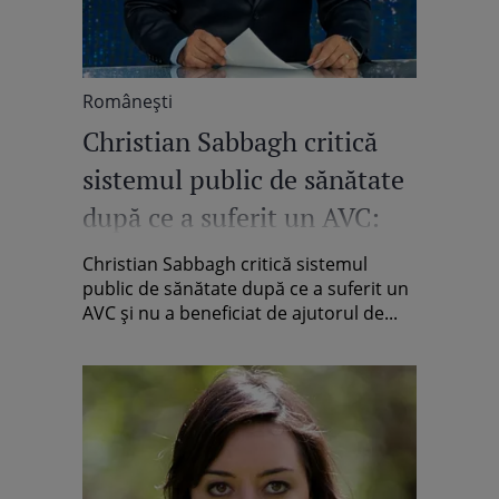
Româneşti
Christian Sabbagh critică
sistemul public de sănătate
după ce a suferit un AVC:
„Nu pot să nu mă întreb,
Christian Sabbagh critică sistemul
pentru ce plătim taxe?”
public de sănătate după ce a suferit un
AVC și nu a beneficiat de ajutorul de...