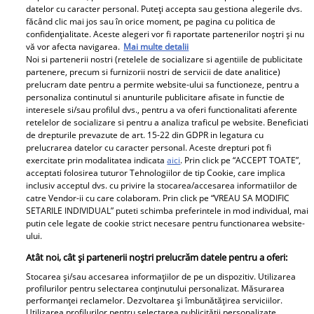
datelor cu caracter personal. Puteți accepta sau gestiona alegerile dvs.
făcând clic mai jos sau în orice moment, pe pagina cu politica de
confidențialitate. Aceste alegeri vor fi raportate partenerilor noștri și nu
vă vor afecta navigarea.
Mai multe detalii
Noi si partenerii nostri (retelele de socializare si agentiile de publicitate
partenere, precum si furnizorii nostri de servicii de date analitice)
prelucram date pentru a permite website-ului sa functioneze, pentru a
personaliza continutul si anunturile publicitare afisate in functie de
Pariază responsabil! Decizia ONJN nr. 821/25.09.2025.
interesele si/sau profilul dvs., pentru a va oferi functionalitati aferente
Jocurile de noroc sunt interzise minorilor.
retelelor de socializare si pentru a analiza traficul pe website. Beneficiati
de drepturile prevazute de art. 15-22 din GDPR in legatura cu
prelucrarea datelor cu caracter personal. Aceste drepturi pot fi
exercitate prin modalitatea indicata
aici
. Prin click pe “ACCEPT TOATE”,
Despre Unica.ro
Știri
acceptati folosirea tuturor Tehnologiilor de tip Cookie, care implica
inclusiv acceptul dvs. cu privire la stocarea/accesarea informatiilor de
Publicitate
GSP
catre Vendor-ii cu care colaboram. Prin click pe “VREAU SA MODIFIC
SETARILE INDIVIDUAL” puteti schimba preferintele in mod individual, mai
Echipa Unica.ro
Avantaje
putin cele legate de cookie strict necesare pentru functionarea website-
ului.
Termeni si conditii
Elle
Atât noi, cât și partenerii noștri prelucrăm datele pentru a oferi:
Contact
Viva
Stocarea și/sau accesarea informațiilor de pe un dispozitiv. Utilizarea
profilurilor pentru selectarea conținutului personalizat. Măsurarea
performanței reclamelor. Dezvoltarea și îmbunătățirea serviciilor.
Politica de cookies
Libertatea pentru femei
Utilizarea profilurilor pentru selectarea publicității personalizate.