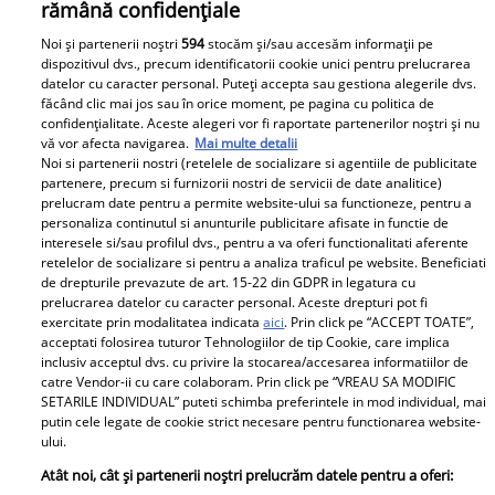
rămână confidențiale
Noi și partenerii noștri
594
stocăm și/sau accesăm informații pe
Urmărește-ne pe Facebook
Like
dispozitivul dvs., precum identificatorii cookie unici pentru prelucrarea
datelor cu caracter personal. Puteți accepta sau gestiona alegerile dvs.
făcând clic mai jos sau în orice moment, pe pagina cu politica de
confidențialitate. Aceste alegeri vor fi raportate partenerilor noștri și nu
vă vor afecta navigarea.
Mai multe detalii
Noi si partenerii nostri (retelele de socializare si agentiile de publicitate
partenere, precum si furnizorii nostri de servicii de date analitice)
prelucram date pentru a permite website-ului sa functioneze, pentru a
personaliza continutul si anunturile publicitare afisate in functie de
Pariază responsabil! Decizia ONJN nr. 821/25.09.2025.
interesele si/sau profilul dvs., pentru a va oferi functionalitati aferente
Jocurile de noroc sunt interzise minorilor.
retelelor de socializare si pentru a analiza traficul pe website. Beneficiati
de drepturile prevazute de art. 15-22 din GDPR in legatura cu
prelucrarea datelor cu caracter personal. Aceste drepturi pot fi
exercitate prin modalitatea indicata
aici
. Prin click pe “ACCEPT TOATE”,
Despre Unica.ro
Știri
acceptati folosirea tuturor Tehnologiilor de tip Cookie, care implica
inclusiv acceptul dvs. cu privire la stocarea/accesarea informatiilor de
Publicitate
GSP
catre Vendor-ii cu care colaboram. Prin click pe “VREAU SA MODIFIC
SETARILE INDIVIDUAL” puteti schimba preferintele in mod individual, mai
Echipa Unica.ro
Avantaje
putin cele legate de cookie strict necesare pentru functionarea website-
ului.
Termeni si conditii
Elle
Atât noi, cât și partenerii noștri prelucrăm datele pentru a oferi: