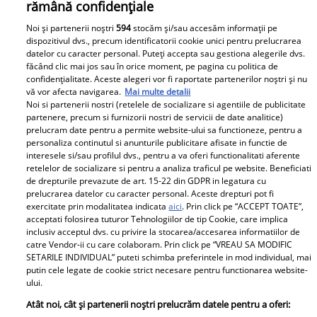
rămână confidențiale
Noi și partenerii noștri
594
stocăm și/sau accesăm informații pe
Urmărește-ne pe Facebook
Like
dispozitivul dvs., precum identificatorii cookie unici pentru prelucrarea
datelor cu caracter personal. Puteți accepta sau gestiona alegerile dvs.
făcând clic mai jos sau în orice moment, pe pagina cu politica de
confidențialitate. Aceste alegeri vor fi raportate partenerilor noștri și nu
vă vor afecta navigarea.
Mai multe detalii
Noi si partenerii nostri (retelele de socializare si agentiile de publicitate
partenere, precum si furnizorii nostri de servicii de date analitice)
prelucram date pentru a permite website-ului sa functioneze, pentru a
personaliza continutul si anunturile publicitare afisate in functie de
Pariază responsabil! Decizia ONJN nr. 821/25.09.2025.
interesele si/sau profilul dvs., pentru a va oferi functionalitati aferente
Jocurile de noroc sunt interzise minorilor.
retelelor de socializare si pentru a analiza traficul pe website. Beneficiati
de drepturile prevazute de art. 15-22 din GDPR in legatura cu
prelucrarea datelor cu caracter personal. Aceste drepturi pot fi
exercitate prin modalitatea indicata
aici
. Prin click pe “ACCEPT TOATE”,
Despre Unica.ro
Știri
acceptati folosirea tuturor Tehnologiilor de tip Cookie, care implica
inclusiv acceptul dvs. cu privire la stocarea/accesarea informatiilor de
Publicitate
GSP
catre Vendor-ii cu care colaboram. Prin click pe “VREAU SA MODIFIC
SETARILE INDIVIDUAL” puteti schimba preferintele in mod individual, mai
Echipa Unica.ro
Avantaje
putin cele legate de cookie strict necesare pentru functionarea website-
ului.
Termeni si conditii
Elle
Atât noi, cât și partenerii noștri prelucrăm datele pentru a oferi: