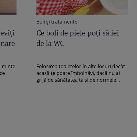
Boli şi tratamente
eviţi
Ce boli de piele poţi să iei
inare
de la WC
o minte
Folosirea toaletelor în alte locuri decât
 ce
acasă te poate îmbolnăvi, dacă nu ai
grijă de sănătatea ta şi de normele...