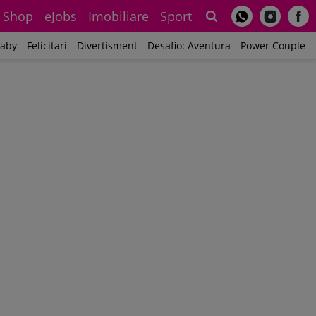
Shop
eJobs
Imobiliare
Sport
Sh
aby
Felicitari
Divertisment
Desafio: Aventura
Power Couple