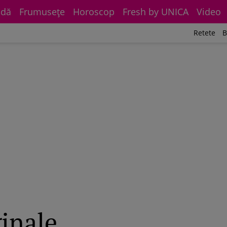
dă
Frumuseţe
Horoscop
Fresh by UNICA
Video
Retete
B
ginale