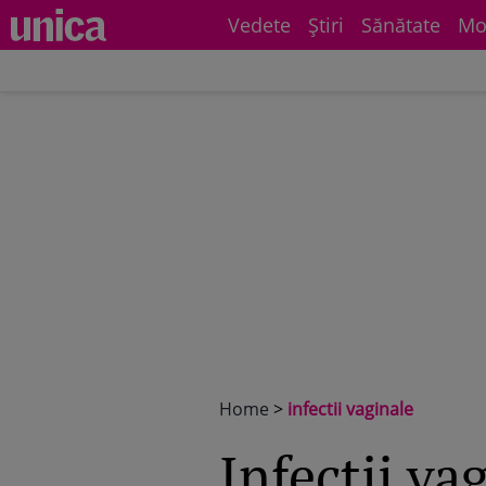
Vedete
Știri
Sănătate
Mo
Home
>
infectii vaginale
infectii va