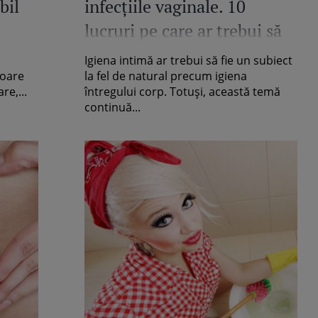
bil
infecțiile vaginale. 10
lucruri pe care ar trebui să
le știe orice femeie
Igiena intimă ar trebui să fie un subiect
doare
la fel de natural precum igiena
re,...
întregului corp. Totuși, această temă
continuă...