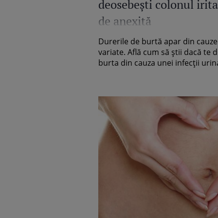
deosebeşti colonul irita
de anexită
Durerile de burtă apar din cauze
variate. Află cum să ştii dacă te 
burta din cauza unei infecţii urina