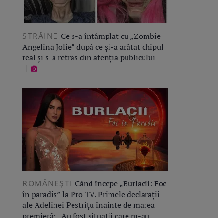
STRĂINE
Ce s-a întâmplat cu „Zombie
Angelina Jolie” după ce și-a arătat chipul
real și s-a retras din atenția publicului
ROMÂNEŞTI
Când începe „Burlacii: Foc
în paradis” la Pro TV. Primele declarații
ale Adelinei Pestrițu înainte de marea
premieră: „Au fost situații care m-au