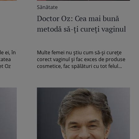
Sănătate
Doctor Oz: Cea mai bună
metodă să-ţi cureţi vaginul
e ei, în
Multe femei nu ştiu cum să-şi cureţe
tatea
corect vaginul şi fac exces de produse
et Oz
cosmetice, fac spălături cu tot felul...