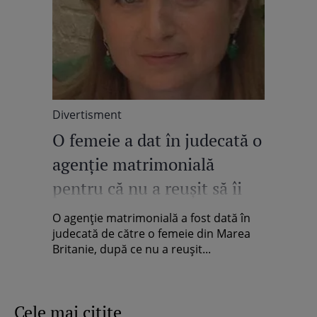
Divertisment
O femeie a dat în judecată o
agenție matrimonială
pentru că nu a reușit să îi
găsească un soț bogat
O agenție matrimonială a fost dată în
judecată de către o femeie din Marea
Britanie, după ce nu a reușit...
Cele mai citite