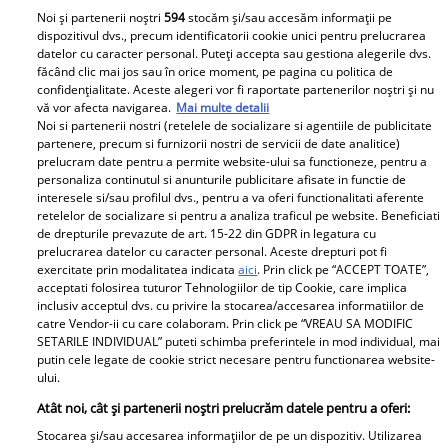
Noi și partenerii noștri
594
stocăm și/sau accesăm informații pe
Urmărește-ne pe Facebook
Like
dispozitivul dvs., precum identificatorii cookie unici pentru prelucrarea
datelor cu caracter personal. Puteți accepta sau gestiona alegerile dvs.
făcând clic mai jos sau în orice moment, pe pagina cu politica de
confidențialitate. Aceste alegeri vor fi raportate partenerilor noștri și nu
vă vor afecta navigarea.
Mai multe detalii
Noi si partenerii nostri (retelele de socializare si agentiile de publicitate
partenere, precum si furnizorii nostri de servicii de date analitice)
prelucram date pentru a permite website-ului sa functioneze, pentru a
personaliza continutul si anunturile publicitare afisate in functie de
Pariază responsabil! Decizia ONJN nr. 821/25.09.2025.
interesele si/sau profilul dvs., pentru a va oferi functionalitati aferente
Jocurile de noroc sunt interzise minorilor.
retelelor de socializare si pentru a analiza traficul pe website. Beneficiati
de drepturile prevazute de art. 15-22 din GDPR in legatura cu
prelucrarea datelor cu caracter personal. Aceste drepturi pot fi
exercitate prin modalitatea indicata
aici
. Prin click pe “ACCEPT TOATE”,
Despre Unica.ro
Știri
acceptati folosirea tuturor Tehnologiilor de tip Cookie, care implica
inclusiv acceptul dvs. cu privire la stocarea/accesarea informatiilor de
Publicitate
GSP
catre Vendor-ii cu care colaboram. Prin click pe “VREAU SA MODIFIC
SETARILE INDIVIDUAL” puteti schimba preferintele in mod individual, mai
Echipa Unica.ro
Avantaje
putin cele legate de cookie strict necesare pentru functionarea website-
ului.
Termeni si conditii
Elle
Atât noi, cât și partenerii noștri prelucrăm datele pentru a oferi:
Contact
Viva
Stocarea și/sau accesarea informațiilor de pe un dispozitiv. Utilizarea