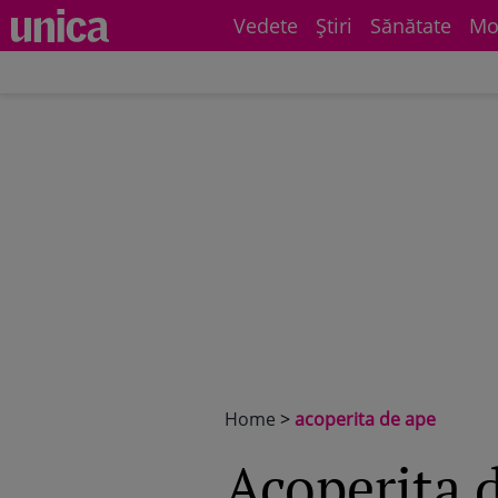
Vedete
Știri
Sănătate
Mo
Home
>
acoperita de ape
acoperita 