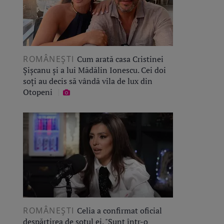
ROMÂNEŞTI
Cum arată casa Cristinei
Șișcanu și a lui Mădălin Ionescu. Cei doi
soți au decis să vândă vila de lux din
Otopeni
ROMÂNEŞTI
Celia a confirmat oficial
despărțirea de soțul ei. "Sunt într-o