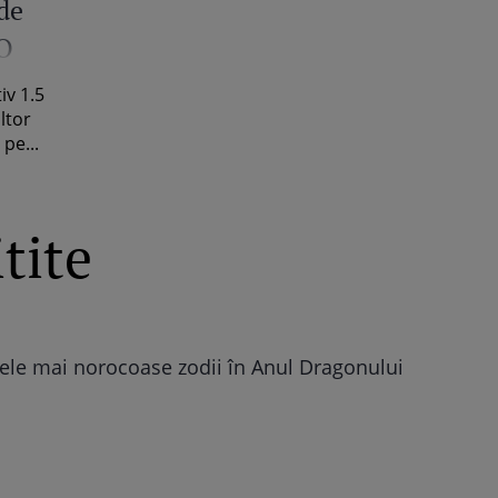
 de
O
iv 1.5
ltor
pe...
tite
ele mai norocoase zodii în Anul Dragonului