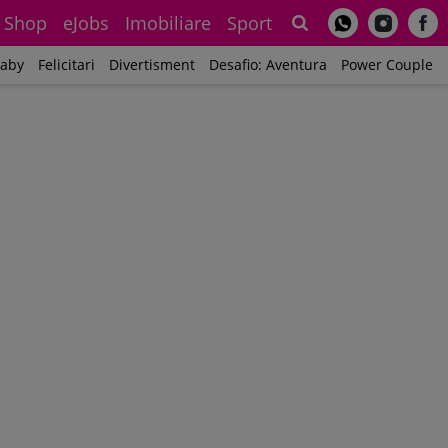
Shop
eJobs
Imobiliare
Sport
Sh
aby
Felicitari
Divertisment
Desafio: Aventura
Power Couple