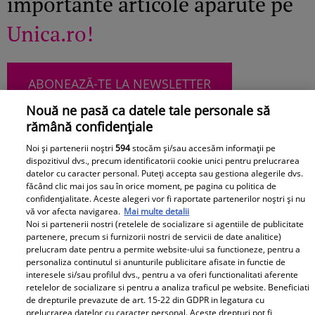
importante articole apărute pe
Unica.ro!
ABONEAZĂ-TE LA NEWSLETTER
Nouă ne pasă ca datele tale personale să
rămână confidențiale
Noi și partenerii noștri
594
stocăm și/sau accesăm informații pe
Urmărește-ne pe Facebook
Like
dispozitivul dvs., precum identificatorii cookie unici pentru prelucrarea
datelor cu caracter personal. Puteți accepta sau gestiona alegerile dvs.
făcând clic mai jos sau în orice moment, pe pagina cu politica de
confidențialitate. Aceste alegeri vor fi raportate partenerilor noștri și nu
vă vor afecta navigarea.
Mai multe detalii
Noi si partenerii nostri (retelele de socializare si agentiile de publicitate
partenere, precum si furnizorii nostri de servicii de date analitice)
prelucram date pentru a permite website-ului sa functioneze, pentru a
personaliza continutul si anunturile publicitare afisate in functie de
Pariază responsabil! Decizia ONJN nr. 821/25.09.2025.
interesele si/sau profilul dvs., pentru a va oferi functionalitati aferente
Jocurile de noroc sunt interzise minorilor.
retelelor de socializare si pentru a analiza traficul pe website. Beneficiati
de drepturile prevazute de art. 15-22 din GDPR in legatura cu
prelucrarea datelor cu caracter personal. Aceste drepturi pot fi