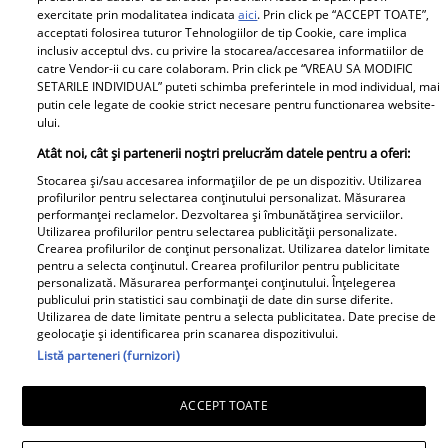
exercitate prin modalitatea indicata
aici
. Prin click pe “ACCEPT TOATE”,
Despre Unica.ro
Știri
acceptati folosirea tuturor Tehnologiilor de tip Cookie, care implica
inclusiv acceptul dvs. cu privire la stocarea/accesarea informatiilor de
Publicitate
GSP
catre Vendor-ii cu care colaboram. Prin click pe “VREAU SA MODIFIC
SETARILE INDIVIDUAL” puteti schimba preferintele in mod individual, mai
Echipa Unica.ro
Avantaje
putin cele legate de cookie strict necesare pentru functionarea website-
ului.
Termeni si conditii
Elle
Atât noi, cât și partenerii noștri prelucrăm datele pentru a oferi:
Contact
Viva
Stocarea și/sau accesarea informațiilor de pe un dispozitiv. Utilizarea
profilurilor pentru selectarea conținutului personalizat. Măsurarea
performanței reclamelor. Dezvoltarea și îmbunătățirea serviciilor.
Politica de cookies
Libertatea pentru femei
Utilizarea profilurilor pentru selectarea publicității personalizate.
Crearea profilurilor de conținut personalizat. Utilizarea datelor limitate
Politica de
Program TV
pentru a selecta conținutul. Crearea profilurilor pentru publicitate
confidențialitate
personalizată. Măsurarea performanței conținutului. Înțelegerea
Retete practice
publicului prin statistici sau combinații de date din surse diferite.
Taguri
Utilizarea de date limitate pentru a selecta publicitatea. Date precise de
geolocație și identificarea prin scanarea dispozitivului.
Calculator sarcina
Listă parteneri (furnizori)
ACCEPT TOATE
Copyright © 2026 Ringier Romania SRL