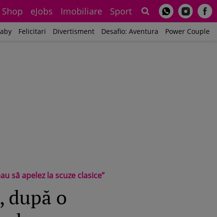
Shop
eJobs
Imobiliare
Sport
Sh
aby
Felicitari
Divertisment
Desafio: Aventura
Power Couple
eau să apelez la scuze clasice”
i, după o