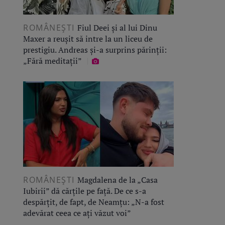
ROMÂNEŞTI
Fiul Deei și al lui Dinu
Maxer a reușit să intre la un liceu de
prestigiu. Andreas și-a surprins părinții:
„Fără meditații”
ROMÂNEŞTI
Magdalena de la „Casa
Iubirii” dă cărțile pe față. De ce s-a
despărțit, de fapt, de Neamțu: „N-a fost
adevărat ceea ce ați văzut voi”