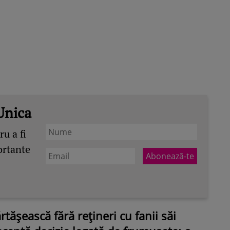
Unica
u a fi
ortante
rtășească fără rețineri cu fanii săi