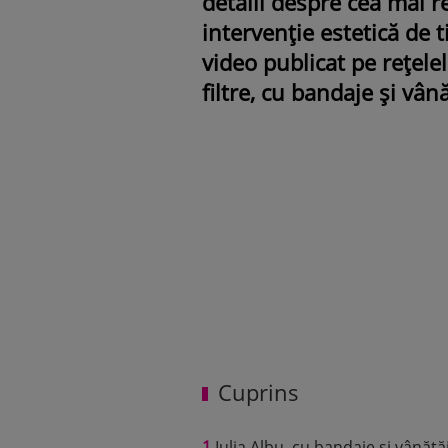
detalii despre cea mai r
intervenție estetică de t
video publicat pe rețelel
filtre, cu bandaje și vână
Cuprins
1
Iulia Albu, cu bandaje și vânătăi