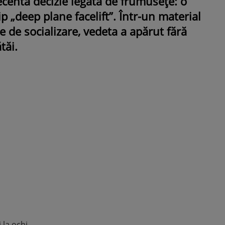
ecentă decizie legată de frumusețe: o
ip „deep plane facelift”. Într-un material
e de socializare, vedeta a apărut fără
tăi.
ROMÂNEŞTI
VEDETE
Fiica Iuliei Albu și a lui Mihai 
strălucit la banchet. Mikaela a
purtat o rochie creată de cele
mamă și i-a împrumutat panto
Valentino: „M-am simțit ca o
prințesă”
 la ochi