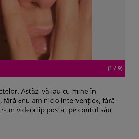
(1 / 9)
telor. Astăzi vă iau cu mine în
, fără «nu am nicio intervenție», fără
ntr-un videoclip postat pe contul său