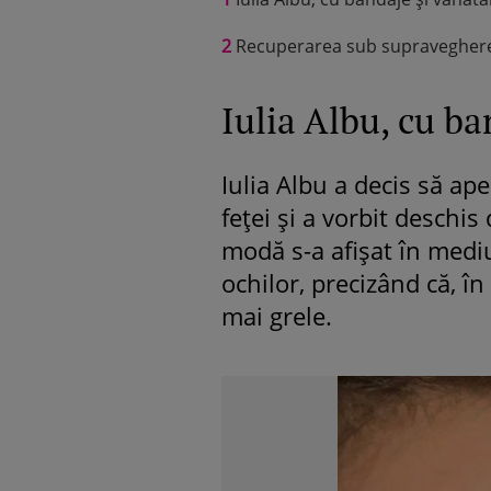
2
Recuperarea sub supravegherea
Iulia Albu, cu ba
Iulia Albu a decis să ape
feței și a vorbit deschis
modă s-a afișat în mediu
ochilor, precizând că, în
mai grele.