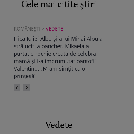
Cele mai citite știri
ROMÂNEŞTI
VEDETE
ROMÂNEŞTI
Albu a
Maya Castellano, show cu trupa de
Ce a găsit D
dans. Cum și-a surprins Antonia
Pop, viitoare
bra
fiica: „Atât de mândră”
vechile relaț
fii
fie calmă” /
Vedete