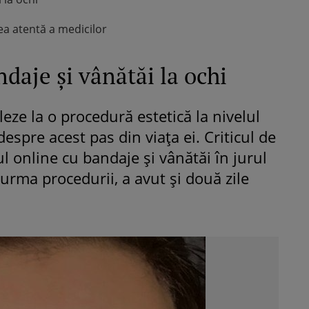
 atentă a medicilor
ndaje și vânătăi la ochi
leze la o procedură estetică la nivelul
 despre acest pas din viața ei. Criticul de
l online cu bandaje și vânătăi în jurul
 urma procedurii, a avut și două zile