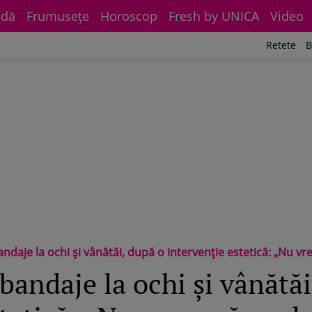
dă
Frumuseţe
Horoscop
Fresh by UNICA
Video
Retete
B
bandaje la ochi și vânătăi, după o intervenție estetică: „Nu vr
 bandaje la ochi și vânătă