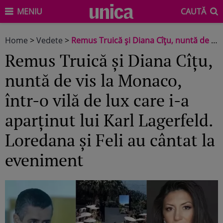
MENIU
CAUTĂ
Home
>
Vedete
>
Remus Truică și Diana Cîțu, nuntă de vis la Monaco, într-o vilă de lux care i-a aparținut lui Karl Lagerfeld. Loredana și Feli au cântat la eveniment
Remus Truică și Diana Cîțu,
nuntă de vis la Monaco,
într-o vilă de lux care i-a
aparținut lui Karl Lagerfeld.
Loredana și Feli au cântat la
eveniment