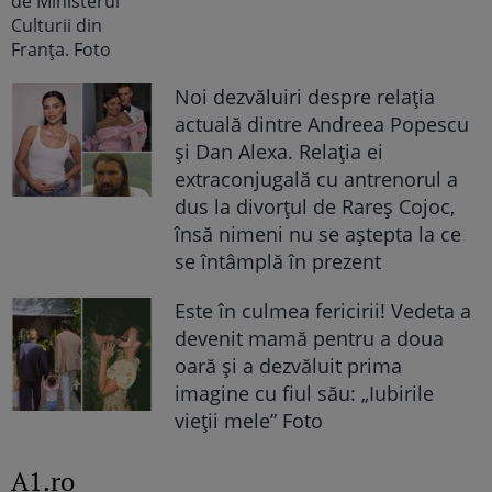
Noi dezvăluiri despre relația
actuală dintre Andreea Popescu
și Dan Alexa. Relația ei
extraconjugală cu antrenorul a
dus la divorțul de Rareș Cojoc,
însă nimeni nu se aștepta la ce
se întâmplă în prezent
Este în culmea fericirii! Vedeta a
devenit mamă pentru a doua
oară și a dezvăluit prima
imagine cu fiul său: „Iubirile
vieții mele” Foto
A1.ro