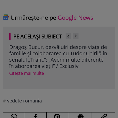
Urmărește-ne pe
Google News
PE ACELAȘI SUBIECT
Dragoș Bucur, dezvăluiri despre viața de
Cum
familie și colaborarea cu Tudor Chirilă în
vâr
serialul „Trafic”: „Avem multe diferențe
dor
în abordarea vieții” / Exclusiv
Cite
Citește mai multe
vedete romania