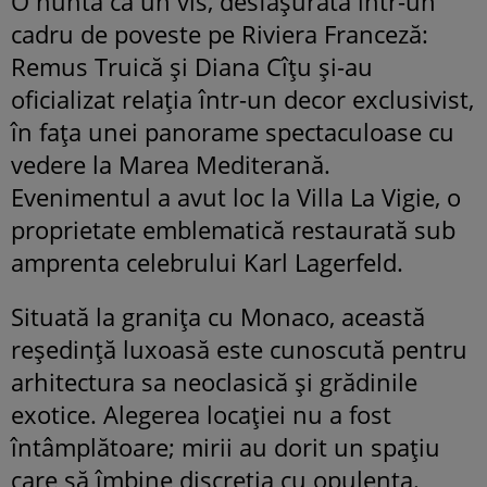
O nuntă ca un vis, desfășurată într-un
cadru de poveste pe Riviera Franceză:
Remus Truică și Diana Cîțu și-au
oficializat relația într-un decor exclusivist,
în fața unei panorame spectaculoase cu
vedere la Marea Mediterană.
Evenimentul a avut loc la Villa La Vigie, o
proprietate emblematică restaurată sub
amprenta celebrului Karl Lagerfeld.
Situată la granița cu Monaco, această
reședință luxoasă este cunoscută pentru
arhitectura sa neoclasică și grădinile
exotice. Alegerea locației nu a fost
întâmplătoare; mirii au dorit un spațiu
care să îmbine discreția cu opulența.