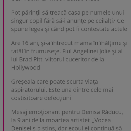
Pot părinții să treacă casa pe numele unui
singur copil fără să-i anunțe pe ceilalți? Ce
spune legea și când pot fi contestate actele
Are 16 ani, și-a întrecut mama în înălțime și
tatăl în frumusețe. Fiul Angelinei Jolie și al
lui Brad Pitt, viitorul cuceritor de la
Hollywood
Greșeala care poate scurta viața
aspiratorului. Este una dintre cele mai
costisitoare defecțiuni
Mesaj emoționant pentru Denisa Răducu,
la 9 ani de la moartea artistei: „Vocea
Denisei s-a stins, dar ecoul ei continuă să