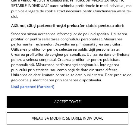
catre Vendor-ii cu care colaboram. Prin click pe “VREAU SA MODIFIC
despărțirea de Octavian Ene. Cum se
SETARILE INDIVIDUAL” puteti schimba preferintele in mod individual, mai
putin cele legate de cookie strict necesare pentru functionarea website-
simte actrița: „Nu simt nicio lipsă”
ului.
Atât noi, cât și partenerii noștri prelucrăm datele pentru a oferi:
Stocarea și/sau accesarea informațiilor de pe un dispozitiv. Utilizarea
profilurilor pentru selectarea conținutului personalizat. Măsurarea
performanței reclamelor. Dezvoltarea și îmbunătățirea serviciilor.
Utilizarea profilurilor pentru selectarea publicității personalizate.
Crearea profilurilor de conținut personalizat. Utilizarea datelor limitate
pentru a selecta conținutul. Crearea profilurilor pentru publicitate
personalizată. Măsurarea performanței conținutului. Înțelegerea
publicului prin statistici sau combinații de date din surse diferite.
Utilizarea de date limitate pentru a selecta publicitatea. Date precise de
geolocație și identificarea prin scanarea dispozitivului.
Listă parteneri (furnizori)
ACCEPT TOATE
VREAU SA MODIFIC SETARILE INDIVIDUAL