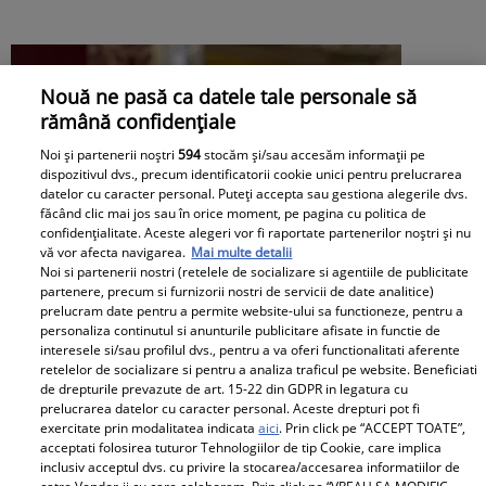
Nouă ne pasă ca datele tale personale să
rămână confidențiale
Noi și partenerii noștri
594
stocăm și/sau accesăm informații pe
dispozitivul dvs., precum identificatorii cookie unici pentru prelucrarea
datelor cu caracter personal. Puteți accepta sau gestiona alegerile dvs.
făcând clic mai jos sau în orice moment, pe pagina cu politica de
confidențialitate. Aceste alegeri vor fi raportate partenerilor noștri și nu
vă vor afecta navigarea.
Mai multe detalii
Noi si partenerii nostri (retelele de socializare si agentiile de publicitate
partenere, precum si furnizorii nostri de servicii de date analitice)
prelucram date pentru a permite website-ului sa functioneze, pentru a
personaliza continutul si anunturile publicitare afisate in functie de
interesele si/sau profilul dvs., pentru a va oferi functionalitati aferente
retelelor de socializare si pentru a analiza traficul pe website. Beneficiati
de drepturile prevazute de art. 15-22 din GDPR in legatura cu
prelucrarea datelor cu caracter personal. Aceste drepturi pot fi
exercitate prin modalitatea indicata
aici
. Prin click pe “ACCEPT TOATE”,
acceptati folosirea tuturor Tehnologiilor de tip Cookie, care implica
Daniela Nane, dezvăluiri după
inclusiv acceptul dvs. cu privire la stocarea/accesarea informatiilor de