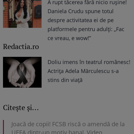
A rupt tăcerea fără nicio rușine!
Daniela Crudu spune totul
despre activitatea ei de pe
platformele pentru adulți: „Fac
ce vreau, e wow!”
Redactia.ro
Doliu imens în teatrul românesc!
Actrița Adela Mărculescu s-a
stins din viață
Citește și...
Joacă de copii! FCSB riscă o amendă de la
UEFA dintr-un motiv banal. Video