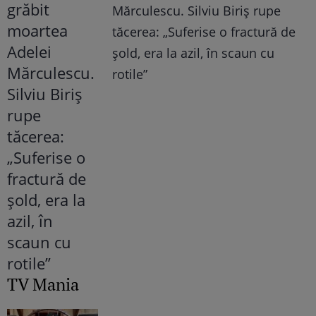
Mărculescu. Silviu Biriș rupe
tăcerea: „Suferise o fractură de
șold, era la azil, în scaun cu
rotile”
TV Mania