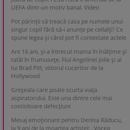
UEFA dintr-un motiv banal. Video
Pot părinții să treacă casa pe numele unui
singur copil fără să-i anunțe pe ceilalți? Ce
spune legea și când pot fi contestate actele
Are 16 ani, și-a întrecut mama în înălțime și
tatăl în frumusețe. Fiul Angelinei Jolie și al
lui Brad Pitt, viitorul cuceritor de la
Hollywood
Greșeala care poate scurta viața
aspiratorului. Este una dintre cele mai
costisitoare defecțiuni
Mesaj emoționant pentru Denisa Răducu,
la 9 ani de la moartea artistei: „Vocea