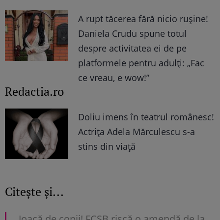
A rupt tăcerea fără nicio rușine!
Daniela Crudu spune totul
despre activitatea ei de pe
platformele pentru adulți: „Fac
ce vreau, e wow!”
Redactia.ro
Doliu imens în teatrul românesc!
Actrița Adela Mărculescu s-a
stins din viață
Citește și...
Joacă de copii! FCSB riscă o amendă de la