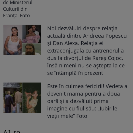
Noi dezvăluiri despre relația
actuală dintre Andreea Popescu
și Dan Alexa. Relația ei
extraconjugală cu antrenorul a
dus la divorțul de Rareș Cojoc,
însă nimeni nu se aștepta la ce
se întâmplă în prezent
Este în culmea fericirii! Vedeta a
devenit mamă pentru a doua
oară și a dezvăluit prima
imagine cu fiul său: „Iubirile
vieții mele” Foto
A1.ro