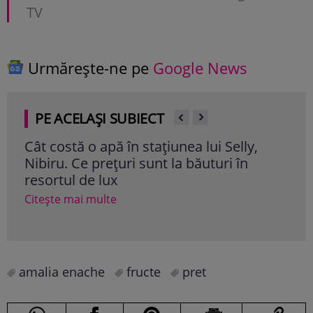
TV
Urmărește-ne pe
Google News
PE ACELAȘI SUBIECT
Cât costă o apă în stațiunea lui Selly,
Nic
Nibiru. Ce prețuri sunt la băuturi în
pre
resortul de lux
Cite
Citește mai multe
amalia enache
fructe
pret