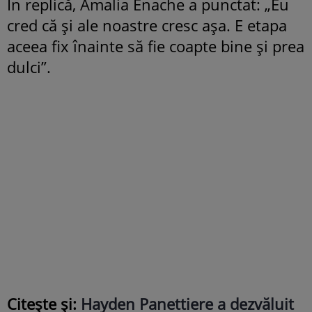
În replică, Amalia Enache a punctat: „Eu
cred că și ale noastre cresc așa. E etapa
aceea fix înainte să fie coapte bine și prea
dulci”.
Citește și:
Hayden Panettiere a dezvăluit