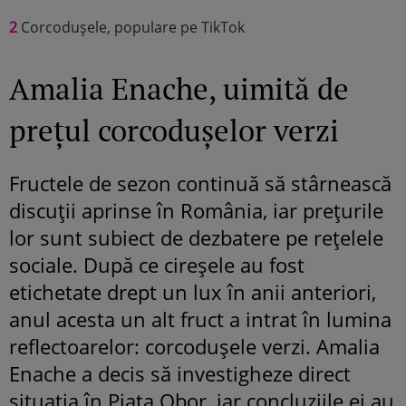
2
Corcodușele, populare pe TikTok
Amalia Enache, uimită de
prețul corcodușelor verzi
Fructele de sezon continuă să stârnească
discuții aprinse în România, iar prețurile
lor sunt subiect de dezbatere pe rețelele
sociale. După ce cireșele au fost
etichetate drept un lux în anii anteriori,
anul acesta un alt fruct a intrat în lumina
reflectoarelor: corcodușele verzi. Amalia
Enache a decis să investigheze direct
situația în Piața Obor, iar concluziile ei au