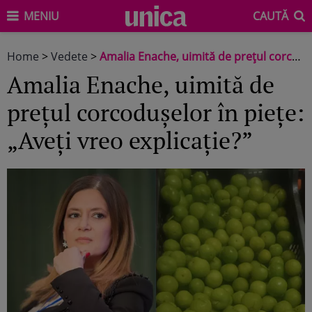
MENIU
CAUTĂ
Home
>
Vedete
>
Amalia Enache, uimită de prețul corcodușelor în piețe: „Aveți vreo explicație?”
Amalia Enache, uimită de
prețul corcodușelor în piețe:
„Aveți vreo explicație?”