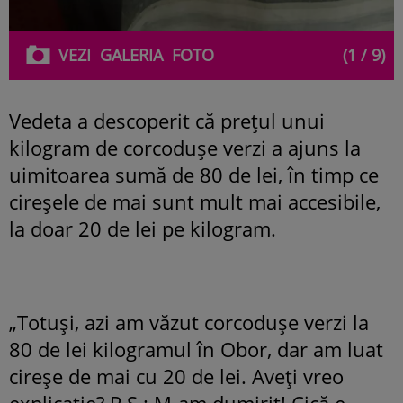
VEZI
GALERIA
FOTO
(1 / 9)
Vedeta a descoperit că prețul unui
kilogram de corcodușe verzi a ajuns la
uimitoarea sumă de 80 de lei, în timp ce
cireșele de mai sunt mult mai accesibile,
la doar 20 de lei pe kilogram.
„Totuși, azi am văzut corcodușe verzi la
80 de lei kilogramul în Obor, dar am luat
cireșe de mai cu 20 de lei. Aveți vreo
explicație? P.S.: M-am dumirit! Cică e