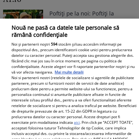
Poftiți pe la noi: Poftiți la
întrecere. Mirela Vaida și
Nouă ne pasă ca datele tale personale să
Adriana Trandafir, în centrul
rămână confidențiale
atenției după provocarea lui Nea
Mărin
Noi și partenerii noștri
594
stocăm și/sau accesăm informații pe
dispozitivul dvs., precum identificatorii cookie unici pentru prelucrarea
datelor cu caracter personal. Puteți accepta sau gestiona alegerile dvs.
făcând clic mai jos sau în orice moment, pe pagina cu politica de
confidențialitate. Aceste alegeri vor fi raportate partenerilor noștri și nu
vă vor afecta navigarea.
Mai multe detalii
Noi si partenerii nostri (retelele de socializare si agentiile de publicitate
partenere, precum si furnizorii nostri de servicii de date analitice)
prelucram date pentru a permite website-ului sa functioneze, pentru a
personaliza continutul si anunturile publicitare afisate in functie de
interesele si/sau profilul dvs., pentru a va oferi functionalitati aferente
retelelor de socializare si pentru a analiza traficul pe website. Beneficiati
de drepturile prevazute de art. 15-22 din GDPR in legatura cu
prelucrarea datelor cu caracter personal. Aceste drepturi pot fi
exercitate prin modalitatea indicata
aici
. Prin click pe “ACCEPT TOATE”,
acceptati folosirea tuturor Tehnologiilor de tip Cookie, care implica
inclusiv acceptul dvs. cu privire la stocarea/accesarea informatiilor de