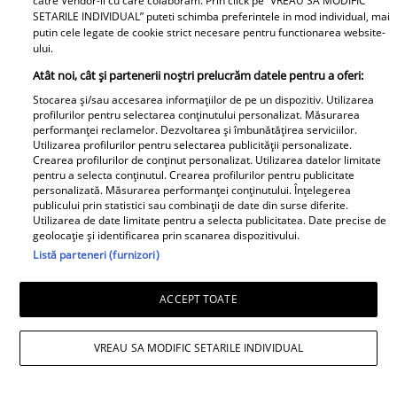
catre Vendor-ii cu care colaboram. Prin click pe “VREAU SA MODIFIC
SETARILE INDIVIDUAL” puteti schimba preferintele in mod individual, mai
putin cele legate de cookie strict necesare pentru functionarea website-
ului.
Atât noi, cât și partenerii noștri prelucrăm datele pentru a oferi:
Stocarea și/sau accesarea informațiilor de pe un dispozitiv. Utilizarea
profilurilor pentru selectarea conținutului personalizat. Măsurarea
performanței reclamelor. Dezvoltarea și îmbunătățirea serviciilor.
Utilizarea profilurilor pentru selectarea publicității personalizate.
Crearea profilurilor de conținut personalizat. Utilizarea datelor limitate
pentru a selecta conținutul. Crearea profilurilor pentru publicitate
personalizată. Măsurarea performanței conținutului. Înțelegerea
publicului prin statistici sau combinații de date din surse diferite.
Utilizarea de date limitate pentru a selecta publicitatea. Date precise de
geolocație și identificarea prin scanarea dispozitivului.
Listă parteneri (furnizori)
ACCEPT TOATE
VREAU SA MODIFIC SETARILE INDIVIDUAL
Daniela Nane, dezvăluiri după