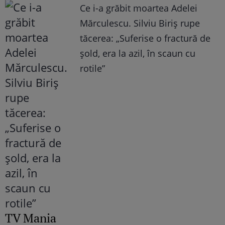
Ce i-a grăbit moartea Adelei
Mărculescu. Silviu Biriș rupe
tăcerea: „Suferise o fractură de
șold, era la azil, în scaun cu
rotile”
TV Mania