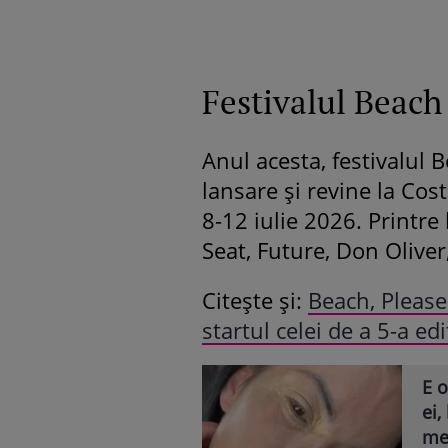
Festivalul Beach
Anul acesta, festivalul 
lansare și revine la Cos
8-12 iulie 2026. Printre
Seat, Future, Don Olive
Citește și:
Beach, Please!
startul celei de a 5-a ed
E o
ei,
mea