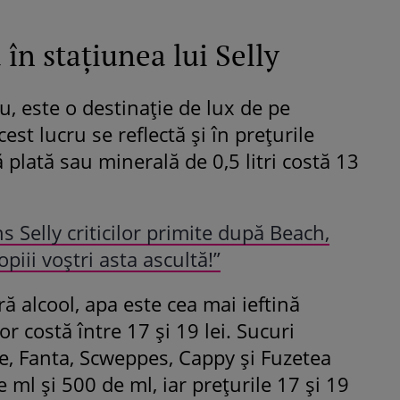
 în stațiunea lui Selly
ru, este o destinație de lux de pe
cest lucru se reflectă și în prețurile
 plată sau minerală de 0,5 litri costă 13
 Selly criticilor primite după Beach,
opiii voștri asta ascultă!”
ră alcool, apa este cea mai ieftină
r costă între 17 și 19 lei. Sucuri
e, Fanta, Scweppes, Cappy și Fuzetea
 ml și 500 de ml, iar prețurile 17 și 19