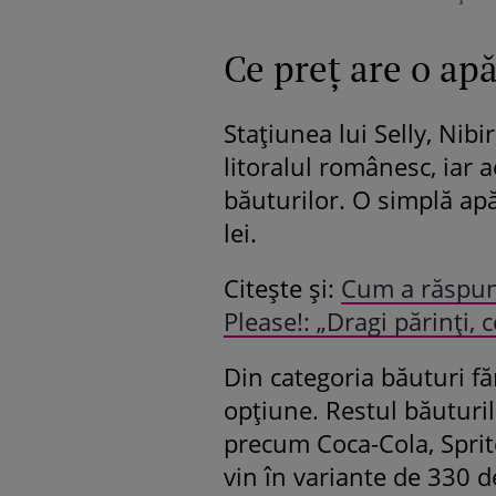
Ce preț are o apă
Stațiunea lui Selly, Nibi
litoralul românesc, iar a
băuturilor. O simplă apă
lei.
Citește și:
Cum a răspuns
Please!: „Dragi părinți, c
Din categoria băuturi fă
opțiune. Restul băuturilo
precum Coca-Cola, Sprit
vin în variante de 330 de