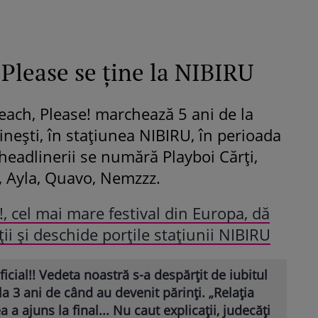
 Please se ține la NIBIRU
Beach, Please! marchează 5 ani de la
tinești, în stațiunea NIBIRU, în perioada
 headlinerii se numără Playboi Cărți,
r, Ayla, Quavo, Nemzzz.
, cel mai mare festival din Europa, dă
iții și deschide porțile stațiunii NIBIRU
ficial!! Vedeta noastră s-a despărțit de iubitul
 la 3 ani de când au devenit părinți. „Relația
 a ajuns la final... Nu caut explicații, judecăți