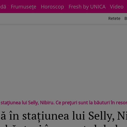
dă
Frumuseţe
Horoscop
Fresh by UNICA
Video
Retete
B
stațiunea lui Selly, Nibiru. Ce prețuri sunt la băuturi în reso
ă în stațiunea lui Selly, N