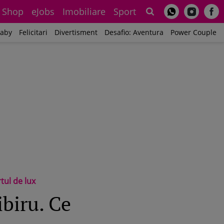
Shop
eJobs
Imobiliare
Sport
Sh
aby
Felicitari
Divertisment
Desafio: Aventura
Power Couple
rtul de lux
ibiru. Ce