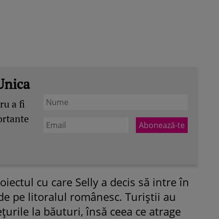
Unica
u a fi
ortante
iectul cu care Selly a decis să intre în
 de pe litoralul românesc. Turiștii au
ețurile la băuturi, însă ceea ce atrage