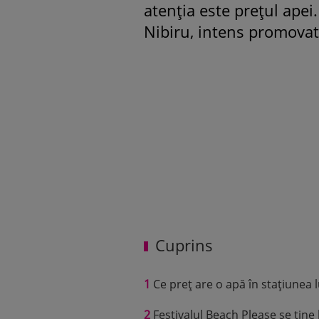
atenția este prețul apei.
Nibiru, intens promovat
Cuprins
1
Ce preț are o apă în stațiunea lu
2
Festivalul Beach Please se ține