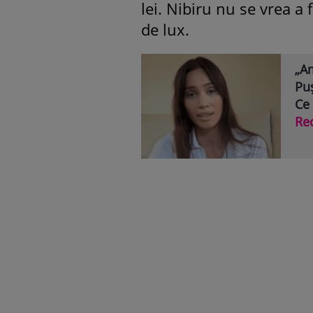
lei. Nibiru nu se vrea a 
de lux.
„Am
Puș
Ce
Re